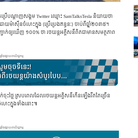
កប្រើបណ្តាញសង្គម Twitter ឈ្មោះ SamTalksTesla និយាយថា
៉ាស៊ីនចំហេះក្នុង (ប្រើប្រេងឥន្ធនៈ) ចាប់ពីឆ្នាំ២០៣៥។
ញ្ជាក់ឲ្យឃើញ ១០០% ថា រថយន្តអគ្គិសនីពិតជាមានសមត្ថភាព
ផ្ទាំងផ្សាយពាណិជ្ជកម្ម
លាក់ចុះថ្លៃ ស្របពេលដែលរថយន្តអគ្គិសនីកើនឡើងរឹតតែច្រើន
ហេះក្នុងទាំងនោះ៕
ផ្ទាំងផ្សាយពាណិជ្ជកម្ម