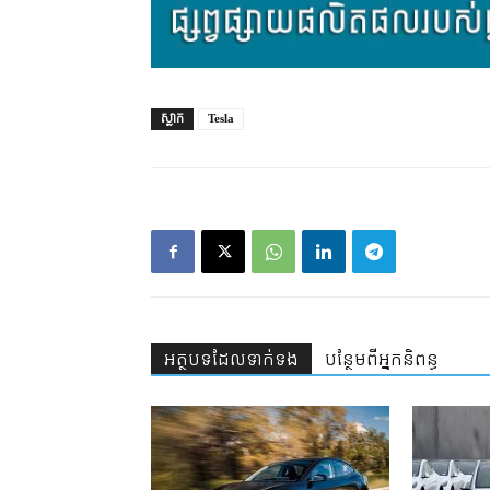
ស្លាក
Tesla
អត្ថបទ​ដែល​ទាក់ទង
បន្ថែម​ពី​អ្នកនិពន្ធ