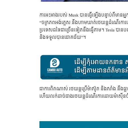
ការអះអាងរបស់ Musk បានធ្វើឡើងបន្ទាប់ពីមានអ្ន
“ចក្រភពអង់គ្លេស នឹងហាមឃាត់រថយន្តដំណើរការដោយម
ប្រទេសដទៃជាច្រើនទៀតនឹងធ្វើតាម។ Tesla បានប
និងទទួលបានជោគជ័យ”។
ជាការពិតណាស់ រថយន្តប្រើម៉ាស៊ូត និងសាំង នឹងធ្
ហើយលក់ដាច់ជាងរថយន្តដំណើរការដោយម៉ាស៊ីនចំ