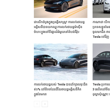
ជាលើកដំបូងក្នុងប្រវត្តិសាស្ត្រ! ការលក់រថយន្ត
កាណាដា បើកឲ្
អគ្គិសនីបានយកឈ្នះការលក់រថយន្តម៉ាសុីន
ប្រទេសខ្លួនមែន
ចំហេះក្នុងនៅទីផ្សារដ៏ធំមួយនៅតំបន់អឺរ៉ុប
ចូលមកជិត ៣ពា
Tesla ទៅវិញ
ការលក់រថយន្តរបស់ Tesla បានដាំក្បាលចុះជិត
Tesla ប្រកា
៩០% នៅពិភពដែនដីនៃរថយន្តអគ្គិសនីគិត
3 ផលិតនៅចិនរប
ក្នុងខែមករា
ដុល្លារប៉ុណ្ណោះ 