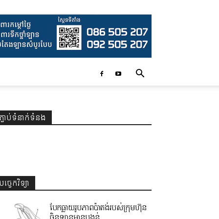
ភ្ជាប់ទំនាក់ទំនង
បច្ចេកវិទ្យា
បែកធ្លាយរូបភាពប៉ាតង់របស់ក្រុមហ៊ុន
ចិនឡានមានបង្គន់