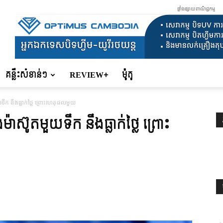
ផ្ទាំងផ្សាយពាណិជ្ជកម្ម
គន្លឹះសំខាន់ៗ
REVIEW+
ម៉ូតូ
ទឹក នឹងធ្លាក់ថ្លៃ ព្រោះហេតុផលមួយ
៉ាស៊ូតមួយទឹក នឹងធ្លាក់ថ្លៃ ព្រោះ