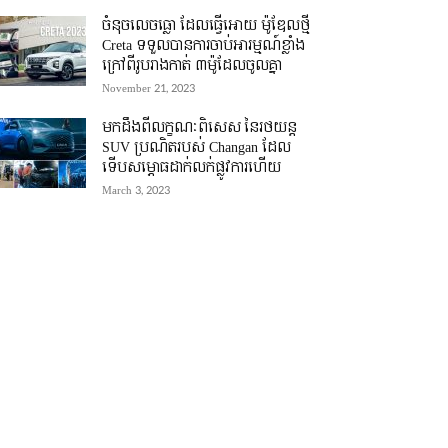
ចំនុចលេចធ្លោ ដែលធ្វើអោយ ម៉ូឌែលថ្មី
Creta ទទួលបានការចាប់អារម្មណ៍ខ្លាំង
ក្រៅពីរូបរាងកាត់ ៣ម៉ូដែលចូលគ្នា
November 21, 2023
មកដឹងពីលក្ខណៈពិសេស នៃរថយន្ត
SUV ប្រណិតរបស់ Changan ដែល
ទើបសម្ភោធដាក់លក់ផ្លូវការហើយ
March 3, 2023