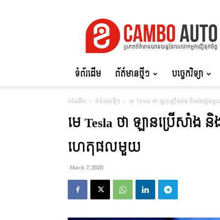
Cambo
Auto
ទំព័រដើម
ព័ត៍មានថ្មីៗ
បច្ចេកវិទ្យា
ទំព័រដើម
ព័ត៍មានថ្មីៗ
មេ Tesla ថា ឡានប្រើសាំង និងម៉ាស៊ូតមួយ
មេ Tesla ថា ឡានប្រើសាំង និងម
ហេតុផលមួយ
March 7, 2020