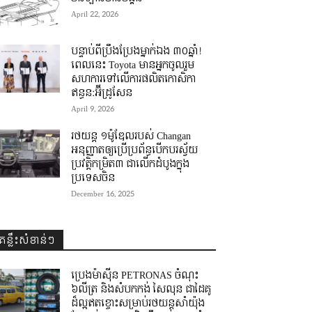
April 22, 2026
បន្ទាប់ពីប្រឹងប្រែងម្នាក់ឯង ៣០ឆ្នាំ! ​
ពេលនេះ Toyota មានអ្នកចូលរួម
សហការទៅលើការផលិតកោសិកា
ឥន្ធន:អ៊ីដ្រូសែន
April 9, 2026
រថយន្ត ១ម៉ូឌែលរបស់ Changan
អនុញ្ញាតឲ្យប្រើប្រព័ន្ធបើកបរស្វ័យ
ប្រវត្តិកម្រិត៣ ជាលើកដំបូងក្នុង
ប្រទេសចិន
December 16, 2025
គន្លឹះសំខាន់ៗ
ប្រេងម៉ាស៊ីន PETRONAS ចំណុះ
៦លីត្រ និងសំបកកង់ សៃលុន ជាដៃគូ
ដ៏ល្អឥតខ្ចោះសម្រាប់រថយន្តសាំយ៉ុង