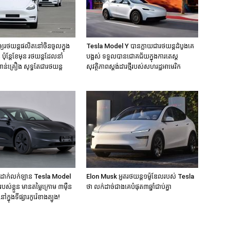
យរថយន្តផលិតនៅចិនចូលក្នុង
Tesla Model Y បានក្លាយជារថយន្តដំបូងគេ
 ប៉ុន្តែខែមុន រថយន្តដែលនាំ
បង្អស់ ទទួលបានជោគជ័យក្នុងការតេស្ត
ន់គ្រឿង សុទ្ធតែជារថយន្ត
សុវត្ថិភាពស្តង់ដារថ្មីរបស់សហរដ្ឋអាមេរិក
សដាក់លក់ឡាន Tesla Model
Elon Musk អួតរថយន្ត១ម៉ូឌែលរបស់ Tesla
ស់ខ្លួន មានតម្លៃក្រោម ៣ម៉ឺន
ថា លក់ដាច់ជាងគេបំផុត​៣ឆ្នាំជាប់គ្នា
នៅក្នុងទីផ្សារកូរ៉េខាងត្បូង!