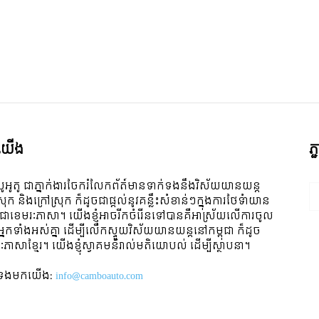
ី​យើង
ភ
ូអូតូ ជាភ្នាក់ងារចែករំលែកព័ត៍មានទាក់ទងនឹងវិស័យយានយន្ត
ស្រុក និងក្រៅស្រុក ក៏ដូចជាផ្តល់នូវគន្លឹះសំខាន់ៗក្នុងការថែទំាយាន
 ជាខេមរៈភាសា។ យើងខ្ញុំអាចរីកចំរើនទៅបានគឺអាស្រ័យលើការចូល
ីអ្នកទាំងអស់គ្នា ដើម្បីលើកស្ទួយវិស័យយានយន្តនៅកម្ពុជា ក៏ដូច
ៈភាសាខ្មែរ។ យើងខ្ញុំស្វាគមន៌រាល់មតិយោបល់ ដើម្បីស្ថាបនា។
់ទង​មក​យើង:
info@camboauto.com