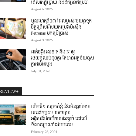
ដែលរត់ផ្លូវឆ្ងាយ និងដឹកធ្ងន់ជាប្រចាំ
August 6, 2026
មូលហេតុធំៗ៣ ដែលម្ចាស់រថយន្តទុក
ចិត្តជ្រើសរើសយកប្រេងម៉ាស៊ីន
Petronas មកប្រើប្រាស់
August 3, 2026
ដាក់ចង្កឹះលេខ P និង N ឲ្យ
រថយន្តឈប់ដូចគ្នា តែមានអត្ថន័យខុស
គ្នាដាច់តែម្តង
July 31, 2026
REVIEW+
លើកទី១ សម្រាប់ខ្ញុំ និងមិនធ្លាប់មាន
ទេនៅកម្ពុជា! យកឡាន
អគ្គិសនីមកបើកលេងខ្សាច់ នៅលើ
ទីលានប្រណាំងបែបនេះ!
February 28, 2024