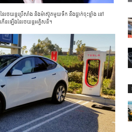
ៃរថយន្តប្រើសាំង និងម៉ាស៊ូតមួយទឹក នឹងធ្លាក់ចុះខ្លាំង នៅ
ារកើនឡើងនៃរថយន្តអគ្គិសនី។