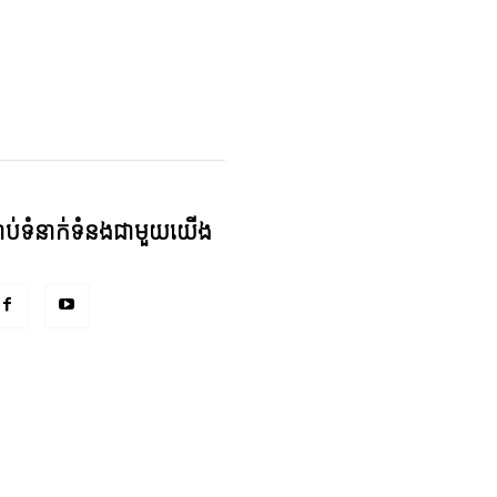
្ជាប់ទំនាក់ទំនងជាមួយយើង