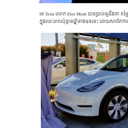
មេ Tesla លោក Elon Musk បានប្រាប់ឲ្យដឹងថា តម្លៃន
ក្នុងរយៈពេលប៉ុន្មានឆ្នាំខាងមុខនេះ ដោយសារតែក