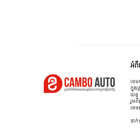
អំព
ខេមប
ក្នុង
យន្ត
រួមព
ខេមរ
ទាក