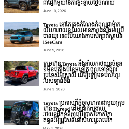
ជាផ្នែកមួយនៃការខ្ជះខ្ជាយថ្លៃចំណាយ
June 19, 2026
Toyota នៅតែគ្រងតំណែងកំពូលជាម៉ាក
យីហោរថយន្ដ ដែលមានភាពធន់រឹងមាំប្រើ
បានយូរ នេះបើយោងតាមសិក្សាពីស្ថាប័ន
iSeeCars
June 9, 2026
ក្រុមហ៊ុន Toyota នឹងនាំយករថយន្តចំនួន
១មុឺនគ្រឿងបន្ថែមទៀត ចូលទៅទីផ្សារ
ប្រទេសអូស្ត្រាលី ដើម្បីត្រៀមទប់លំហូរ
របស់ឡានចិន
June 3, 2026
Toyota ប្រកាសពីកិច្ចសហការជាមួយក្រុម
ហ៊ុន Hyroad ដើម្បីដាក់ពង្រាយ
រថយន្តដឹកទំនិញប្រើប្រាស់កោសិកា
ឥន្ធនៈអុីដ្រូសែននៅសហរដ្ឋអាមេរិក
May 5, 2026