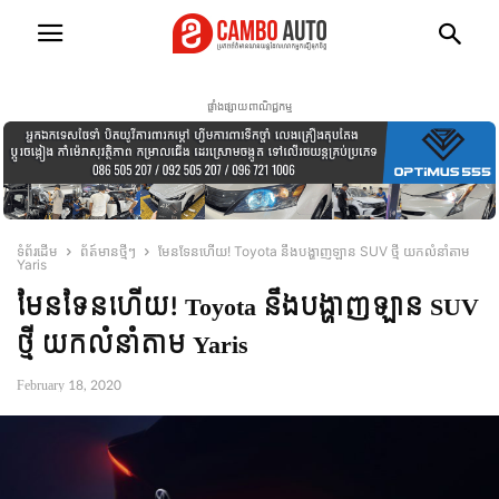
ផ្ទាំងផ្សាយពាណិជ្ជកម្ម
ទំព័រដើម
ព័ត៍មានថ្មីៗ
មែនទែនហើយ! Toyota នឹងបង្ហាញឡាន SUV ថ្មី យកលំនាំតាម
Yaris
មែនទែនហើយ! Toyota នឹងបង្ហាញឡាន SUV
ថ្មី យកលំនាំតាម Yaris
February 18, 2020