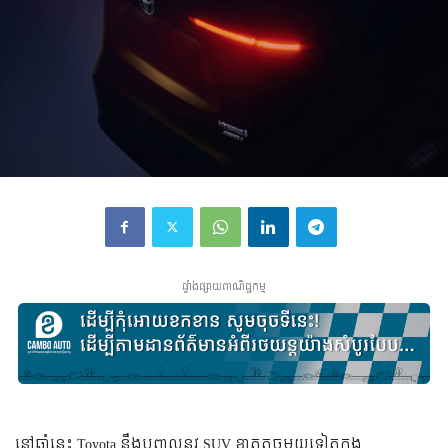
ផ្ទាំងផ្សាយពាណិជ្ជកម្ម
នៅ​ឆ្នាំ​នេះ Toyota នឹង​បញ្ចូល​នូវ SUV ខ្នាត​តូច​មួយ​ទៀត​ក្នុង​