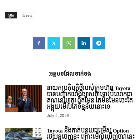
ស្លាក
Toyota
អត្ថបទ​ដែល​ទាក់ទង
នាយកប្រតិបត្តិថ្មីរបស់ក្រុមហ៊ុន Toyota
បានបញ្ជាក់យ៉ាងច្បាស់ថាទោះបីលោកជា
គណនេយ្យករ ពិតមែន តែមិនមែនចេះតែ
អង្គុយមើលតែទិន្នន័យនោះទេ
July 4, 2026
Toyota នឹងកាត់បន្ថយជម្រើស Option
រថយន្ដចេញខ្លះ ព្រោះមើលឃើញថាវានេះ