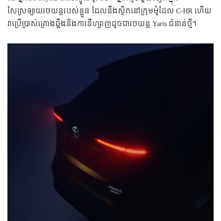
សែស្រឡាយ​រថយន្ត​របស់​ខ្លួន ដែល​នឹង​ស្ថិត​នៅ​ក្រុម​ម៉ូដែល C-HR ហើយ​
វា​ប្រើ​ប្រាស់​គ្រោង​ឆ្អឹង​និង​ការ​ឌីហ្សាញ​ដូច​ជា​រថយន្ត Yaris ជំនាន់​ថ្មី។