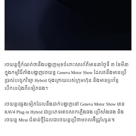
រថយន្ត​ថ្មី​កំណត់​ថា​នឹង​បង្ហាញ​មុខ​ចំពោះ​សារព័ត៌មាន​នា​ថ្ងៃ​ទី ៣ ខែ​មីនា
ក្នុង​កម្មវិធី​តាំង​បង្ហាញ​រថយន្ត Geneva Motor Show ដែល​វា​នឹង​មាន​ប្រើ​
ប្រាស់​បច្ចេកវិទ្យា Hybrid ចុង​ក្រោយ​របស់​ក្រុមហ៊ុន និង​មាន​ប្រព័ន្ធ​
បើកបរ​ប៉ុង​ពីរ​ទៀត​ផង។
រថយន្ត​ផ្សេង​ទៀត​ដែល​នឹង​ដាក់​បង្ហាញ​នៅ Geneva Motor Show មាន​
RAV4 Plug-in Hybrid ជា​ប្រភេទ​អាច​សាក​ភ្លើង​ផង ប្រើ​សាំង​ផង និង​
រថយន្ត Mirai ជំនាន់​ថ្មី​ដែល​ជា​រថយន្ត​ប្រើ​ថាមពល​អ៊ីដ្រូហ្សែន៕