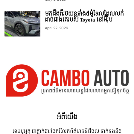
មកដឹងពីរថយន្តទាំង៥ម៉ូឌែលដែលលក់
ដាច់ជាងគេរបស់ Toyota នៅអឺរ៉ុប
April 22, 2026
អំពី​យើង
ខេមបូអូតូ ជាភ្នាក់ងារចែករំលែកព័ត៍មានឌីជីថល ទាក់ទងនឹង