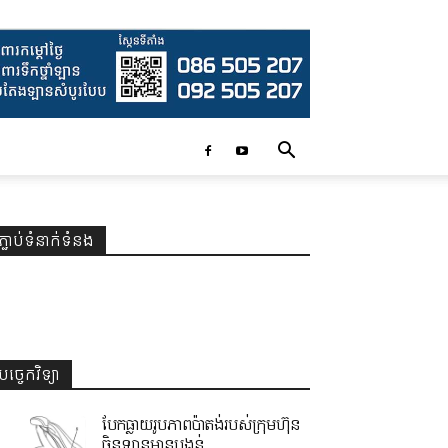
ភ្ជាប់ទំនាក់ទំនង
បច្ចេកវិទ្យា
បែកធ្លាយរូបភាពប៉ាតង់របស់ក្រុមហ៊ុន
ចិនឡានមានបង្គន់