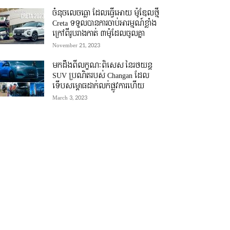
ចំនុចលេចធ្លោ ដែលធ្វើអោយ ម៉ូឌែលថ្មី
Creta ទទួលបានការចាប់អារម្មណ៍ខ្លាំង
ក្រៅពីរូបរាងកាត់ ៣ម៉ូដែលចូលគ្នា
November 21, 2023
មកដឹងពីលក្ខណៈពិសេស នៃរថយន្ត
SUV ប្រណិតរបស់ Changan ដែល
ទើបសម្ភោធដាក់លក់ផ្លូវការហើយ
March 3, 2023