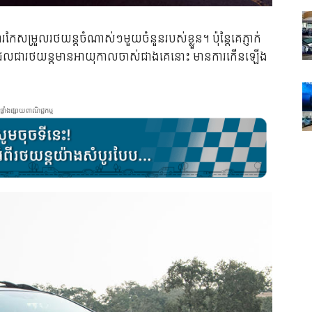
កែ​សម្រួល​រថយន្ត​ចំណាស់ៗ​មួយ​ចំនួន​របស់​ខ្លួន។ ប៉ុន្តែ​គេ​ភ្ញាក់​
ែល​ជា​រថយន្ត​មាន​អាយុ​កាល​ចាស់​ជាង​គេ​នោះ មាន​ការ​កើន​ឡើង​
ផ្ទាំងផ្សាយពាណិជ្ជកម្ម