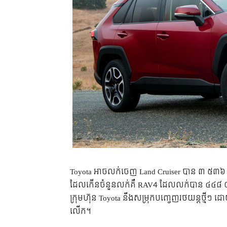
Toyota អាច​លក់​ចេញ Land Cruiser បាន​ ៣ ៥៣៦
ដែល​កើន​ចំនួន​លក់​គឺ RAV4 ដែល​លក់​បាន ៤៤៨ ០៧
ក្រុមហ៊ុន Toyota នឹង​សម្រុក​បញ្ចេញ​រថយន្ត​ថ្មីៗ 
លើក។