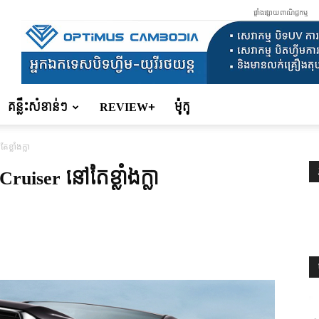
ផ្ទាំងផ្សាយពាណិជ្ជកម្ម
គន្លឹះសំខាន់ៗ
REVIEW+
ម៉ូតូ
្លាំងក្លា
ruiser នៅតែខ្លាំងក្លា