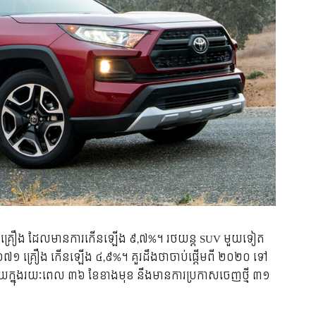
 គ្រឿង ដែល​មាន​ការ​កើន​ឡើង ៩,៧%។ រថយន្ត SUV មួយ​ទៀត​
១ គ្រឿង កើន​ឡើង ៤,៩%។ គួរ​ដឹង​ថា​ចាប់​ផ្ដើម​ពី ២០២០ ទៅ
ដោយ​ក្នុង​រយៈពេល ៣៦ ខែ​ខាង​មុខ នឹង​មាន​ការ​ប្រកាស​ចេញ​ថ្មី ៣១