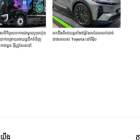
សពីកិច្ចសហការជាមួយក្រុមហ៊ុន
មកដឹងពីរថយន្តទាំង៥ម៉ូឌែលដែលលក់ដាច់
ីដាក់ពង្រាយរថយន្តដឹកទំនិញ
ជាងគេរបស់ Toyota នៅអឺរ៉ុប
កាឥន្ធនៈអុីដ្រូសែននៅ
ក
ី​យើង
ភ