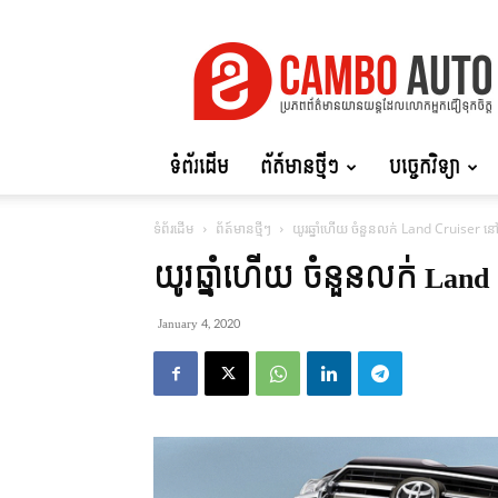
Cambo
Auto
ទំព័រដើម
ព័ត៍មានថ្មីៗ
បច្ចេកវិទ្យា
ទំព័រដើម
ព័ត៍មានថ្មីៗ
យូរឆ្នាំហើយ ចំនួនលក់ Land Cruiser នៅតែខ
យូរឆ្នាំហើយ ចំនួនលក់ Land C
January 4, 2020