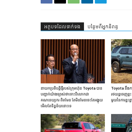
អត្ថបទ​ដែល​ទាក់ទង
បន្ថែម​ពី​អ្នកនិពន្ធ
នាយកប្រតិបត្តិថ្មីរបស់ក្រុមហ៊ុន Toyota បាន
Toyota នឹងក
បញ្ជាក់យ៉ាងច្បាស់ថាទោះបីលោកជា
រថយន្ដចេញខ្ល
គណនេយ្យករ ពិតមែន តែមិនមែនចេះតែអង្គុយ
មួយនៃការខ្ជះខ
មើលតែទិន្នន័យនោះទេ