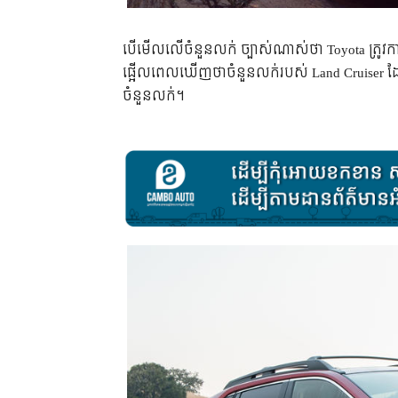
បើ​មើល​លើ​ចំនួន​លក់​ ច្បាស់​ណាស់​ថា Toyota ត្រូវ​ការ​
ផ្អើល​ពេល​ឃើញ​ថា​ចំនួន​លក់​របស់ Land Cruiser ដ
ចំនួន​លក់។