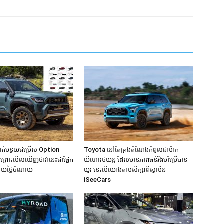
ាត់បន្ថយជម្រើស Option
Toyota នៅតែគ្រងតំណែងកំពូលជាម៉ាក
ះ ព្រោះមើលឃើញថាវានេះជាផ្នែក
យីហោរថយន្ដ ដែលមានភាពធន់រឹងមាំប្រើបាន
្ជាយថ្លៃចំណាយ
យូរ នេះបើយោងតាមសិក្សាពីស្ថាប័ន
iSeeCars