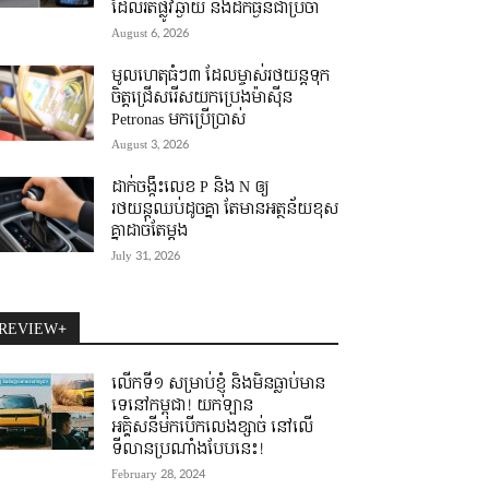
ដែលរត់ផ្លូវឆ្ងាយ និងដឹកធ្ងន់ជាប្រចាំ
August 6, 2026
មូលហេតុធំៗ៣ ដែលម្ចាស់រថយន្តទុក
ចិត្តជ្រើសរើសយកប្រេងម៉ាស៊ីន
Petronas មកប្រើប្រាស់
August 3, 2026
ដាក់ចង្កឹះលេខ P និង N ឲ្យ
រថយន្តឈប់ដូចគ្នា តែមានអត្ថន័យខុស
គ្នាដាច់តែម្តង
July 31, 2026
REVIEW+
លើកទី១ សម្រាប់ខ្ញុំ និងមិនធ្លាប់មាន
ទេនៅកម្ពុជា! យកឡាន
អគ្គិសនីមកបើកលេងខ្សាច់ នៅលើ
ទីលានប្រណាំងបែបនេះ!
February 28, 2024