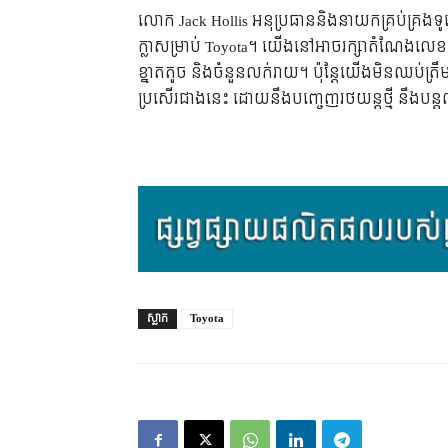
លោក Jack Hollis អនុ​ប្រធាន​និង​នាយក​គ្រប់​គ្រង​ទូទ
ក្លា​សម្រាប់ Toyota។ យើង​នៅ​អាច​រក្សា​តំណែង​លេខ​ម
ខ្នាត​តូច និង​ចំនួន​លក់​រាយ។ ប៉ុន្តែ​យើង​មិន​ឈប់​ត្រ
ប្រសើរ​ជាង​នេះ ដោយ​នឹង​បញ្ចេញ​រថយន្ត​ថ្មី នឹង​បន្
ស្លាក
Toyota