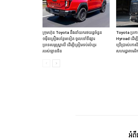
ក្រុមហ៊ុន Toyota នឹងនាំយករថយន្តចំនួន
Toyota ប្រកា
១មុឺនគ្រឿងបន្ថែមទៀត ចូលទៅទីផ្សារ
Hyroad ដើម្ប
ប្រទេសអូស្ត្រាលី ដើម្បីត្រៀមទប់លំហូរ
ប្រើប្រាស់កោសិ
របស់ឡានចិន
សហរដ្ឋអាមេរិ
អំព