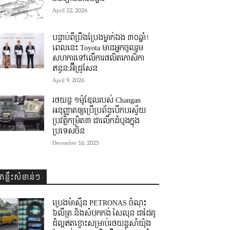
April 22, 2026
បន្ទាប់ពីប្រឹងប្រែងម្នាក់ឯង ៣០ឆ្នាំ! ​
ពេលនេះ Toyota មានអ្នកចូលរួម
សហការទៅលើការផលិតកោសិកា
ឥន្ធន:អ៊ីដ្រូសែន
April 9, 2026
រថយន្ត ១ម៉ូឌែលរបស់ Changan
អនុញ្ញាតឲ្យប្រើប្រព័ន្ធបើកបរស្វ័យ
ប្រវត្តិកម្រិត៣ ជាលើកដំបូងក្នុង
ប្រទេសចិន
December 16, 2025
គន្លឹះសំខាន់ៗ
ប្រេងម៉ាស៊ីន PETRONAS ចំណុះ
៦លីត្រ និងសំបកកង់ សៃលុន ជាដៃគូ
ដ៏ល្អឥតខ្ចោះសម្រាប់រថយន្តសាំយ៉ុង