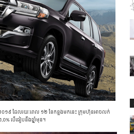
្នាំ ២០១៩ ដែល​រយៈពេល ១២ ខែ​កន្លង​មក​នេះ ក្រុមហ៊ុន​អាច​លក់​
% បើ​ធៀប​នឹង​ឆ្នាំ​មុន។