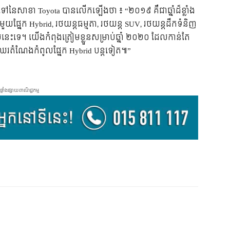
ៅ​នៃ​សាខា Toyota បាន​លើក​ឡើង​ថា ៖ “២០១៩ គឺ​ជា​ឆ្នាំ​ដ៏​ខ្លាំង​
ួយ​ផ្នែក Hybrid, រថយន្ត​ធម្មតា, រថយន្ត SUV, រថយន្ត​ដឹក​ទំនិញ​
ឹម​នេះ​ទេ។ យើង​កំពុង​ត្រៀម​ខ្លួន​សម្រាប់​ឆ្នាំ ២០២០ ដែល​កាន់​តែ​
ត​​ឈរ​​តំណែង​កំពូល​ផ្នែក Hybrid បន្ត​ទៀត៕”
ផ្ទាំងផ្សាយពាណិជ្ជកម្ម