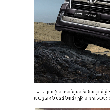
Toyota បាន​បង្ហាញ​ចេញ​ចំនួន​លក់​​រថយន្ត​ប្រចាំ​ឆ
រថយន្ត​បាន​ ២ ០៨៥ ២៣៥ គ្រឿង មាន​ការ​ថយ​ចុះ ២,០