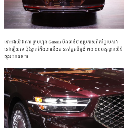
ទោះជាយ៉ាងណា ក្រុមហ៊ុន Genesis មិនទាន់បានប្រកាសពីតម្លៃរបស់វា
នៅឡើយទេ ប៉ុន្តែគេរំពឹងថាវានឹងមានតម្លៃលើខ្ទង់ ៧០ ០០០ដុល្លារលើទី
ផ្សារបរទេស៕