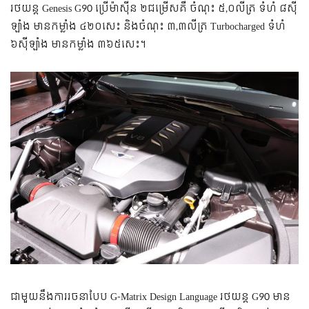
រថយន្ត Genesis G90 ប្រើម៉ាស៊ីន ២ជម្រើសគឺ ចំណុះ ៥,០លីត្រ ទំហំ ៨ស៊ី
ឡាំង មានកម្លាំង ៤២០សេះ និងចំណុះ ៣,៣លីត្រ Turbocharged ទំហំ
៦ស៊ីឡាំង មានកម្លាំង ៣៦៥សេះ។
ជាមួយនឹងការរចនាបែប G-Matrix Design Language រថយន្ត G90 មាន