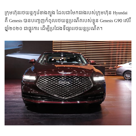
ក្រុមហ៊ុនរថយន្តកូរ៉េខាងត្បូង ដែលជាមែកធាងរបស់ក្រុមហ៊ុន Hyundai
គឺ Genesis បានបញ្ចេញកំពូលរថយន្តប្រណីតរបស់ខ្លួន Genesis G90 ស៊េរី
ឆ្នាំ២០២០ ជាផ្លូវការ ដើម្បីប្រជែងទីផ្សាររថយន្តប្រណីត។