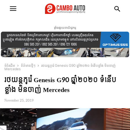
ផ្ទាំងផ្សាយពាណិជ្ជកម្ម
ទំព័រដើម
ព័ត៍មានថ្មីៗ
រថយន្តកូរ៉េ Genesis G90 ឆ្នាំ២០២០ ទំនើបខ្លាំង មិនចាញ់
Mercedes
រថយន្តកូរ៉េ Genesis G90 ឆ្នាំ២០២០ ទំនើប
ខ្លាំង មិនចាញ់ Mercedes
November 25, 2019