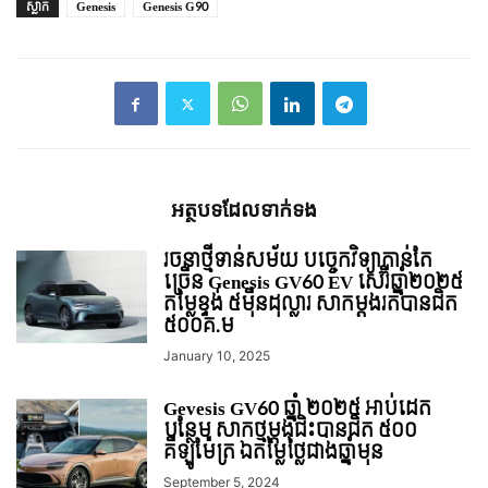
ស្លាក
Genesis
Genesis G90
អត្ថបទ​ដែល​ទាក់ទង
រចនាថ្មីទាន់សម័យ បច្ចេកវិទ្យាកាន់តែ
ច្រើន Genesis GV60 EV សេរ៊ីឆ្នាំ២០២៥
តម្លៃខ្ទង់ ៥មុឺនដុល្លារ សាកម្តងរត់បានជិត
៥០០គ.ម
January 10, 2025
Gevesis GV60 ឆ្នាំ ២០២៥ អាប់ដេត
បន្ថែម សាកថ្មម្តងជិះបានជិត ៥០០
គីឡូម៉ែត្រ ឯតម្លៃថ្លៃជាងឆ្នាំមុន
September 5, 2024