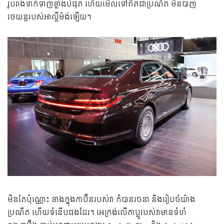
រូបរាងទាក់ទាញខ្លាំងបំផុត ហើយមើលទៅពិតជាប្រណីត មិនបាញ់
រថយន្តរបស់អាល្លឺម៉ង់ឡើយ។
មិនតែប៉ុណ្ណោះ ខាងក្នុងកាប៊ីនរបស់វា ក៏បានរចនា និងរៀបចំយ៉ាង
ប្រណីត ហើយទំនើបផងដែរ។ អេក្រង់លើតាប្លូរបស់វាមានទំហំ