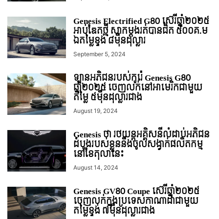
Genesis Electrified G80 ស៊េរីឆ្នាំ២០២៥
អាប់ឌែតថ្មី​ សាកម្តងរត់បានជិត ៥០០គ.ម
ឯតម្លៃខ្ទង់ ៨មុឺនដុល្លារ
September 5, 2024
ឡានអភិជនរបស់កូរ៉េ Genesis G80
ឆ្នាំ២០២៥ ចេញលក់នៅអាមេរិកជាមួយ
តម្លៃ ៥មុឺនដុល្លារជាង
August 19, 2024
Genesis ថា រថយន្តអគ្គិសនីលំដាប់អភិជន
ដំបូងរបស់ខ្លួននឹងចូលសង្វាក់ផលិតកម្ម
នៅខែតុលានេះ
August 14, 2024
Genesis GV80 Coupe ស៊េរីឆ្នាំ២០២៥
ចេញលក់ក្នុងប្រទេសកាណាដាជាមួយ
តម្លៃខ្ទង់ ៧មុឺនដុល្លារជាង