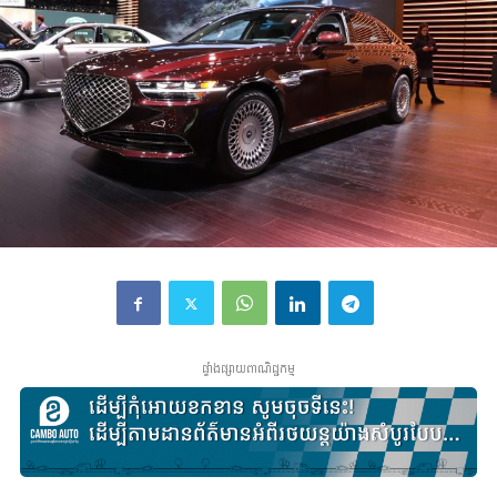
ផ្ទាំងផ្សាយពាណិជ្ជកម្ម