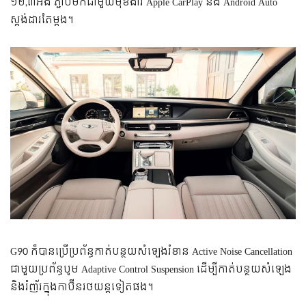
១២,៣អ៊ីង ភ្ជាប់មកជាមួយមុខងារ Apple CarPlay និង Android Auto
ស្តង់ដារតែម្តង។
G90 ក៏បានប្រើប្រព័ន្ធកាត់បន្ថយសំឡេងរំខាន Active Noise Cancellation
ជាមួយប្រព័ន្ធបូម Adaptive Control Suspension ដើម្បីកាត់បន្ថយសំឡេង
និងរំញ័រក្នុងកាប៊ីនរថយន្តទៀតផង។