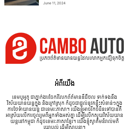
June 11, 2024
អំពី​យើង
ខេមបូអូតូ ជាភ្នាក់ងារចែករំលែកព័ត៍មានឌីជីថល ទាក់ទងនឹង
វិស័យយានយន្តក្នុង និងក្រៅស្រុក ក៏ដូចជាផ្តល់នូវគន្លឹះសំខាន់ៗក្នុង
ការថែទំាយានយន្ត ជាខេមរៈភាសា។ យើងខ្ញុំអាចរីកចំរើនទៅបានគឺ
អាស្រ័យលើការចូលរួមពីអ្នកទាំងអស់គ្នា ដើម្បីលើកស្ទួយវិស័យយាន
យន្តនៅកម្ពុជា ក៏ដូចខេមរៈភាសាខ្មែរ។ យើងខ្ញុំស្វាគមន៌រាល់មតិ
យោបល់ ដើម្បីស្ថាបនា។