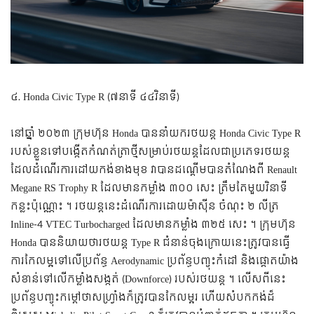
៤. Honda Civic Type R (៧នាទី ៤៤វិនាទី)
នៅឆ្នាំ ២០២៣ ក្រុមហ៊ុន Honda បាននាំយករថយន្ត Honda Civic Type R
របស់ខ្លួនទៅបង្កើតកំណត់ត្រាថ្មីសម្រាប់រថយន្តដែលជាប្រភេទរថយន្ត
ដែលដំណើរការដៅយកង់ខាងមុខ វាបានដណ្តើមបានតំណែងពី Renault
Megane RS Trophy R ដែលមានកម្លាំង ៣០០ សេះ ត្រឹមតែមួយវិនាទី
កន្លះប៉ុណ្ណោះ ។ រថយន្តនេះដំណើរការដោយម៉ាស៊ីន ចំណុះ ២ លីត្រ
Inline-4 VTEC Turbocharged ដែលមានកម្លាំង ៣២៥ សេះ ។
ក្រុមហ៊ុន
Honda បាននិយាយថារថយន្ត Type R ជំនាន់ចុងក្រោយនេះត្រូវបានធ្វើ
ការកែលម្អទៅលើប្រព័ន្ធ Aerodynamic ប្រព័ន្ធបញ្ចុះកំដៅ និងផ្ដោតយ៉ាង
សំខាន់ទៅលើកម្លាំងសង្កត់ (Downforce) របស់រថយន្ត ។ លើសពីនេះ
ប្រព័ន្ធបញ្ចុះកម្ដៅថាសហ្រ្វាំងក៏ត្រូវបានកែលម្អរ ហើយសំបកកង់ដ៏