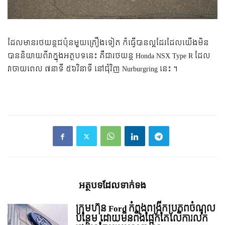
ដែលមានរថយន្តជប៉ុនមួយគ្រឿងទៀត ក៏ធ្វើបានល្អដែរដែលយើងមិន
បាននិយាយពីវាក្នុងអត្ថបទនេះ គឺជារថយន្ត Honda NSX Type R ដែល
វាចាយពេល ៧នាទី ៥៦វិនាទី នៅជុំវិញ Nurburgring នេះ ។
អត្ថបទ​ដែល​ទាក់ទង
ក្រុមហ៊ុន Ford កំពុងពង្រីកប្រភពចំណូល
បន្ថែម ដោយមិនពឹងផ្អែកតែលើការលក់