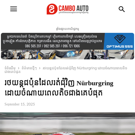
ផ្ទាំងផ្សាយពាណិជ្ជកម្ម
ទំព័រដើម
ព័ត៍មានថ្មីៗ
រថយន្តជប៉ុនដែលរត់ជុំវិញ Nürburgring ដោយចំណាយពេលតិច
ជាងគេបំផុត
រថយន្តជប៉ុនដែលរត់ជុំវិញ Nürburgring
ដោយចំណាយពេលតិចជាងគេបំផុត
September 15, 2025