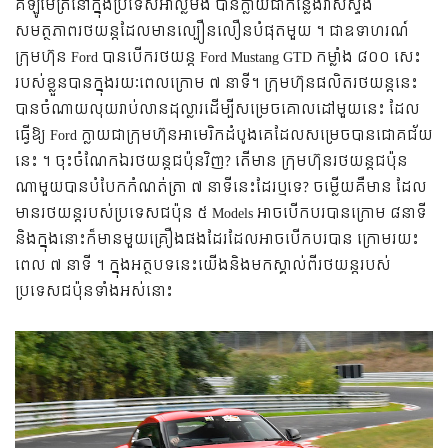
គីឡូម៉ែត្រនៅក្នុងប្រទេសអាល្លឺម៉ង់ បានក្លាយជាកន្លែងវាស់ស្ទង់
សមត្ថភាពរថយន្តដែលមានល្បឿនលឿនបំផុតមួយ ។ ជាឧទាហរណ៍
ក្រុមហ៊ុន Ford បានបើករថយន្ត Ford Mustang GTD កម្លាំង ៨០០ សេះ
របស់ខ្លួនបានក្នុងរយៈពេលក្រោម ៧ នាទី។ ក្រុមហ៊ុនផលិតរថយន្តនេះ
បានចំណាយលុយរាប់លានដុល្លារដើម្បីសម្រេចគោលដៅមួយនេះ ដែល
ធ្វើឱ្យ Ford ក្លាយជាក្រុមហ៊ុនអាមេរិកដំបូងគេដែលសម្រេចបានជោគជ័យ
នេះ ។ ចុះចំណែកឯរថយន្តជប៉ុនវិញ? តើមាន ក្រុមហ៊ុនរថយន្តជប៉ុន
ណាមួយបានបំបែកកំណត់ត្រា ៧ នាទីនេះដែរឬទេ? ចម្លើយគឺមាន ដែល
មានរថយន្តរបស់ប្រទេសជប៉ុន ៥ Models អាចបើកបរបានក្រោម ៨នាទី
និងក្នុងនោះក៏មានមួយគ្រឿងផងដែរដែលអាចបើកបរបាន ក្រោមរយះ
ពេល ៧ នាទី ។ ក្នុងអត្ថបទនេះយើងនិងមកស្គាល់ពីរថយន្តរបស់
ប្រទេសជប៉ុនទាំងអស់នោះ