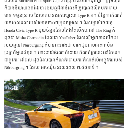
ពិសេស Michelin Pilot Sport Cup 2 ក៏ត្រូវបានបំពាក់ដូចគ្នា ។ ក្រុមហ៊ុន
ក៏បាននិយាយផងដែរថា រថយន្តជំនាន់នេះគឺត្រូវបានផលិតមកអោយ
មាន ទម្ងន់ស្រាល ដែលគេបានដាក់ឈ្មោះថា Type R S ។ ប៉ុន្តែការកំណត់
យកពេលវេលារបស់វាមានភាពចម្រូងចម្រាស ។ ដែលម្ចាស់រថយន្ត
Honda Civic Type R មួយចំនួនដែលតែងតែបើកបរនៅ The Ring ក៏
ដូចជា Misha Charoudin ដែលជា YouTuber ដែលល្បីម្នាក់ខាងបើកបរ
រថយន្តនៅ Nürburgring ក៏បានអះអាងថា ហាក់ដូចជាមានភាពមិន
ប្រក្រតីមួយចំនួន ។ ទោះជាយ៉ាងណា​ក៏ដោយ កំណត់ត្រានេះនៅតែយក
ជាផ្លូវការ ដដែល ដូចដែលបានកំណត់ដោយការកំណត់ម៉ោងផ្លូវការរបស់
Nürburgring ។ ដែលវាអាចធ្វើបានរយៈពេល ៧.៤៤នាទី ។