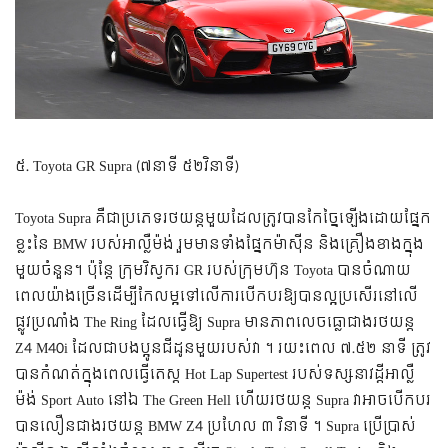
៥. Toyota GR Supra (៧នាទី ៥២វិនាទី)
Toyota Supra គឺជាប្រភេទរថយន្តមួយដែលត្រូវបានកែច្នៃឡើងដោយផ្នែក
ខ្លះនៃ BMW របស់អាល្លឺម៉ង់ រួមមានទាំងផ្នែកម៉ាស៊ីន និងគ្រឿងខាងក្នុង
មួយចំនួន។ ប៉ុន្តែ ក្រុមវិស្វករ GR របស់ក្រុមហ៊ុន Toyota បានចំណាយ
ពេលយ៉ាងច្រើនដើម្បីកែលម្អទៅលើការបើកបរឱ្យបានល្អប្រសើរនៅលើ
ផ្លូវប្រណាំង The Ring ដែលធ្វើឱ្យ Supra មានភាពលេចធ្លោជាងរថយន្ត
Z4 M40i ដែលជាបងប្អូនជីដូនមួយរបស់វា ។
រយះពេល ៧.៥២ នាទី ត្រូវ
បានកំណត់ក្នុងពេលធ្វើតេស្ត Hot Lap Supertest របស់ទស្សនាវដ្តីអាល្លឺ
ម៉ង់ Sport Auto នៅឯ The Green Hell ហើយរថយន្ត Supra វាអាចបើកបរ
បានលឿនជាងរថយន្ត BMW Z4 ប្រហែល ៣ វិនាទី ។ Supra ប្រើប្រាស់