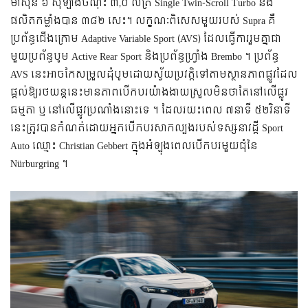
ម៉ាស៊ីន ៦ ស៊ីឡាំងចំណុះ ៣,០ លីត្រ Single Twin-Scroll Turbo និង
ផលិតកម្លាំងបាន ៣៨២ សេះ។ លក្ខណៈពិសេសមួយរបស់ Supra គឺ
ប្រព័ន្ធជើងក្រោម Adaptive Variable Sport (AVS) ដែលធ្វើការរួមគ្នាជា
មួយប្រព័ន្ធបូម Active Rear Sport និងប្រព័ន្ធហ្រ្វាំង Brembo ។ ប្រព័ន្ធ
AVS នេះអាចកែសម្រួលដុំបូមដោយស្វ័យប្រវត្តិទៅតាមស្ថានភាពផ្លូវដែល
ផ្តល់ឱ្យរថយន្តនេះមានភាពបើកបរយ៉ាងងាយស្រួលមិនថាតែនៅលើផ្លូវ
ធម្មតា ឬ នៅលើផ្លូវប្រណាំងនោះទេ ។
ដែលរយះពេល ៧នាទី ៥២វិនាទី
នេះត្រូវបានកំណត់ដោយអ្នកបើកបរសាកល្បងរបស់ទស្សនាវដ្តី Sport
Auto ឈ្មោះ Christian Gebbert ក្នុងអំឡុងពេលបើកបរមួយជុំនៃ
Nürburgring ។