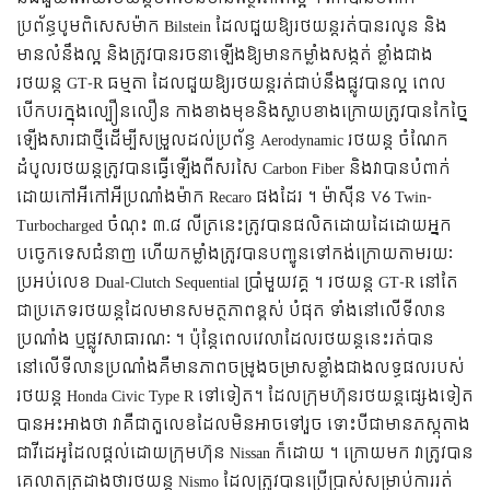
ប្រព័ន្ធបូមពិសេសម៉ាក Bilstein ដែលជួយឱ្យរថយន្តរត់បានរលូន និង
មានលំនឹងល្អ និងត្រូវបានរចនាឡើងឱ្យមានកម្លាំងសង្កត់ ខ្លាំងជាង
រថយន្ត GT-R ធម្មតា ដែលជួយឱ្យរថយន្តរត់ជាប់នឹងផ្លូវបានល្អ ពេល
បើកបរក្នុងល្បឿនលឿន កាងខាងមុខនិងស្លាបខាងក្រោយត្រូវបានកែច្នៃ
ឡើងសារជាថ្មីដើម្បីសម្រួលដល់ប្រព័ន្ធ Aerodynamic រថយន្ត ចំណែក
ដំបូលរថយន្តត្រូវបានធ្វើឡើងពីសរសៃ Carbon Fiber និងវាបានបំពាក់
ដោយកៅអីកៅអីប្រណាំងម៉ាក Recaro ផងដែរ ។ ម៉ាស៊ីន V6 Twin-
Turbocharged ចំណុះ ៣.៨ លីត្រនេះត្រូវបានផលិតដោយដៃដោយអ្នក
បច្ចេកទេសជំនាញ ហើយកម្លាំងត្រូវបានបញ្ជូនទៅកង់ក្រោយតាមរយៈ
ប្រអប់លេខ Dual-Clutch Sequential ប្រាំមួយវគ្គ ។ រថយន្ត GT-R នៅតែ
ជាប្រភេទរថយន្តដែលមានសមត្ថភាពខ្ពស់ បំផុត ទាំងនៅលើទីលាន
ប្រណាំង ឬផ្លូវសាធារណៈ ។
ប៉ុន្តែពេលវេលាដែលរថយន្តនេះរត់បាន
នៅលើទីលានប្រណាំងគឺមានភាពចម្រូងចម្រាសខ្លាំងជាងលទ្ធផលរបស់
រថយន្ត Honda Civic Type R ទៅទៀត។ ដែលក្រុមហ៊ុនរថយន្តផ្សេងទៀត
បានអះអាងថា វាគឺជាតួលេខដែលមិនអាចទៅរួច ទោះបីជាមានភស្តុតាង
ជាវីដេអូដែលផ្តល់ដោយក្រុមហ៊ុន Nissan ក៏ដោយ ។ ក្រោយមក វាត្រូវបាន
គេលាតត្រដាងថារថយន្ត Nismo ដែលត្រូវបានប្រើប្រាស់សម្រាប់ការរត់