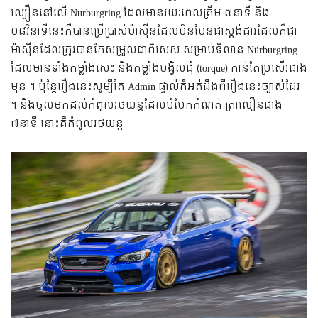
ល្បឿននៅលើ Nurburgring ដែលមានរយៈពេលត្រឹម ៧នាទី និង
០៨វិនាទីនេះគឺបានប្រើប្រាស់ម៉ាស៊ីនដែលមិនមែនជាស្តង់ដារដែលគឺជា
ម៉ាសុីនដែលត្រូវបានកែសម្រួលជាពិសេស សម្រាប់ទីលាន Nürburgring
ដែលមានទាំងកម្លាំងសេះ និងកម្លាំងបង្វិលជុំ (torque) កាន់តែប្រសើរជាង
មុន ។ ប៉ុន្តែរឿងនេះសូម្បីតែ Admin ផ្ទាល់ក៏អត់ដឹងពីរឿងនេះច្បាស់ដែរ
។ និងចូលមកដល់កំពូលរថយន្តដែលបំបែកកំណត់ ត្រាលឿនជាង
៧នាទី នោះគឹកំពូលរថយន្ត