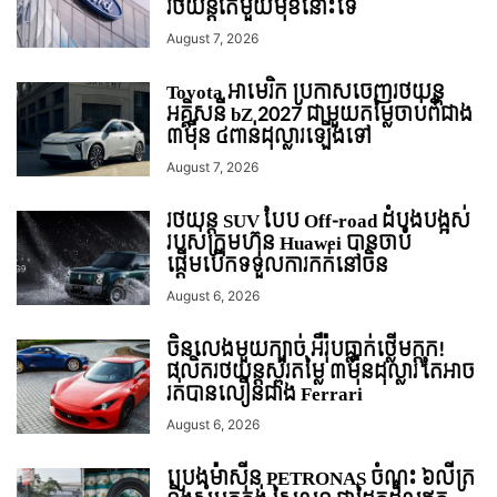
រថយន្ដតែមួយមុខនោះទេ
August 7, 2026
Toyota អាមេរិក ប្រកាសចេញរថយន្ត
អគ្គិសនី bZ 2027 ជាមួយតម្លៃចាប់ពីជាង
៣ម៉ឺន ៤ពាន់ដុល្លារឡើងទៅ
August 7, 2026
រថយន្ត SUV បែប Off-road ដំបូងបង្អស់
របស់ក្រុមហ៊ុន Huawei បានចាប់
ផ្តើមបើកទទួលការកក់នៅចិន
August 6, 2026
ចិនលេងមួយក្បាច់ អឺរ៉ុបធ្លាក់ថ្លើមក្តុក!
ផលិតរថយន្តស្ព័រតម្លៃ ៣ម៉ឺនដុល្លារ តែអាច
រត់បានលឿនជាង Ferrari
August 6, 2026
ប្រេងម៉ាស៊ីន PETRONAS ចំណុះ ៦លីត្រ