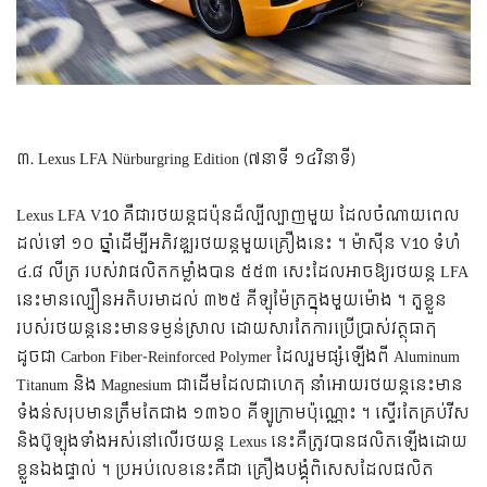
៣. Lexus LFA Nürburgring Edition (៧នាទី ១៤វិនាទី)
Lexus LFA V10 គឺជារថយន្តជប៉ុនដ៏ល្បីល្បាញមួយ ដែលចំណាយពេល
ដល់ទៅ ១០ ឆ្នាំដើម្បីអភិវឌ្ឍរថយន្តមួយគ្រឿងនេះ ។ ម៉ាស៊ីន V10 ទំហំ
៤.៨ លីត្រ​ របស់វាផលិតកម្លាំងបាន ៥៥៣ សេះដែលអាចឱ្យរថយន្ត LFA
នេះមានល្បឿនអតិបរមាដល់ ៣២៥ គីឡុម៉ែត្រក្នុងមួយម៉ោង ។ តួខ្លួន
របស់រថយន្តនេះមានទម្ងន់ស្រាល ដោយសារតែការប្រើប្រាស់វត្ថុធាតុ
ដូចជា Carbon Fiber-Reinforced Polymer ដែលរួមផ្សំឡើងពី Aluminum
Titanum និង Magnesium ជាដើមដែលជាហេតុ នាំអោយរថយន្តនេះមាន
ទំងន់សរុបមានត្រឹមតែជាង ១៣៦០ គីឡូក្រាមប៉ុណ្ណោះ ។
ស្ទើរតែគ្រប់វីស
និងប៊ូឡុងទាំងអស់នៅលើរថយន្ត Lexus នេះគឺត្រូវបានផលិតឡើងដោយ
ខ្លួនឯងផ្ទាល់ ។ ប្រអប់លេខនេះគឺជា គ្រឿងបង្គុំពិសេសដែលផលិត