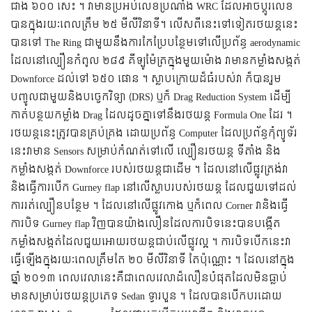
ជាង ៦០០ សេះ ។ វាមានប្រអប់លេខប្រណាំង WRC ដែលអាចប្តូរលេខ
បានក្នុងរយៈពេលត្រឹម ២៥ មីលីវិនាទី។ លើសពីនេះទៅទៀតរថយន្តនេះ
បានទៅ The Ring ជាមួយនឹងការកែប្រែបន្ថែមទៅលើប្រព័ន្ធ aerodynamic
ដែលនៅល្បឿនកំពូល ២៨៩ គីឡូម៉ែត្រក្នុងមួយម៉ោង វាមានកម្លាំងសង្កត់
Downforce ដល់ទៅ ៦៥០ ផោន ។
ស្លាបក្រោយដ៏ធំរបស់វា ក៏បានរួម
បញ្ចូលជាមួយនិងបច្ចេកវិទ្យា (DRS) ឬក៏ Drag Reduction System ដើម្បី
កាត់បន្ថយកម្លាំង Drag ដែលដូចគ្នាទៅនឹងរថយន្ត Formula One ដែរ ។
រថយន្តនេះត្រូវបានគ្រប់គ្រង ដោយប្រព័ន្ធ Computer ដែលប្រព័ន្ធកុំព្យូទ័រ
នេះវាមាន Sensors សម្រាប់កំណត់ទៅលើ ល្បឿនរថយន្ត ទីតាំង និង
កម្លាំងសង្កត់ Downforce របស់រថយន្តជាដើម ។ ដែលនៅលើផ្លូវត្រង់វា
និងធ្វើការបើក Gurney flap នៅលើស្លាបរបស់រថយន្ត ដែលជួយទៅដល់
ការរត់ល្បឿនបន្ថែម ។ ដែលនៅលើផ្លូវកោង ឬក៏ពេល Corner វានិងធ្វើ
ការបិទ Gurney flap វិញបានយ៉ាងលឿនដែលការបិទនេះបានបង្កើត
កម្លាំងសង្កត់ដែលជួយអោយរថយន្តជាប់លើផ្លូវល្អ ។ ការបិទបើកនេះវា
ធ្វើឡើងក្នុងរយៈពេលត្រឹមតែ ២០ មីលីវិនាទី តែប៉ុណ្ណោះ ។ ដែលនៅក្នុង
ឆ្នាំ ២០១៣ ពេលវេលានេះគឺជាពេលវេលាដ៏លឿនបំផុតដែលមិនធ្លាប់
មានសម្រាប់រថយន្តប្រភេទ Sedan ទ្វារបួន ។ ដែលបានបើកបរដោយ