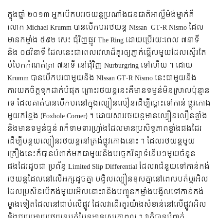
ក្នុងឆ្នាំ ២០១៣ អ្នកបើកបររថយន្តប្រណាំងជនជាតិអាល្លឺម៉ង់ម្នាក់គឺ
លោក Michael Krumm បានបើកបររថយន្ត Nissan GT-R Nismo
ដែល
មានកម្លាំង ៥៩២ សេះ ជុំវិញផ្លូវ The Ring ដោយប្រើរយៈពេល ៧នាទី
និង ០៨វិនាទី ដែលនេះជាពេលវេលាដ៏គួរឲ្យភ្ញាក់ផ្អើលមួួយដែលស្ទើរតែ
បំបែកកំណត់ត្រា ៧នាទី នៅជុំវិញ Nurburgring ទៅហើយ ។
ដោយ
Krumm បានបើកបរជាមួយនិង NIssan GT-R Nismo នេះជាមួយនិង
ការយកចិត្តទុកដាក់បំផុត ព្រោះរថយន្តនេះគឺមានទម្ងន់មិនស្រាលប៉ុន្មាន
ទេ ដែលគាត់បានបើកបរនៅក្នុងល្បឿនលឿនដើម្បីឆ្ពោះទៅកាន់ ផ្លូវកោង
មួយកន្លែង (Foxhole Corner) ។ ដោយសាររថយន្តមានល្បឿនលឿនខ្លាំង
និងមានទម្ងន់ធ្ងន់ វាក៏ទាមទារហ្វ្រាំងដែលមានប្រសិទ្ធភាពខ្លាំងផងដែរ
ដើម្បីបន្ថយល្បឿនរថយន្តនៅត្រង់ផ្លូវកោងនោះ ។ ដែលរថយន្តមួយ
គ្រឿងនេះក៏បានបំពាក់មកជាមួយនិងបច្ចេកវិទ្យាទំនើបៗមួយចំនួន
ផងដែរដូចជា ប្រព័ន្ធ Limited Slip Differential ដែលវាជំនួយទៅកាន់កង់
រថយន្តដែលនៅលើអក្សដូចគ្នា បង្វិលល្បឿនខុសគ្នានៅពេលបត់ឬរអិល
ដែលប្រសិនបើកង់មួយរអិលនោះវានិងបញ្ជូនកម្លាំងបង្វិលទៅកាន់កង់
ម្ខាងទៀតដែលនៅជាប់លើផ្លូវ ដែលវាដើរតួរយ៉ាងសំខាន់នៅលើផ្លូវរអិល
និងជួយអោយរថយន្តបត់បែនមានស្ថេរភាពល្អ ។
វាក៏បានបំពាក់