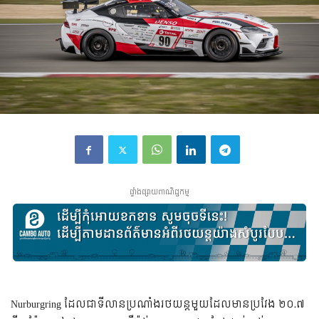
ផ្ទាំងផ្សាយពាណិជ្ជកម្ម
Nurburgring ដែលជាទីលានប្រណាំងរថយន្តមួយដែលមានប្រវែង ២០.៧