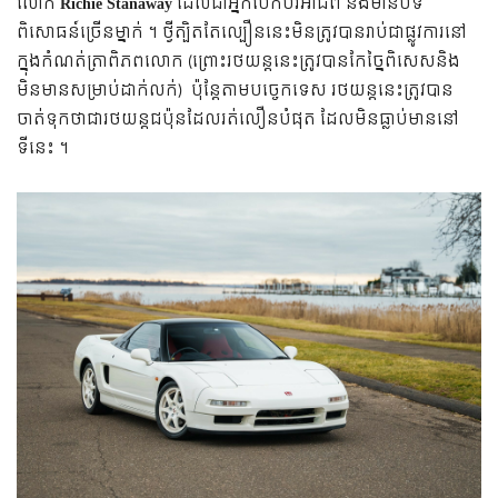
លោក
Richie Stanaway
ដែលជាអ្នកបើកបរអាជីព និងមានបទ
ពិសោធន៍ច្រើនម្នាក់ ។
ថ្វីត្បិតតែល្បឿននេះមិនត្រូវបានរាប់ជាផ្លូវការនៅ
ក្នុងកំណត់ត្រាពិភពលោក (ព្រោះរថយន្តនេះត្រូវបានកែច្នៃពិសេសនិង
មិនមានសម្រាប់ដាក់លក់) ប៉ុន្តែតាមបច្ចេកទេស រថយន្តនេះត្រូវបាន
ចាត់ទុកថាជារថយន្តជប៉ុនដែលរត់លឿនបំផុត ដែលមិនធ្លាប់មាននៅ
ទីនេះ ។