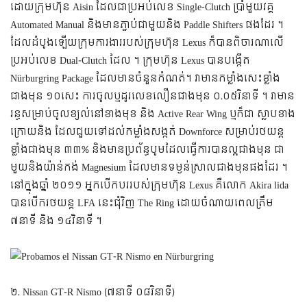
ដោយក្រុមហ៊ុន Aisin ដែលជាប្រអប់លេខ Single-Clutch ប្រាំមួយវគ្គ
Automated Manual និងមានភ្ជាប់ជាមួយនិង Paddle Shifters ផងដែរ ។
ដែលដំបូងឡើយក្រុមការងាររបស់ក្រុមហ៊ុន Lexus ក៏បានពិចារណាលើ
ប្រអប់លេខ Dual-Clutch ដែល ។
ក្រុមហ៊ុន Lexus បានបង្កើត
Nürburgring Package ដែលមានចំនួនកំណត់។ វាមានកម្លាំងសេះខ្លាំង
ជាងមុន ១០សេះ ការចូលឬដូរលេខលឿនជាងមុន ០.០៥វិនាទី ។ វាមាន
រន្ធសម្រាប់ចូលខ្យល់នៅខាងមុខ និង Active Rear Wing ឬក៏ជា ស្លាបខាង
ក្រោយនិង ដែលជួយទៅដល់កម្លាំងសង្កត់ Downforce សម្រាប់រថយន្ត
ខ្លាំងជាងមុន ៣៣% និងមានប្រព័ន្ធបូមដែលធ្វើការបានល្អជាងមុន ជា
មួយនិងយ៉ាន់កង់ Magnesium ដែលមានទម្ងន់ស្រាលជាងមុនផងដែរ ។
នៅក្នុងឆ្នាំ ២០១១ អ្នកបើកបររបស់ក្រុមហ៊ុន Lexus គឺលោក Akira lida
បានបើករថយន្ត LFA នេះជុំវិញ The Ring ដោយចំណាយពេលត្រឹម
៧នាទី និង ១៤វិនាទី ។
២. Nissan GT-R Nismo (៧នាទី ០៨វិនាទី)