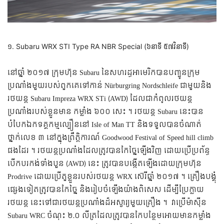
១. Subaru WRX STI Type RA NBR Special (៦នាទី ៥៧វិនាទី)
នៅឆ្នាំ ២០១៧ ក្រុមហ៊ុន Subaru នៃសហរដ្ធអាមេរិកបានបញ្ជូនក្រុម
ប្រណាំងមួយរបស់ពួកគេទៅកាន់ Nürburgring Nordschleife ជាមួយនិង
រថយន្ត Subaru Impreza WRX STi (AWD) ដែលជាកំពូលរថយន្ត
ប្រណាំងរបស់ខ្លួនមាន កម្លាំង ៦០០ សេះ ។ រថយន្ត Subaru នេះបាន
បំបែកឯកទគ្គកម្មល្បឿននៅ Isle of Man TT និងទទួលបានចំណាត់
ថ្នាក់លេខ ៣ នៅក្នុងព្រឹត្តិការណ៍ Goodwood Festival of Speed hill climb
ផងដែរ ។
រថយន្តប្រណាំងដែលត្រូវបានកែច្នៃឡើងវិញ ដោយប្រើប្រព័ន្ធ
បើកបរកង់ទាំងបួន (AWD) នេះ ត្រូវបានបង្កើតឡើងដោយក្រុមហ៊ុន
Prodrive ដោយប្រើតួខ្លួនរបស់រថយន្ត WRX ស៊េរីឆ្នាំ ២០១៧ ។ គ្រឿងបង្គុំ
ផ្សេងទៀតត្រូវបានកែច្នៃ និងរៀបចំឡើងយ៉ាងពិសេស ដើម្បីប្រែក្លាយ
រថយន្ត នេះទៅជារថយន្តប្រណាំងដ៏អស្ចារ្យមួយគ្រឿង ។ វាប្រើម៉ាស៊ីន
Subaru WRC ចំណុះ ២.០ លីត្រដែលត្រូវបានកែបន្ថែមអោយមានកម្លាំង