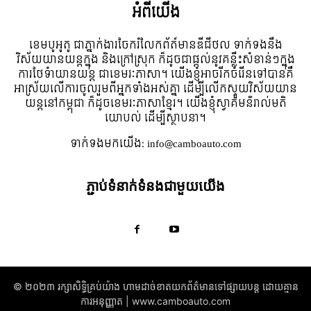
អំពី​យើង
ខេមបូអូតូ ជាភ្នាក់ងារចែករំលែកព័ត៍មានឌីជីថល ទាក់ទងនឹង
វិស័យយានយន្តក្នុង និងក្រៅស្រុក ក៏ដូចជាផ្តល់នូវគន្លឹះសំខាន់ៗក្នុង
ការថែទំាយានយន្ត ជាខេមរៈភាសា។ យើងខ្ញុំអាចរីកចំរើនទៅបានគឺ
អាស្រ័យលើការចូលរួមពីអ្នកទាំងអស់គ្នា ដើម្បីលើកស្ទួយវិស័យយាន
យន្តនៅកម្ពុជា ក៏ដូចខេមរៈភាសាខ្មែរ។ យើងខ្ញុំស្វាគមន៌រាល់មតិ
យោបល់ ដើម្បីស្ថាបនា។
ទាក់ទង​មក​យើង:
info@camboauto.com
ភ្ជាប់ទំនាក់ទំនងជាមួយយើង
© ២០២៣ រក្សាសិទ្ធិគ្រប់យ៉ាង​ ហាមដាច់ខាតយកព័ត៌មានទៅផ្សាយបន្ត ដោយគ្មាន
ការអនុញ្ញាត | www.camboauto.com