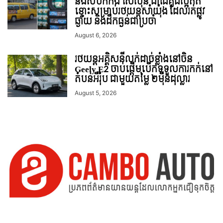
និងសំបកកង់ សៃលុន ជាដៃគូដ៏ល្អឥត
ខ្ចោះសម្រាប់រថយន្តសាំយ៉ុង ដែលរត់ផ្លូវ
ឆ្ងាយ និងដឹកធ្ងន់ជាប្រចាំ
August 6, 2026
រថយន្ដអគ្គិសនីលក់ដាច់ខ្លាំងនៅចិន
Geely E2 ចាប់ផ្តើមបើកទទួលការកក់នៅ
តំបន់អឺរ៉ុប ជាមួយតម្លៃ ២ម៉ឺនដុល្លារ
August 5, 2026