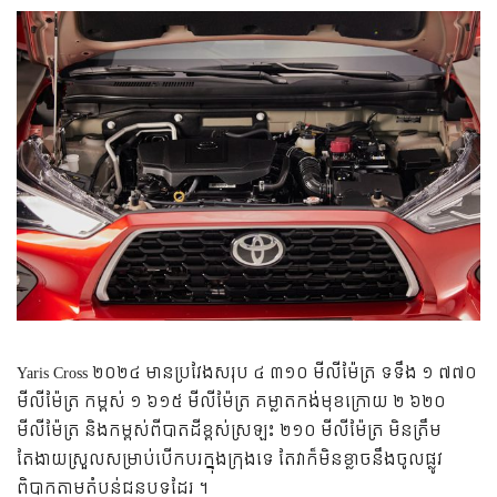
Yaris Cross ២០២៤ មានប្រវែងសរុប ៤ ៣១០ មីលីម៉ែត្រ ទទឹង ១ ៧៧០
មីលីម៉ែត្រ កម្ពស់ ១ ៦១៥ មីលីម៉ែត្រ គម្លាតកង់មុខក្រោយ ២ ៦២០
មីលីម៉ែត្រ និងកម្ពស់ពីបាតដីខ្ពស់ស្រឡះ ២១០ មីលីម៉ែត្រ មិនត្រឹម
តែងាយស្រួលសម្រាប់បើកបរក្នុងក្រុងទេ តែវាក៏មិនខ្លាចនឹងចូលផ្លូវ
ពិបាកតាមតំបន់ជនបទដែរ ។