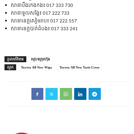
សាខាបឹងកេងកង៖ 017 333 730
សាខាទួលសង្កែ៖ 017 222 733
សាខាខេត្តសៀមរាប៖ 017 222 557
សាខាខេត្តបាត់ដំបង៖ 017 333 241
ប្រភព​ព័ត៌មាន
អត្ថបទក្រុមហ៊ុន
ស្លាក
Toyota All New Wigo
Toyota All New Yaris Cross