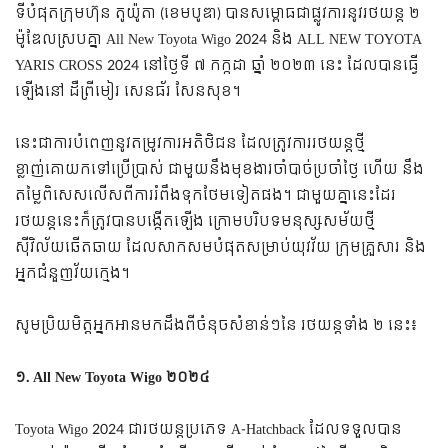
ទីបំផុតក្រុមហ៊ុន តូយ៉ូតា (ខេមបូឌា) បានសម្ពោធជាផ្លូវការនូវរថយន្ត ២
ម៉ូឌែលស្របគ្នា All New Toyota Wigo 2024 និង ALL NEW TOYOTA
YARIS CROSS 2024 នៅថ្ងៃទី ៧ កក្កដា ឆ្នាំ ២០២៣ នេះ ដែលបានធ្វើ
ឡើងនៅ ដឺព្រីមៀរ សេនធ័រ សែនសុខ។
នេះជាការបំពេញនូវតម្រូវការអតិថិជន ដែលត្រូវការរថយន្តថ្មី
ខ្លាញ់គោយកទៅប្រើប្រាស់ ជាមួយនឹងមុខងារចាំបាច់ប្រចាំថ្ងៃ ហើយ នឹង
តម្លៃពិសេសលើសពីការរំពឹងទុកថែមទៀតផង។ ជាមួយគ្នានេះដែរ
រថយន្តនេះក៏ត្រូវបានបង្កើតឡើង ក្រោមបរិបទមនុស្សសម័យថ្មី
ស៊ីវិល័យឆើតឆាយ ដែលសាកសមបំផុតសម្រាប់យុវវ័យ ក្រុមគ្រួសារ និង
អ្នកជំនួញវ័យក្មេង។
សូមប្រិយមិត្តអ្នកអានមកដឹងពីចំនុចសំខាន់ៗនៃ រថយន្តទាំង ២ នេះ៖
១. All New Toyota Wigo ២០២៤
Toyota Wigo 2024 ជារថយន្តប្រភេទ A-Hatchback ដែលទទួលបាន