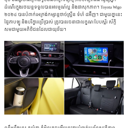
ដំណើរក្នុងរថយន្តទទួលបានអារម្មណ៍ល្អ និងផាសុកភាព។ Toyota Wigo
២០២៤ បានបំពាក់អេក្រង់កម្សាន្តថាច់ស្គ្រីន ទំហំ ៨អ៊ីញ។ ជាមួយគ្នានេះ
ផ្ទៃតាបឡូ និងបរិក្ខារប្រើប្រាស់ ត្រូវបានរចនាជាលក្ខណៈបែបស្ព័រ ស័ក្តិ
សមជាមួយអតិថិជនដែលជាយុវវ័យ។