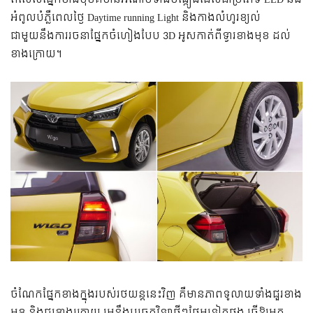
អំពូលបំភ្លឺពេលថ្ងៃ Daytime running Light និងកាងលំហូរខ្យល់
ជាមួយនឹងការរចនាផ្នែកចំហៀងបែប 3D អូសកាត់ពីទ្វារខាងមុខ ដល់
ខាងក្រោយ។
ចំណែកផ្នែកខាងក្នុងរបស់រថយន្តនេះវិញ គឺមានភាពទូលាយទាំងជួរខាង
មុខ និងជួរខាងក្រោយ រួមនឹងបច្ចេកវិទ្យាថ្មីៗថែមទៀតផង ធ្វើឱ្យអ្នក