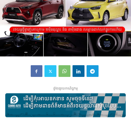
ផ្ទាំងផ្សាយពាណិជ្ជកម្ម