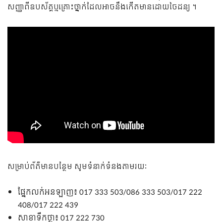
សញ្ញាពីឧបស័គ្គឬគ្រោះថ្នាក់ដែលអាចនឹងកើតមានដោយចៃដន្យ ។
សម្រាប់ព័ត៌មានបន្ថែម សូមទំនាក់ទំនងតាមរយៈ
ផ្នែកលក់អនឡាញ៖ 017 333 503/086 333 503/017 222
408/017 222 439
សាខាទឹកថ្លា៖ 017 222 730