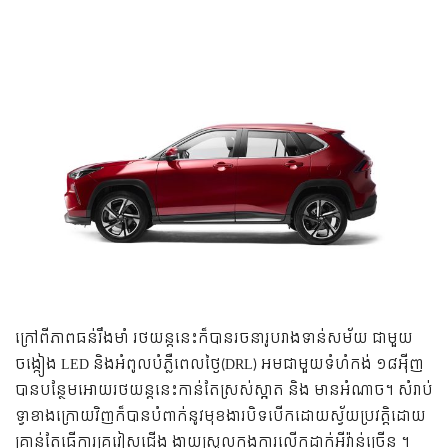
ក្រៅពីភាពធន់រឹងមាំ រថយន្តនេះក៏បានរចនារូបរាងទាន់សម័យ ជាមួយ
ចង្កៀង LED និងអំពូលបំភ្លឺពេលថ្ងៃ(DRL) អមជាមួយទំហំកង់ ១៨អុីញ
បានបន្ថែមអោយរថយន្តនេះកាន់តែស្រស់ស្អាត និង មានអំណាច។ សំរាប់
ទ្វាខាងក្រោយវិញក៏បានបំពាក់នូវមុខងារបិទបើកដោយស្វ័យប្រវត្តិដោយ
គ្រាន់តែធ្វើការគ្រវៀសជើង ងាយស្រួលក្នុងការលើកដាក់អីវ៉ាន់ច្រើន ។