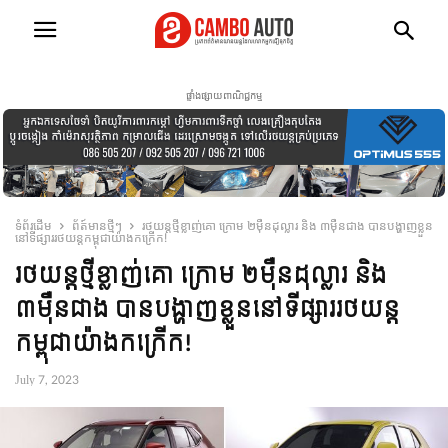
ផ្ទាំងផ្សាយពាណិជ្ជកម្ម
ទំព័រដើម
ព័ត៍មានថ្មីៗ
រថយន្តថ្មីខ្លាញ់គោ ក្រោម ២ម៉ឺនដុល្លារ និង ៣ម៉ឺនជាង បានបង្ហាញខ្លួន
នៅទីផ្សាររថយន្តកម្ពុជាយ៉ាងកក្រើក!
រថយន្តថ្មីខ្លាញ់គោ ក្រោម ២ម៉ឺនដុល្លារ និង
៣ម៉ឺនជាង បានបង្ហាញខ្លួននៅទីផ្សាររថយន្ត
កម្ពុជាយ៉ាងកក្រើក!
July 7, 2023