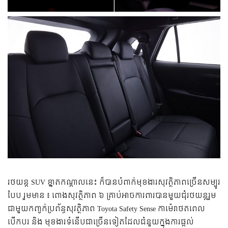
រថយន្ត SUV ខ្នាតកណ្តាលនេះ ក៏បានបំពាក់មុខងារសុវត្ថិភាពច្រើនសម្បូរ
បែប រួមមាន ៖ ពោងសុវត្ថិភាព ៦ គ្រាប់អាចការពារបានមួយជុំរថយន្តរួម
ជាមួយកញ្ចក់ប្រព័ន្ធសុវត្ថិភាព Toyota Safety Sense កាម៉េរាថតពេល
បើកបរ និង មុខងារទំនើបជាច្រើនទៀតដែលជំនួយក្នុងការផ្តល់