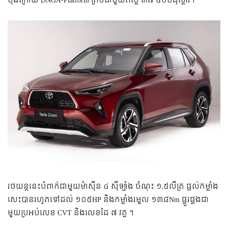
ចុងក្រោយ DNGA-Platform ព្រមជាមួយតម្លៃ ៣៧ ៥០០ដុល្លារ។
រថយន្តនេះបំពាក់ជាមួយម៉ាស៊ីន ៤ ស៊ីឡាំង ចំណុះ ១,៥លីត្រ ផ្តល់កម្លាំង
សេះបានរហូតទៅដល់ ១០៥HP និងកម្លាំងរមួល ១៣៨Nm ផ្គួរផ្គងជា
មួយប្រអប់លេខ CVT និងលេខដៃ ៧ វគ្គ ។