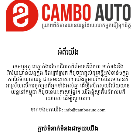
អំពី​យើង
ខេមបូអូតូ ជាភ្នាក់ងារចែករំលែកព័ត៍មានឌីជីថល ទាក់ទងនឹង
វិស័យយានយន្តក្នុង និងក្រៅស្រុក ក៏ដូចជាផ្តល់នូវគន្លឹះសំខាន់ៗក្នុង
ការថែទំាយានយន្ត ជាខេមរៈភាសា។ យើងខ្ញុំអាចរីកចំរើនទៅបានគឺ
អាស្រ័យលើការចូលរួមពីអ្នកទាំងអស់គ្នា ដើម្បីលើកស្ទួយវិស័យយាន
យន្តនៅកម្ពុជា ក៏ដូចខេមរៈភាសាខ្មែរ។ យើងខ្ញុំស្វាគមន៌រាល់មតិ
យោបល់ ដើម្បីស្ថាបនា។
ទាក់ទង​មក​យើង:
info@camboauto.com
ភ្ជាប់ទំនាក់ទំនងជាមួយយើង