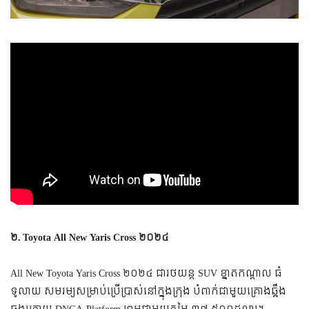
២. Toyota All New Yaris Cross ២០២៤
All New Toyota Yaris Cross ២០២៤ ជារថយន្ត SUV ខ្នាតកណ្តាល ធំ
ទូលាយ សមរម្យសម្រាប់ប្រើប្រាស់នៅក្នុងក្រុង បំពាក់ជាមួយគ្រោងឆ្អឹង