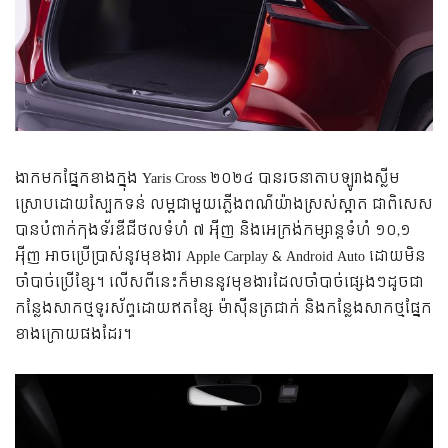
ងាកមកផ្នែកខាងក្នុង
Yaris Cross
២០២៤
បានរចនាតាបឡូរាងស្លីម
ស្រោបដោយស្បែកទន់
លម្អជាមួយភ្លើងពណ៌យ៉ាងស្រស់ស្អាត
ជាពិសេស
បានបំពាក់កុងទ័រឌីជីថលទំហំ
៧
អ៉ីញ
និងអេក្រង់កម្សាន្តទំហំ
១០
,១
អ៉ីញ
អាចប្រើប្រាស់នូវមុខងារ
Apple Carplay & Android Auto
ដោយមិន
ចាំបាច់ប្រើខ្សែ។
លើសពីនេះក៏មាននូវមុខងារដែលចាំបាច់ផ្សេងៗដូចជា
កន្លែងសាកថ្មទូរស័ព្ទដោយឥតខ្សែ ម៉ាស៊ីនត្រជាក់ និងកន្លែងសាកថ្មផ្នែក
ខាងក្រោយផងដែរ។