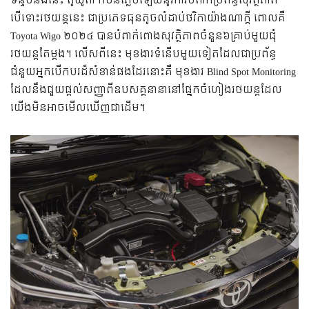
ទន្ទឹមនឹងនេះ តូយ៉ូតា ក៏មិនភ្លេចឡើយនូវការបំពាក់ប្រព័ន្ធសុវត្ថិភាព
បើទោះរថយន្តនេះ ជាប្រភេទធុនតូចលំដាប់ថវិកាយ៉ាងណាក្តី ពោលគឺ
Toyota Wigo ២០២៤ បានបំពាក់ពោងសុវត្ថិភាពចំនួន៦គ្រាប់មួយជុំ
រថយន្តតែម្តង។ លើសពីនេះ មុខងារទំនើបមួយទៀតដែលជាប្រព័ន្ធ
ជំនួយអ្នកបើកបរដ៏សំខាន់ផងដែរនោះគឺ មុខងារ Blind Spot Monitoring
ដែលនឹងជួយផ្តល់សញ្ញាពីឧបសគ្គនានានៅផ្នែកចំហៀងរថយន្តដែល
យើងមិនអាចមើលឃើញជាដើម។