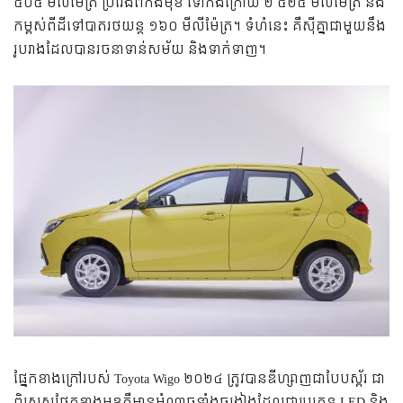
៥០៥ មីលីម៉ែត្រ ប្រវែងពីកង់មុខ ទៅកង់ក្រោយ ២ ៥២៥ មីលីម៉ែត្រ និង
កម្ពស់ពីដីទៅបាតរថយន្ត ១៦០ មីលីម៉ែត្រ។ ទំហំនេះ គឺស៊ីគ្នាជាមួយនឹង
រូបរាងដែលបានរចនាទាន់សម័យ និងទាក់ទាញ។
ផ្នែកខាងក្រៅរបស់ Toyota Wigo ២០២៤ ត្រូវបានឌីហ្សាញជាបែបស្ព័រ ជា
ពិសេសផ្នែកខាងមុខគឺមានអំណាចទាំងចង្កៀងដែលជាប្រភេទ LED និង