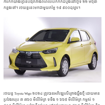
ការកក់យ៉ាងច្រើនបំផុតតាំងពីពេលបើកកក់ដំបូងនៅថ្ងៃទី ២២ មិថុនា
កន្លងទៅ។ រថយន្តនេះមកជាមួយតម្លៃ ១៩ ៩០០ដុល្លារ។
រថយន្ត Toyota Wigo ២០២៤ ត្រូវបានអភិវឌ្ឍលើគ្រោងឆ្អឹងថ្មី ដោយមាន
ប្រវែងសរុប ៣ ៧៦០ មីលីម៉ែត្រ ទទឹង ១ ៦៦៥ មីលីម៉ែត្រ កម្ពស់ ១