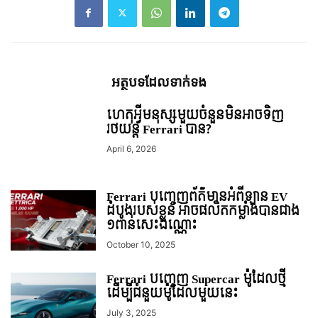
អត្ថបទ​ដែល​ទាក់ទង
ហេតុអ្វីមនុស្សមួយចំនួនមិនអាចទិញ
រថយន្ត Ferrari បាន?
April 6, 2026
Ferrari បញ្ចេញព័ត៌មានអំពីឡាន EV
ដំបូងរបស់ខ្លួន អាចផលិតកម្លាំងបានជាង
១ពាន់សេះឯណ្ណោះ
October 10, 2025
Ferrari បញ្ចេញ Supercar ម៉ូដែលថ្មី
ដើម្បីជំនួយម៉ូដែលមួយនេះ
July 3, 2025