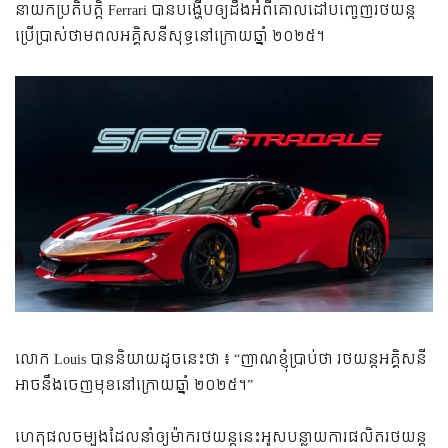
នាយក​ប្រតិបត្តិ​ Ferrari បាន​​បង្ហើប​ឲ្យ​ដឹង​អំពី​គោលដៅ​បញ្ចេញ​រថយន្ត​
ប្រើ​ប្រាស់​ថាមពល​អគ្គិសនី​សុទ្ធ​នៅ​ក្រោយ​ឆ្នាំ ២០២៥។
លោក Louis បាន​និយាយ​ដូច​នេះ​ថា ៖ “ញាណ​ខ្ញុំ​ប្រាប់​ថា​ រថយន្ត​អគ្គិសនី​
អាច​នឹង​ចេញ​មុខ​នៅ​ក្រោយ​ឆ្នាំ ២០២៥។”
ហេតុផល​ចម្បង​ដែល​នាំ​ឲ្យ​ម៉ាក​រថយន្ត​នេះ​​​​អូស​បន្លាយ​ការ​ផលិត​រថយន្ត​