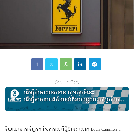
ផ្ទាំងផ្សាយពាណិជ្ជកម្ម
និយាយ​ទៅ​កាន់​អ្នក​កាសែត​កាល​ពី​ថ្មីៗ​នេះ លោក Louis Camilleri ជា​