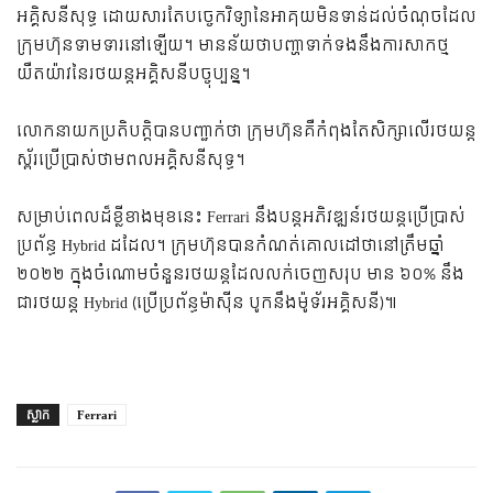
អគ្គិសនី​សុទ្ធ ដោយ​សារ​តែ​បច្ចេកវិទ្យា​នៃ​អាគុយ​មិន​ទាន់​ដល់​ចំណុច​ដែល​
ក្រុមហ៊ុន​ទាមទារ​នៅ​ឡើយ។ មាន​ន័យ​ថា​បញ្ហា​ទាក់ទង​នឹង​ការ​សាក​ថ្ម​
យឺត​យ៉ាវ​នៃ​រថយន្ត​អគ្គិសនី​បច្ចុប្បន្ន។
លោក​នាយក​ប្រតិបត្តិ​បាន​បញ្ជាក់​ថា ក្រុមហ៊ុន​គឺ​កំពុង​តែ​សិក្សា​លើ​រថយន្ត​
ស្ព័រ​ប្រើ​ប្រាស់​ថាមពល​អគ្គិសនី​សុទ្ធ។
សម្រាប់​ពេល​ដ៏​ខ្លី​ខាង​មុខ​នេះ Ferrari នឹង​បន្ត​អភិវឌ្ឍន៍​រថយន្ត​ប្រើ​ប្រាស់​
ប្រព័ន្ធ Hybrid ដដែល។ ក្រុមហ៊ុន​បាន​កំណត់​គោលដៅ​ថា​នៅ​ត្រឹម​ឆ្នាំ
២០២២ ​ក្នុង​ចំណោម​​​ចំនួន​រថយន្ត​ដែល​លក់​ចេញ​​សរុប មាន ៦០% នឹង​
ជា​រថយន្ត​ Hybrid (ប្រើ​ប្រព័ន្ធ​ម៉ាស៊ីន បូក​នឹង​ម៉ូទ័រ​អគ្គិសនី)៕​
ស្លាក
Ferrari