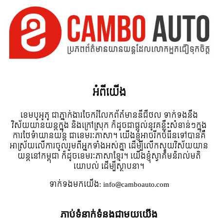
អំពី​យើង
ខេមបូអូតូ ជាភ្នាក់ងារចែករំលែកព័ត៍មានឌីជីថល ទាក់ទងនឹង
វិស័យយានយន្តក្នុង និងក្រៅស្រុក ក៏ដូចជាផ្តល់នូវគន្លឹះសំខាន់ៗក្នុង
ការថែទំាយានយន្ត ជាខេមរៈភាសា។ យើងខ្ញុំអាចរីកចំរើនទៅបានគឺ
អាស្រ័យលើការចូលរួមពីអ្នកទាំងអស់គ្នា ដើម្បីលើកស្ទួយវិស័យយាន
យន្តនៅកម្ពុជា ក៏ដូចខេមរៈភាសាខ្មែរ។ យើងខ្ញុំស្វាគមន៌រាល់មតិ
យោបល់ ដើម្បីស្ថាបនា។
ទាក់ទង​មក​យើង:
info@camboauto.com
ភ្ជាប់ទំនាក់ទំនងជាមួយយើង