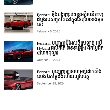
Ferrari នឹងបង្ហាញរថយន្តអគ្គិសនី (EV)
ដំបូងរបស់ពួកគេនៅក្នុងខែតុលាខាងមុខ
នេះ
February 6, 2025
Ferrari បញ្ចេញម៉ូដែលថ្មីស្រឡាង ប្រើ
Hybrid ផលិតតែ ៧៩៩គ្រឿង ឯតម្លៃជិត
៤លានដុល្លារ
October 21, 2024
Ferrari បញ្ចេញឡានសម្រាប់ដាក់តាំង
លេង ឯតម្លៃដឹងហើយហួសចិត្ត
September 25, 2024