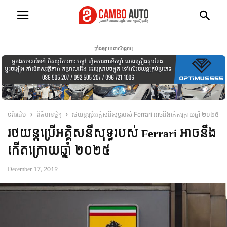
ផ្ទាំងផ្សាយពាណិជ្ជកម្ម
ទំព័រដើម
ព័ត៍មានថ្មីៗ
រថយន្តប្រើអគ្គិសនីសុទ្ធរបស់ Ferrari អាចនឹងកើតក្រោយឆ្នាំ ២០២៥
រថយន្តប្រើអគ្គិសនីសុទ្ធរបស់ Ferrari អាចនឹង
កើតក្រោយឆ្នាំ ២០២៥
December 17, 2019