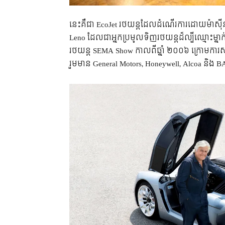
នេះគឺជា EcoJet រថយន្តដែលដំណើរការដោយម៉ាស៊ីនឧ
Leno ដែលជាអ្នកប្រមូលទិញរថយន្តដ៏ល្បីឈ្មោះម្នាក់
រថយន្ត SEMA Show កាលពីឆ្នាំ ២០០៦ ក្រោមការ
រួមមាន General Motors, Honeywell, Alcoa និង B