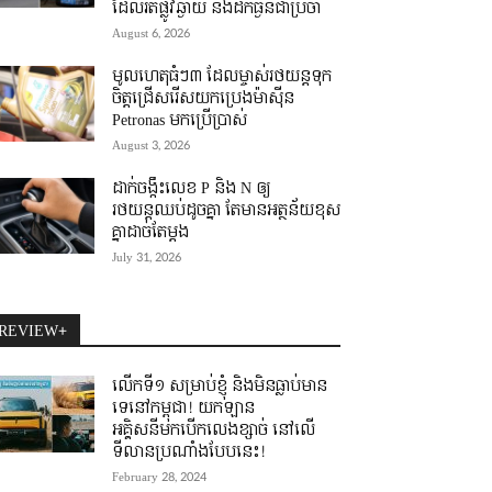
ដែលរត់ផ្លូវឆ្ងាយ និងដឹកធ្ងន់ជាប្រចាំ
August 6, 2026
មូលហេតុធំៗ៣ ដែលម្ចាស់រថយន្តទុក
ចិត្តជ្រើសរើសយកប្រេងម៉ាស៊ីន
Petronas មកប្រើប្រាស់
August 3, 2026
ដាក់ចង្កឹះលេខ P និង N ឲ្យ
រថយន្តឈប់ដូចគ្នា តែមានអត្ថន័យខុស
គ្នាដាច់តែម្តង
July 31, 2026
REVIEW+
លើកទី១ សម្រាប់ខ្ញុំ និងមិនធ្លាប់មាន
ទេនៅកម្ពុជា! យកឡាន
អគ្គិសនីមកបើកលេងខ្សាច់ នៅលើ
ទីលានប្រណាំងបែបនេះ!
February 28, 2024