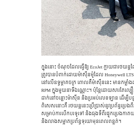
ក្នុងនោះ ចំណុចដែលធ្វើឱ្យ EcoJet ក្លាយជារថយន្តដ
ត្រូវបានបំពាក់ដោយម៉ាស៊ីនម៉ូដែល Honeywell L
នៅលើឧទ្ធម្ភាគចក្រ ពោលគឺម៉ាស៊ីននេះ មានកម្ល
RPM ក្នុងមួយនាទីឯណ្ណោះ។ ប៉ុន្តែដោយសារតែល្បឿ
ដាក់នៅចន្លោះម៉ាស៊ីន និងប្រអប់លេខឡាន ដើម្បី
ពិសេសនោះគឺ រថយន្តនេះប្រើប្រាស់នូវប្រព័ន្ធប្រេង
សម្រាប់ការបើកបរទូទៅ និងធុងទីពីរផ្ទុកប្រេងកាតយ
និងលាងសម្អាតប្រព័ន្ធទុយោមុនពេលពន្លត់។