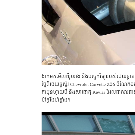
ងាកមកមើលពីរូបរាង និងបច្ចេកវិទ្យារបស់រថយន្តន
ច្នៃពីរថយន្តស្ព័រ Chevrolet Corvette Z06 ចំណែក
កាបូនហ្វាយបឺ និងសារធាតុ Kevlar ដែលជាសារធាតុផ្
ប៉ុន្តែរឹងមាំខ្លាំង។