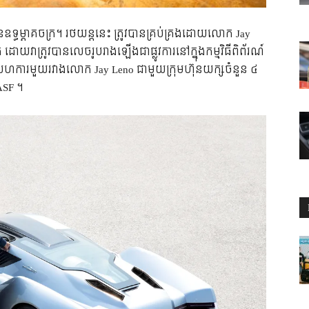
ទ្ធម្ភាគចក្រ។ រថយន្តនេះ ត្រូវបានគ្រប់គ្រងដោយលោក Jay
 ដោយវាត្រូវបានលេចរូបរាងឡើងជាផ្លូវការនៅក្នុងកម្មវិធីពិព័រណ៍
សហការមួយរវាងលោក Jay Leno ជាមួយក្រុមហ៊ុនយក្សចំនួន ៤
ASF ។