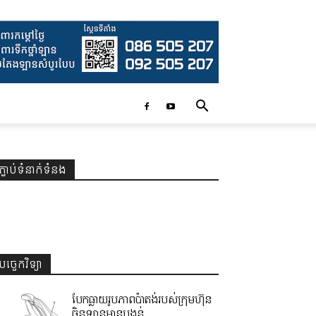
ភ្ជាប់ទំនាក់ទំនង
បច្ចេកវិទ្យា
បែកធ្លាយរូបភាពប៉ាតង់របស់ក្រុមហ៊ុន
ចិនឡានមានបង្គន់