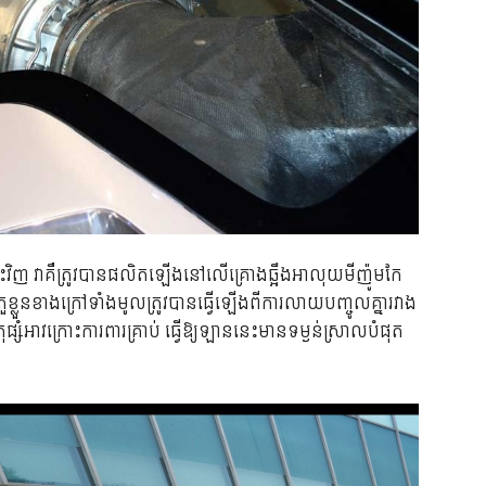
េះវិញ វាគឺត្រូវបានផលិតឡើងនៅលើគ្រោងឆ្អឹងអាលុយមីញ៉ូមកែ
ឯតួខ្លួនខាងក្រៅទាំងមូលត្រូវបានធ្វើឡើងពីការលាយបញ្ចូលគ្នារវាង
សំអាវក្រោះការពារគ្រាប់ ធ្វើឱ្យឡាននេះមានទម្ងន់ស្រាលបំផុត