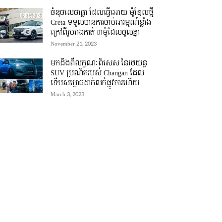
ចំនុចលេចធ្លោ ដែលធ្វើអោយ ម៉ូឌែលថ្មី
Creta ទទួលបានការចាប់អារម្មណ៍ខ្លាំង
ក្រៅពីរូបរាងកាត់ ៣ម៉ូដែលចូលគ្នា
November 21, 2023
មកដឹងពីលក្ខណៈពិសេស នៃរថយន្ត
SUV ប្រណិតរបស់ Changan ដែល
ទើបសម្ភោធដាក់លក់ផ្លូវការហើយ
March 3, 2023