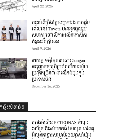
April 22, 2026
បន្ទាប់ពីប្រឹងប្រែងម្នាក់ឯង ៣០ឆ្នាំ! ​
ពេលនេះ Toyota មានអ្នកចូលរួម
សហការទៅលើការផលិតកោសិកា
ឥន្ធន:អ៊ីដ្រូសែន
April 9, 2026
រថយន្ត ១ម៉ូឌែលរបស់ Changan
អនុញ្ញាតឲ្យប្រើប្រព័ន្ធបើកបរស្វ័យ
ប្រវត្តិកម្រិត៣ ជាលើកដំបូងក្នុង
ប្រទេសចិន
December 16, 2025
គន្លឹះសំខាន់ៗ
ប្រេងម៉ាស៊ីន PETRONAS ចំណុះ
៦លីត្រ និងសំបកកង់ សៃលុន ជាដៃគូ
ដ៏ល្អឥតខ្ចោះសម្រាប់រថយន្តសាំយ៉ុង