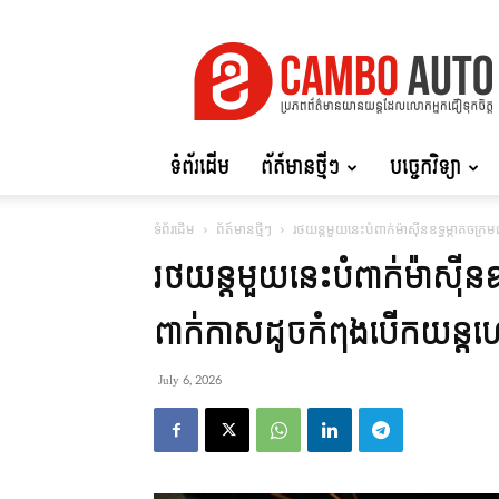
Cambo
Auto
ទំព័រដើម
ព័ត៍មានថ្មីៗ
បច្ចេកវិទ្យា
ទំព័រដើម
ព័ត៍មានថ្មីៗ
រថយន្តមួយនេះបំពាក់ម៉ាស៊ីនឧទ្ធម្ភាគចក្
រថយន្តមួយនេះបំពាក់ម៉ាស៊ីនឧ
ពាក់កាសដូចកំពុងបើកយន្តហោ
July 6, 2026