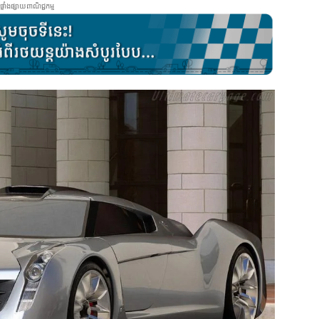
ផ្ទាំងផ្សាយពាណិជ្ជកម្ម