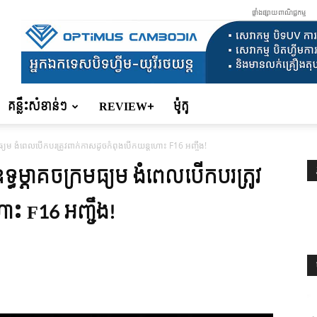
ផ្ទាំងផ្សាយពាណិជ្ជកម្ម
គន្លឹះសំខាន់ៗ
REVIEW+
ម៉ូតូ
រមធ្យម ងំពេលបើកបរត្រូវពាក់កាសដូចកំពុងបើកយន្តហោះ F16 អញ្ចឹង!
ទ្ធម្ភាគចក្រមធ្យម ងំពេលបើកបរត្រូវ
ះ F16 អញ្ចឹង!