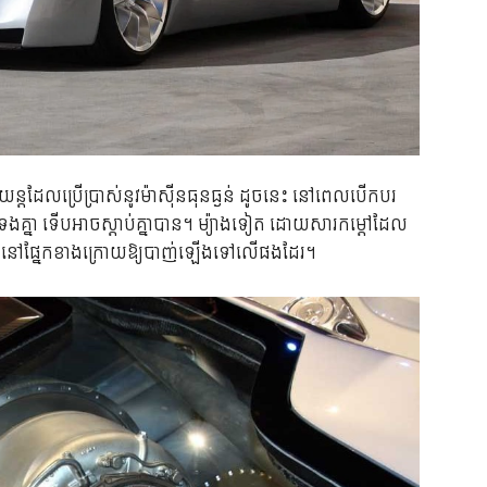
តដែលប្រើប្រាស់នូវម៉ាស៊ីនធុនធ្ងន់ ដូចនេះ នៅពេលបើកបរ
ក់ទងគ្នា ទើបអាចស្តាប់គ្នាបាន។ ម្យ៉ាងទៀត ដោយសារកម្ដៅដែល
ផ្សែងនៅផ្នែកខាងក្រោយឱ្យបាញ់ឡើងទៅលើផងដែរ។