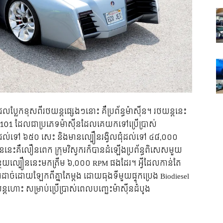
ែលប្លែកខុសពីរថយន្តផ្សេងៗនោះ គឺប្រព័ន្ធម៉ាស៊ីន។ រថយន្តនេះ
TS101 ដែលជាប្រភេទម៉ាស៊ីនដែលគេយកទៅប្រើប្រាស់
ាំងដល់ទៅ ៦៥០ សេះ និងមានល្បឿនរង្វិលជុំដល់ទៅ ៤៨,០០០
ននេះគឺលឿនពេក ក្រុមវិស្វករក៏បានដំឡើងប្រព័ន្ធពិសេសមួយ
បន្ថយល្បឿននេះមកត្រឹម ៦,០០០ RPM ផងដែរ។ អ្វីដែលកាន់តែ
ពីរដាច់ដោយឡែកពីគ្នាតែម្តង ដោយធុងទីមួយផ្ទុកប្រេង Biodiesel
ន្តហោះ សម្រាប់ប្រើប្រាស់ពេលបញ្ឆេះម៉ាស៊ីនដំបូង