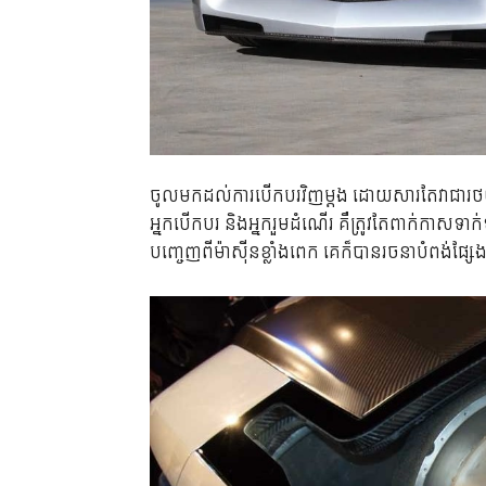
ចូលមកដល់ការបើកបរវិញម្តង ដោយសារតែវាជារថយន្
អ្នកបើកបរ និងអ្នករួមដំណើរ គឺត្រូវតែពាក់កាសទា
បញ្ចេញពីម៉ាស៊ីនខ្លាំងពេក គេក៏បានរចនាបំពង់