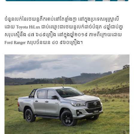
ចំនួនលក់នៃរថយន្តភីកអាប់នៅតែខ្លាំងក្លា នៅក្នុងប្រទេសអូស្ត្រាលី
ដោយ Toyota HiLux ជាប់ឈ្មោះជារថយន្តលក់ដាច់បំផុត ៤ឆ្នាំជាប់គ្នា
សរុបស្មើនឹង ៤៧ ៦៤៩គ្រឿង នៅក្នុងឆ្នាំ២០១៩ តាមពីក្រោយដោយ
Ford Ranger សរុបចំនយន ៤០ ៩៦០គ្រឿង។