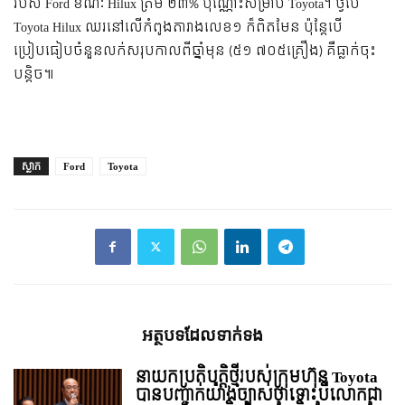
របស់ Ford ខណៈ Hilux ត្រឹម ២៣% ប៉ុណ្ណោះសម្រាប់ Toyota។ ថ្វីបើ
Toyota Hilux ឈរនៅលើកំពូងតារាងលេខ១ ក៏ពិតមែន ប៉ុន្តែបើ
ប្រៀបធៀបចំនួនលក់សរុបកាលពីឆ្នាំមុន (៥១ ៧០៥គ្រឿង) គឺធ្លាក់ចុះ
បន្តិច៕
ស្លាក
Ford
Toyota
អត្ថបទ​ដែល​ទាក់ទង
នាយកប្រតិបត្តិថ្មីរបស់ក្រុមហ៊ុន Toyota
បានបញ្ជាក់យ៉ាងច្បាស់ថាទោះបីលោកជា