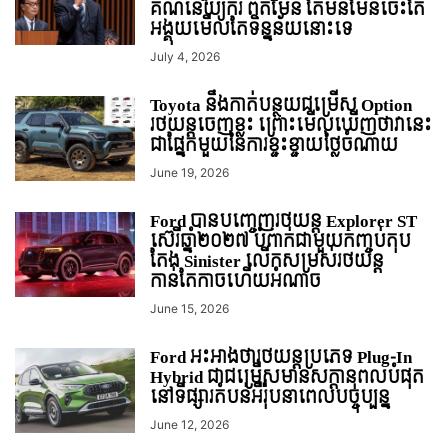
គណនេយ្យករ ពិតមែន តែមិនមែនចេះតែ
អង្គុយមើលតែទិន្នន័យនោះទេ
July 4, 2026
Toyota នឹងកាត់បន្ថយជម្រើស Option
រថយន្ដចេញខ្លះ ព្រោះមើលឃើញថាវានេះ
ជាផ្នែកមួយនៃការខ្ជះខ្ជាយថ្លៃចំណាយ
June 19, 2026
Ford បានបញ្ចេញរថយន្ដ Explorer ST
ស៊េរីឆ្នាំ២០២៧ បំពាក់ជាមួយកញ្ចប់តុប
តែង Sinister លើកសម្រស់រថយន្ដ
កាន់តែកាចហើយអំណាច
June 15, 2026
Ford អះអាងថារថយន្តប្រភេទ Plug-In
Hybrid ជាជម្រើសមានសក្តានុពលបំផុត
នៅទីផ្សារតំបន់អឺរ៉ុបនាពេលបច្ចុប្បន្ន
June 12, 2026