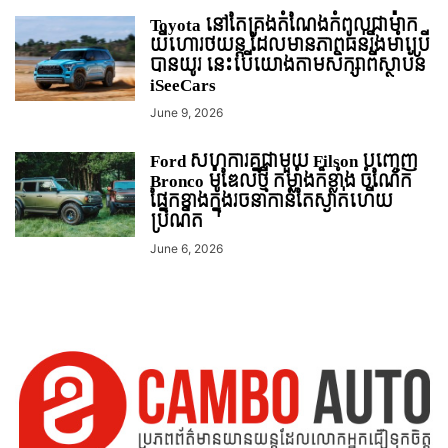
Toyota នៅតែគ្រងតំណែងកំពូលជាម៉ាក
យីហោរថយន្ដ ដែលមានភាពធន់រឹងមាំប្រើ
បានយូរ នេះបើយោងតាមសិក្សាពីស្ថាប័ន
iSeeCars
June 9, 2026
Ford សហការគ្នជាមួយ Filson បញ្ចេញ
Bronco ម៉ូឌែលថ្មី កម្លាំងក៏ខ្លាំង ចំណែក
ផ្នែកខាងក្នុងរចនាកាន់តែស្ងាត់ហើយ
ប្រណីត
June 6, 2026