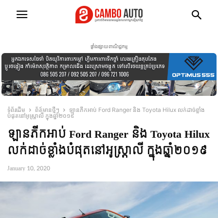
ផ្ទាំងផ្សាយពាណិជ្ជកម្ម
ទំព័រដើម
ព័ត៍មានថ្មីៗ
ឡានភីកអាប់ Ford Ranger និង Toyota Hilux លក់ដាច់ខ្លាំង
បំផុតនៅអូស្ត្រាលី ក្នុងឆ្នាំ២០១៩
ឡានភីកអាប់ Ford Ranger និង Toyota Hilux
លក់ដាច់ខ្លាំងបំផុតនៅអូស្ត្រាលី ក្នុងឆ្នាំ២០១៩
January 10, 2020