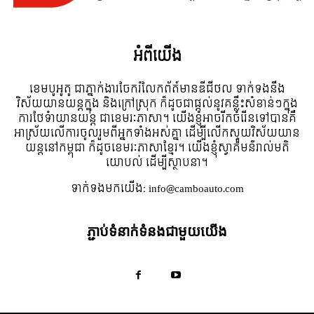
អំពី​យើង
ខេមបូអូតូ ជាភ្នាក់ងារចែករំលែកព័ត៍មានឌីជីថល ទាក់ទងនឹង
វិស័យយានយន្តក្នុង និងក្រៅស្រុក ក៏ដូចជាផ្តល់នូវគន្លឹះសំខាន់ៗក្នុង
ការថែទំាយានយន្ត ជាខេមរៈភាសា។ យើងខ្ញុំអាចរីកចំរើនទៅបានគឺ
អាស្រ័យលើការចូលរួមពីអ្នកទាំងអស់គ្នា ដើម្បីលើកស្ទួយវិស័យយាន
យន្តនៅកម្ពុជា ក៏ដូចខេមរៈភាសាខ្មែរ។ យើងខ្ញុំស្វាគមន៌រាល់មតិ
យោបល់ ដើម្បីស្ថាបនា។
ទាក់ទង​មក​យើង:
info@camboauto.com
ភ្ជាប់ទំនាក់ទំនងជាមួយយើង