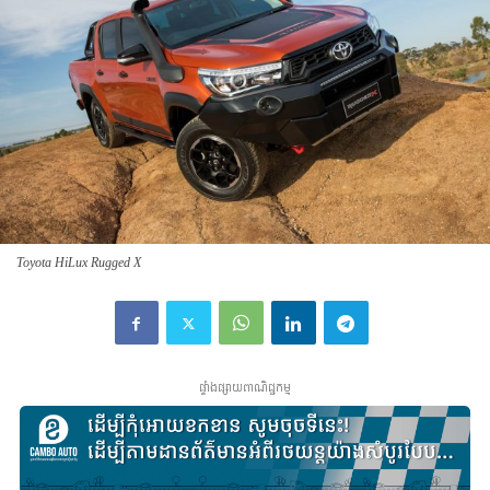
Toyota HiLux Rugged X
ផ្ទាំងផ្សាយពាណិជ្ជកម្ម