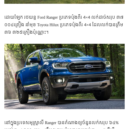
ដោយឡែក រថយន្ត Ford Ranger ប្រភេទប៉ុងពីរ 4×4 លក់ដាច់សរុប ៣៧
០០៤គ្រឿង នាំមុខ Toyota Hilux ប្រភេទប៉ុងពីរ 4×4 ដែលលក់បានត្រឹម
៣៦ ៣២៥គ្រឿងប៉ុណ្ណោះ។
នៅក្នុងប្រទេសអូស្ត្រាលី Ranger បានតំណាងឲ្យចំនួនលក់សរុប ៦៤%