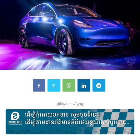
ផ្ទាំងផ្សាយពាណិជ្ជកម្ម