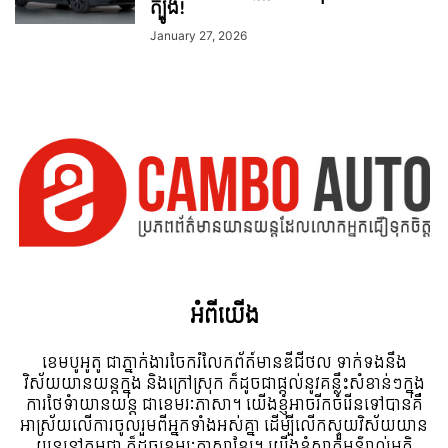
ត្បូង!
January 27, 2026
អំពី​យើង
ខេមបូអូតូ ជាភ្នាក់ងារចែករំលែកព័ត៍មានឌីជីថល ទាក់ទងនឹង
វិស័យយានយន្តក្នុង និងក្រៅស្រុក ក៏ដូចជាផ្តល់នូវគន្លឹះសំខាន់ៗក្នុង
ការថែទំាយានយន្ត ជាខេមរៈភាសា។ យើងខ្ញុំអាចរីកចំរើនទៅបានគឺ
អាស្រ័យលើការចូលរួមពីអ្នកទាំងអស់គ្នា ដើម្បីលើកស្ទួយវិស័យយាន
យន្តនៅកម្ពុជា ក៏ដូចខេមរៈភាសាខ្មែរ។ យើងខ្ញុំស្វាគមន៌រាល់មតិ