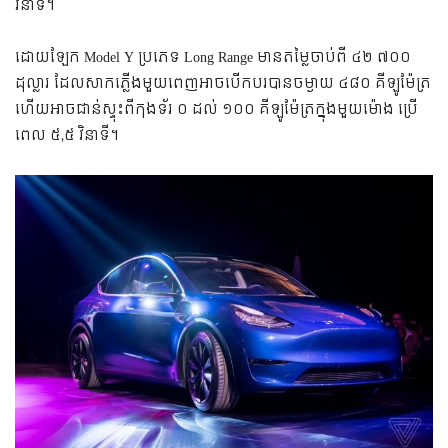
វិនាទី។
ដោយឡែក Model Y ប្រភេទ Long Range មាន​តម្លៃ​ចាប់​ពី ៤២ ៧០០
ដុល្លារ ដែល​សាក​ភ្លើង​មួយ​ពេញ​អាច​បើកបរ​បាន​ចម្ងាយ ៤៨០ គីឡូម៉ែត្រ
ហើយ​អាច​ជាន់​ស្ទុះ​ពី​កុងទ័រ ០ ដល់ ១០០ គីឡូម៉ែត្រ​ក្នុង​មួយ​ម៉ោង ប្រើ​
ពេល ៥,៥ វិនាទី។