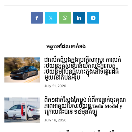
អត្ថបទ​ដែល​ទាក់ទង
ជាលើកដំបូងក្នុងប្រវត្តិសាស្ត្រ! ការលក់
រថយន្តអគ្គិសនីបានយកឈ្នះការលក់
រថយន្តម៉ាសុីនចំហេះក្នុងនៅទីផ្សារដ៏ធំ
មួយនៅតំបន់អឺរ៉ុប
July 21, 2026
ពិតៗជាក់ស្តែងតែម្តង អំពីការធ្លាក់ចុះគុណ
ភាពអាគុយរបស់រថយន្ត Tesla Model y
ក្រោយជិះបាន ១៤ម៉ឺនគីឡូ
July 16, 2026