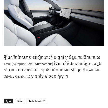
អ្វី​ដែល​រឹត​តែ​សំខាន់​ទៅ​ទៀត​នោះ​គឺ បច្ចេកវិទ្យា​ជំនួយ​ការ​បើកបរ​របស់
Tesla (Autopilot Semi-Autonomous) ដែល​អតិថិជន​អាច​បន្ថែម​បាន​ក្នុង​
តម្លៃ ៣ ០០០ ដុល្លារ ខណៈ​មុខងារ​បើកបរ​ដោយ​ស្វ័យប្រវត្តិ (Full Self-
Driving Capability) មាន​តម្លៃ ៥ ០០០ ដុល្លារ៕
ស្លាក
Tesla
Tesla Model Y