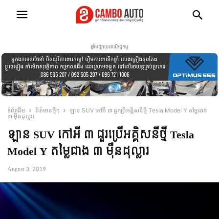
ផ្ទាំងផ្សាយពាណិជ្ជកម្ម
ទំព័រដើម
ព័ត៍មានថ្មីៗ
ឡាន SUV កៅអី ៣ ជួរប្រើអគ្គិសនីថ្មី Tesla Model Y តម្លៃជាង
៣ ម៉ឺនដុល្លារ
ឡាន SUV កៅអី ៣ ជួរប្រើអគ្គិសនីថ្មី Tesla
Model Y តម្លៃជាង ៣ ម៉ឺនដុល្លារ
August 3, 2019