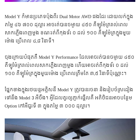
Model Y ក៏​មាន​ប្រភេទ​ប៉ុង​ពីរ Dual Motor AWD ផង​ដែរ ដោយ​លក់​ក្នុង​
តម្លៃ ៤៦ ៧០០ ដុល្លារ អាច​រត់​បាន​ចម្ងាយ ៤៥០ គីឡូម៉ែត្រ​រាល់​ពេល​
សាកភ្លើង​ពេញ​ម្តង ខណៈ​រត់​ពី​កុងទ័រ ០ ដល់ ១០០ គីឡូម៉ែត្រ​ក្នុង​មួយ​
ម៉ោង ប្រើ​ពេល ៤,៨ វិនាទី។
ចុងក្រោយបំផុត​គឺ Model Y Performance ដែល​អាច​រត់​បាន​ចម្ងាយ ៤៥០
គីឡូម៉ែត្រ​រាល់​ពេល​សាក​ភ្លើង​ពេញ​ម្តង ហើយ​អាច​រត់​ពី​កុងទ័រ ០ ដល់
១០០ គីឡូម៉ែត្រ​ក្នុង​មួយ​ម៉ោង ប្រើ​ពេល​ត្រឹមតែ ៣,៥ វិនាទី​ប៉ុណ្ណោះ។
​ផ្នែក​ខាង​ក្នុងរថយន្ត​អគ្គិសនី Model Y ត្រូវ​បាន​រចនា និង​រៀបចំ​ស្រដៀង​
ទៅ​នឹង Model 3 អីចឹង។ អ្វី​ដែល​គួរ​ឲ្យ​ភ្ញាក់ផ្អើល​គឺ អតិថិជន​អាច​បន្ថែម
Option កៅអី​ជួរ​ទី ៣ ក្នុង​តម្លៃ ៣ ០០០ ដុល្លារ។