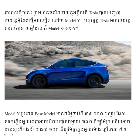
នាពេលថ្មីៗនេះ ក្រុមហ៊ុន​ផលិត​រថយន្ត​អគ្គិសនី Tesla បាន​បញ្ចេញ​
រថយន្ត​ម៉ូដែល​ថ្មី​មួយ​ទៀត ហៅ​ថា Model Y។ បច្ចុប្បន្ន Tesla មានរថយន្ត
សរុបចំនួន ៤ ម៉ូដែល គឺ Model S-3-X-Y។
Model Y ប្រភេទ Base Model មាន​តម្លៃ​ចាប់​ពី ៣៩ ០០០ ដុល្លារ ដែល​
សាកភ្លើង​មួយ​ពេញ​អាច​បើកបរ​បាន​ចម្ងាយ ៣៧០ គីឡូម៉ែត្រ ហើយ​អាច​
ជាន់​ស្ទុះ​ពី​កុងទ័រ ០ ដល់ ១០០ គីឡូម៉ែត្រ​ក្នុង​មួយ​ម៉ោង ប្រើ​ពេល ៥,៩