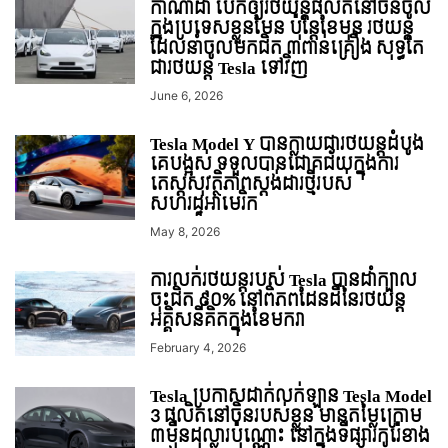
កាណាដា បើកឲ្យរថយន្តផលិតនៅចិនចូល
ក្នុងប្រទេសខ្លួនមែន ប៉ុន្តែខែមុន រថយន្ត
ដែលនាំចូលមកជិត ៣ពាន់គ្រឿង សុទ្ធតែ
ជារថយន្ត Tesla ទៅវិញ
June 6, 2026
Tesla Model Y បានក្លាយជារថយន្តដំបូង
គេបង្អស់ ទទួលបានជោគជ័យក្នុងការ
តេស្តសុវត្ថិភាពស្តង់ដារថ្មីរបស់
សហរដ្ឋអាមេរិក
May 8, 2026
ការលក់រថយន្តរបស់ Tesla បានដាំក្បាល
ចុះជិត ៩០% នៅពិភពដែនដីនៃរថយន្ត
អគ្គិសនីគិតក្នុងខែមករា
February 4, 2026
Tesla ប្រកាសដាក់លក់ឡាន Tesla Model
3 ផលិតនៅចិនរបស់ខ្លួន មានតម្លៃក្រោម
៣ម៉ឺនដុល្លារប៉ុណ្ណោះ នៅក្នុងទីផ្សារកូរ៉េខាង