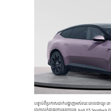
បន្ទាប់ពីប្រកាសដាក់បង្ហាញអស់រយៈពេលជាយូរ ពេ
ចេញលក់ជាផ្លូវការនូវរថយន្ត Audi E5 Sportback 