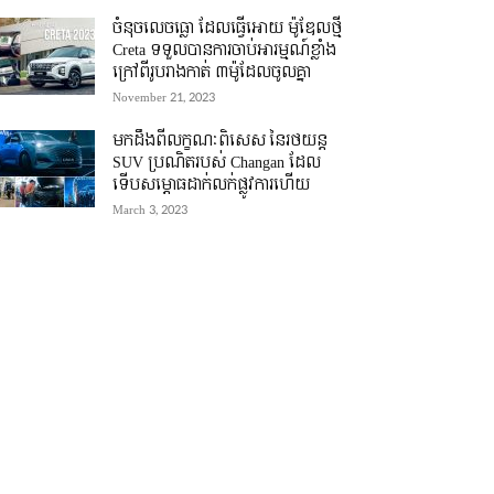
ចំនុចលេចធ្លោ ដែលធ្វើអោយ ម៉ូឌែលថ្មី
Creta ទទួលបានការចាប់អារម្មណ៍ខ្លាំង
ក្រៅពីរូបរាងកាត់ ៣ម៉ូដែលចូលគ្នា
November 21, 2023
មកដឹងពីលក្ខណៈពិសេស នៃរថយន្ត
SUV ប្រណិតរបស់ Changan ដែល
ទើបសម្ភោធដាក់លក់ផ្លូវការហើយ
March 3, 2023