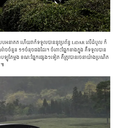
លែកបែបអនាគត ហើយវាក៏ទទួលបាននូវប្រព័ន្ធ LiDAR លើដំបូល ក៏
កាមេរ៉ាចចំនួន ១១ចំនុចផងដែរ។ ចំពោះផ្នែកខាងក្នុង គឺទទួលបាន
តាបឡូតែម្តង ខណៈផ្នែកផ្សេងៗទៀត គឺត្រូវបានរចនាយ៉ាងប្រណិត
ម៕