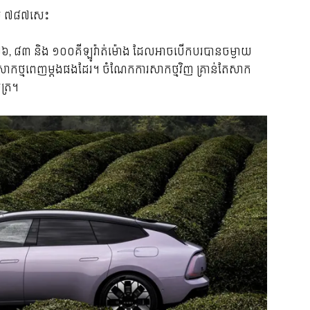
រុប ៧៨៧សេះ
 ៧៦, ៨៣ និង ១០០គីឡូវ៉ាត់ម៉ោង ដែលអាចបើកបរបានចម្ងាយ
កថ្មពេញម្តងផងដែរ។ ចំណែកការសាកថ្មវិញ គ្រាន់តែសាក
ត្រ។