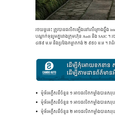
រថយន្តនេះ ត្រូវបានផលិតឡើងនៅលើគ្រោងឆ្អឹង inte
បណ្តាក់ទុនរួមគ្នារវាងក្រុមហ៊ុន Audi និង SAIC 
៤៧៩ ម.ម និងប្រវែងគម្លាតកង់ ២ ៩៥០ ម.ម ។ វ
ម៉ូទ័រអគ្គីសនីចំនួន ១ អាចផលិតកម្លាំងបានស
ម៉ូទ័រអគ្គីសនីចំនួន ១ អាចផលិតកម្លាំងបានស
ម៉ូទ័រអគ្គីសនីចំនួន ២ អាចផលិតកម្លាំងបានស