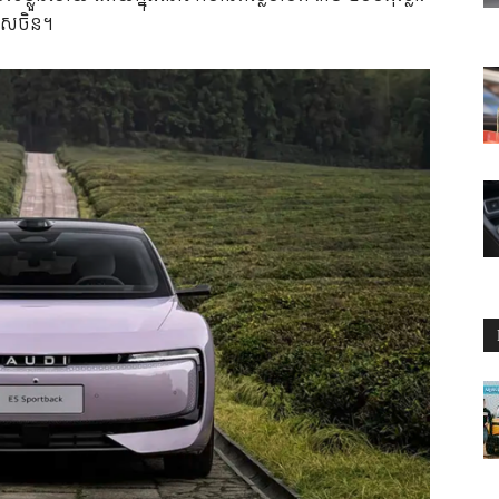
រទេសចិន។