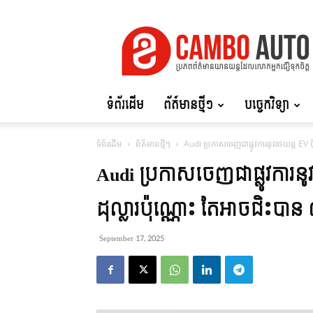
Cambo
Auto
ទំព័រដើម
ព័ត៍មានថ្មីៗ
បច្ចេកវិទ្យា
ទំព័រដើម
ព័ត៍មានថ្មីៗ
Audi ប្រកាសចេញជាផ្លូវការនូវរថយន្ត EV ថ្
Audi ប្រកាសចេញជាផ្លូវការនូវរ
ដុល្លារប៉ុណ្ណោះ តែអាចជិះបា
September 17, 2025