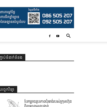
ភ្ជាប់ទំនាក់ទំនង
បច្ចេកវិទ្យា
បែកធ្លាយរូបភាពប៉ាតង់របស់ក្រុមហ៊ុន
ចិនឡានមានបង្គន់