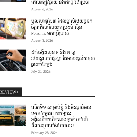
ដែលរត់ផ្លូវឆ្ងាយ និងដឹកធ្ងន់ជាប្រចាំ
August 6, 2026
មូលហេតុធំៗ៣ ដែលម្ចាស់រថយន្តទុក
ចិត្តជ្រើសរើសយកប្រេងម៉ាស៊ីន
Petronas មកប្រើប្រាស់
August 3, 2026
ដាក់ចង្កឹះលេខ P និង N ឲ្យ
រថយន្តឈប់ដូចគ្នា តែមានអត្ថន័យខុស
គ្នាដាច់តែម្តង
July 31, 2026
REVIEW+
លើកទី១ សម្រាប់ខ្ញុំ និងមិនធ្លាប់មាន
ទេនៅកម្ពុជា! យកឡាន
អគ្គិសនីមកបើកលេងខ្សាច់ នៅលើ
ទីលានប្រណាំងបែបនេះ!
February 28, 2024