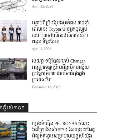
April 22, 2026
បន្ទាប់ពីប្រឹងប្រែងម្នាក់ឯង ៣០ឆ្នាំ! ​
ពេលនេះ Toyota មានអ្នកចូលរួម
សហការទៅលើការផលិតកោសិកា
ឥន្ធន:អ៊ីដ្រូសែន
April 9, 2026
រថយន្ត ១ម៉ូឌែលរបស់ Changan
អនុញ្ញាតឲ្យប្រើប្រព័ន្ធបើកបរស្វ័យ
ប្រវត្តិកម្រិត៣ ជាលើកដំបូងក្នុង
ប្រទេសចិន
December 16, 2025
គន្លឹះសំខាន់ៗ
ប្រេងម៉ាស៊ីន PETRONAS ចំណុះ
៦លីត្រ និងសំបកកង់ សៃលុន ជាដៃគូ
ដ៏ល្អឥតខ្ចោះសម្រាប់រថយន្តសាំយ៉ុង