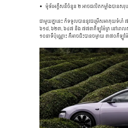
ម៉ូទ័រអគ្គីសនីចំនួន ២ អាចផលិតកម្លាំងបានស
ជាមួយគ្នានេះ​ ក៏ទទួលបាននូវជម្រើសអាគុយទំហំ
៦១៨, ៦២៣, ៦៤៧ និង ៧៧៣គីឡូម៉ែត្រ នៅពេលសា
១០នាទីប៉ុណ្ណោះ គឺអាចជិះបានចម្ងាយ ៣៧០គីឡូម៉ែ