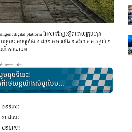
lligent digital platform ដែលអភិវឌ្ឍឡើងដោយក្រុមហ៊ុន
។ រថយន្តនេះ មានប្រវែង ៤ ៨៨១ ម.ម ទទឹង ១ ៩៦០ ម.ម កម្ពស់ ១
ាដំណើរការដោយ៖
ផ្ទាំងផ្សាយពាណិជ្ជកម្ម
រុប ២៩៩សេះ
រុប ៤០៨សេះ
រុប ៥២៥សេះ