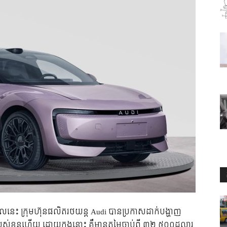
លនេះ ក្រុមហ៊ុនផលិតរថយន្ត Audi បានប្រកាសដាក់បង្ហាញ
របស់ខ្លួនហើយ ដោយក្នុងនោះ គឺមានតម្លៃចាប់ពី ៣២ ៥០០ដុល្លារ