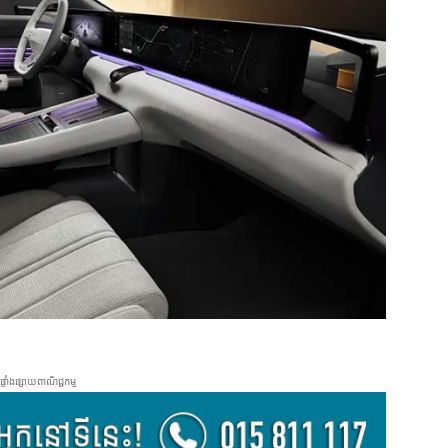
ផ្ទាំងផ្សាយពាណិជ្ជកម្ម