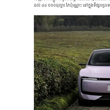
ដល់ ៤៤ ០០០ដុល្លារ តែប៉ុណ្ណោះ នៅក្នុងទីផ្សារប្