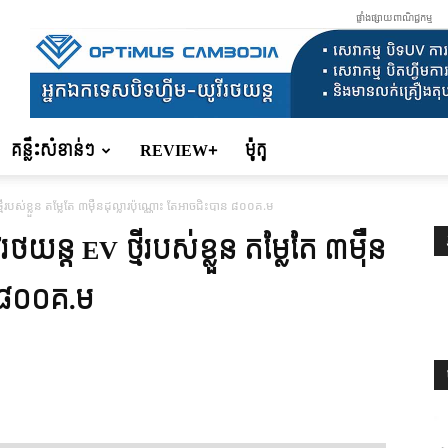
ផ្ទាំងផ្សាយពាណិជ្ជកម្ម
គន្លឹះសំខាន់ៗ
REVIEW+
ម៉ូតូ
មីរបស់ខ្លួន តម្លែតែ ៣មុឺនដុល្លារប៉ុណ្ណោះ តែអាចជិះបាន ៨០០គ.ម
ថយន្ត EV ថ្មីរបស់ខ្លួន តម្លែតែ ៣មុឺន
ន ៨០០គ.ម