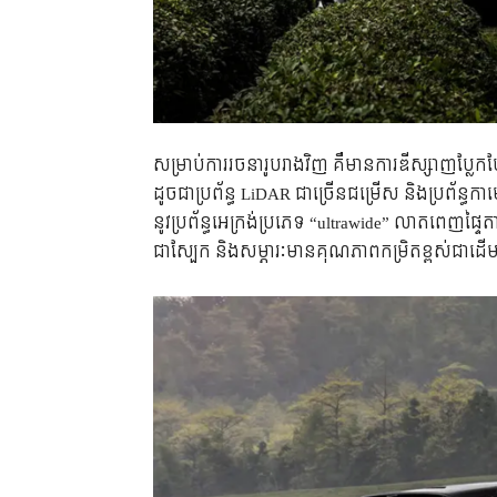
សម្រាប់ការរចនារូបរាងវិញ គឺមាន​ការឌីស្សាញ​ប្
ដូចជាប្រព័ន្ធ LiDAR ជាច្រើនជម្រើស និងប្រព័ន្ធ
នូវប្រព័ន្ធ
អេក្រង់ប្រភេទ “ultrawide” លាតពេញផ្ទៃ
ជាស្បែក និងសម្ភារៈមានគុណភាពកម្រិតខ្ពស់ជាដើ