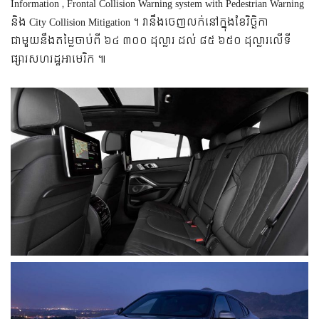
Information , Frontal Collision Warning system with Pedestrian Warning
និង City Collision Mitigation ។ វា​នឹង​ចេញលក់​នៅក្នុង​ខែវិច្ឆិកា
ជាមួយនឹង​តម្លៃ​ចាប់ពី ៦៤ ៣០០ ដុល្លារ ដល់ ៨៥ ៦៥០ ដុល្លារ​លើ​ទី
ផ្សារ​សហរដ្ឋអាមេរិក ៕