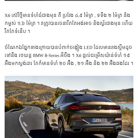
X6 ស៊េរី​ថ្មី​មាន​ទំហំ​ធំ​ជាង​មុន គឺ ប្រវែង ៤,៩ ម៉ែត្រ , ទទឹង ២ ម៉ែត្រ និង
កម្ពស់ ១,៦ ម៉ែត្រ ។ វា​ត្រូវ​បាន​រចនា​រឹតតែ​អង់អាច និង​ស្ព័រ​ជាង​មុន ហើយ
រឹតតែទំនើប ។
ចំណែកឯ​ផ្នែក​ខាងក្រោយ​បាន​បំពាក់​ចង្កៀង LED ដែលមាន​រាង​ស្លី​ម​ដូច​
ទៅនឹង រថយន្ត BMW 8-Series អីចឹង ។ X6 ផ្តល់​ជម្រើស​យ៉ាន់​ទំហំ ១៩
អ៊ីង​មក​ស្តង់ដារ តែ​ក៏​មាន​ទំហំ ២០ អ៊ីង , ២១ អ៊ីង និង ២២ អ៊ីង​ផងដែរ ។