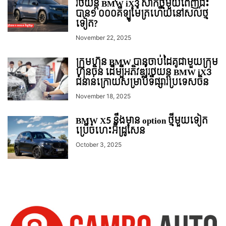
រថយន្ដ BMW iX3 សាកថ្មមួយពេញជិះ
បាន១ ០០០គីឡូម៉ែត្រហើយនៅសល់ថ្ម
ទៀត?
November 22, 2025
ក្រុមហ៊ុន BMW បានចាប់ដៃគូជាមួយក្រុម
ហ៊ុនចិន ដើម្បីអភិវឌ្ឍ៍រថយន្ដ BMW iX3
ជំនាន់ក្រោយសម្រាប់ទីផ្សារប្រទេសចិន
November 18, 2025
BMW X5 នឹងមាន​ option ថ្មីមួយទៀត
ប្រើចំហេះអ៊ីដ្រូសែន
October 3, 2025