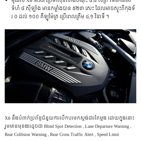
ម៉ូដែល X6 M50i ប្រើ​ម៉ាស៊ីន​សាំង​ចំណុះ ៤,៤ លីត្រ Twin-turbo
ទំហំ ៨ ស៊ីឡាំង មាន​កម្លាំង​បាន ៥២៣ សេះ ដែល​អាច​ស្ទុះ​ពី​កុង​ទ័​
រ ០ ដល់ ១០០ គីឡូម៉ែត្រ ប្រើពេល​ត្រឹម ៤,១ វិនាទី ។
X6 នឹង​បំពាក់​ប្រព័ន្ធ​ជំនួយការ​បើកបរ​មក​ស្តង់ដារ​តែម្តង ដោយ​ក្នុងនោះ​
រួមមាន​មុខងារ​ដូចជា Blind Spot Detection , Lane Departure Warning ,
Rear Collision Warning , Rear Cross Traffic Alert , Speed Limit