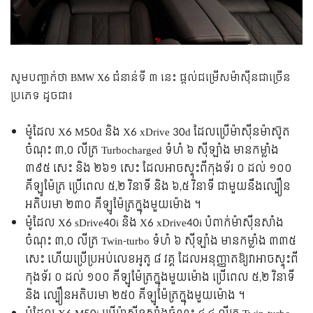
សូមបញ្ជាក់ថា BMW X6 ជំនា​ន់ទី ៣ នេះ ផ្តល់​ជម្រើស​ម៉ាស៊ីន​ជាច្រើន​
ប្រភេទ ដូចជា៖
ម៉ូដែល X6 M50d និង X6 xDrive 30d ដែល​ប្រើ​ម៉ាស៊ីន​ម៉ា​ស៊ូ​ត​
ចំណុះ ៣,០ លីត្រ Turbocharged ទំហំ ៦ ស៊ីឡាំង មាន​កម្លាំង
៣៩៥ សេះ និង ២៦១ សេះ ដែល​អាច​ស្ទុះ​ពី​កុង​ទ័​រ ០ ដល់ ១០០
គីឡូម៉ែត្រ ប្រើពេល ៥,២ វិនាទី និង ៦,៥ វិនាទី ជាមួយនឹង​ល្បឿន​
អតិបរមា ២៣០ គីឡូម៉ែត្រ​ក្នុង​មួយ​ម៉ោង ។
ម៉ូ​ដែល X6 sDrive40i និង X6 xDrive40i បំពាក់​ម៉ាស៊ីន​សាំង​
ចំណុះ ៣,០ លីត្រ Twin-turbo ទំហំ ៦ ស៊ីឡាំង មានកម្លាំង ៣៣៥
សេះ ហើយ​ប្រើ​ប្រអប់លេខ​អូ​តូ ៨ វគ្គ ដែល​អនុញ្ញាតឱ្យ​វា​អាច​ស្ទុះ​ពី​
កុង​ទ័​រ ០ ដល់ ១០០ គីឡូម៉ែត្រ​ក្នុង​មួយ​ម៉ោង ប្រើពេល ៥,២ វិនាទី
និង ល្បឿន​អតិបរមា ២៥០ គីឡូម៉ែត្រ​ក្នុង​មួយ​ម៉ោង ។