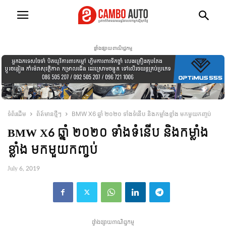
ផ្ទាំងផ្សាយពាណិជ្ជកម្ម
ទំព័រដើម
ព័ត៍មានថ្មីៗ
BMW X6 ឆ្នាំ ២០២០ ទាំងទំនើប និងកម្លាំងខ្លាំង មកមួយកញ្ចប់
BMW X6 ឆ្នាំ ២០២០ ទាំងទំនើប និងកម្លាំង
ខ្លាំង មកមួយកញ្ចប់
July 6, 2019
ផ្ទាំងផ្សាយពាណិជ្ជកម្ម