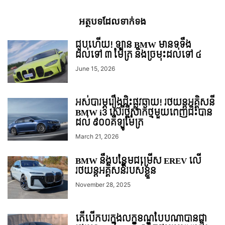
អត្ថបទ​ដែល​ទាក់ទង
ជួបហើយ! ឡាន BMW មានទទឹង
ដល់ទៅ ៣ ម៉ែត្រ និងច្រមុះដល់ទៅ ៤
June 15, 2026
អស់បារម្ភរឿងជិះផ្លូវឆ្ងាយ! រថយន្ដអគ្គិសនី
BMW i3 ស៊េរីថ្មីសាកថ្មមួយពេញជិះបាន
ដល់ ៩០០គីឡូម៉ែត្រ
March 21, 2026
BMW នឹងបន្ថែមជម្រើស EREV លើ
រថយន្តអគ្គិសនីរបស់ខ្លួន
November 28, 2025
តើបើកបរក្នុងលក្ខខណ្ឌបែបណាបានជា