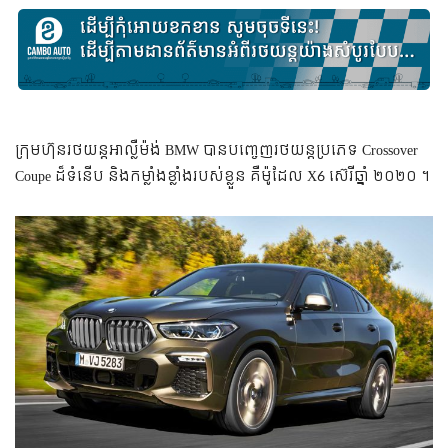
ក្រុមហ៊ុនរថយន្តអាល្លឺម៉ង់ BMW បាន​បញ្ចេញ​រថយន្ត​ប្រភេទ Crossover
Coupe ដ៏ទំនើប និង​កម្លាំងខ្លាំងរបស់ខ្លួន គឺម៉ូ​ដែល X6 ស៊េរីឆ្នាំ ២០២០ ។