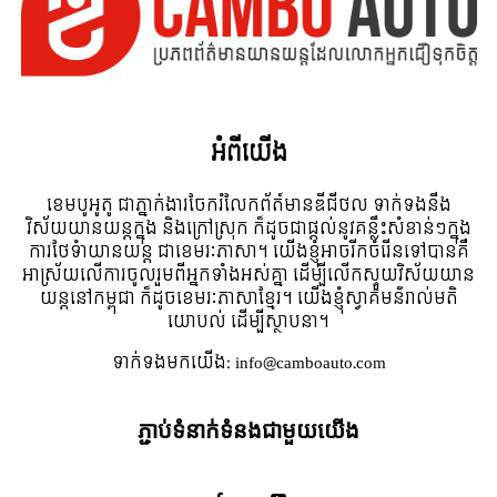
អំពី​យើង
ខេមបូអូតូ ជាភ្នាក់ងារចែករំលែកព័ត៍មានឌីជីថល ទាក់ទងនឹង
វិស័យយានយន្តក្នុង និងក្រៅស្រុក ក៏ដូចជាផ្តល់នូវគន្លឹះសំខាន់ៗក្នុង
ការថែទំាយានយន្ត ជាខេមរៈភាសា។ យើងខ្ញុំអាចរីកចំរើនទៅបានគឺ
អាស្រ័យលើការចូលរួមពីអ្នកទាំងអស់គ្នា ដើម្បីលើកស្ទួយវិស័យយាន
យន្តនៅកម្ពុជា ក៏ដូចខេមរៈភាសាខ្មែរ។ យើងខ្ញុំស្វាគមន៌រាល់មតិ
យោបល់ ដើម្បីស្ថាបនា។
ទាក់ទង​មក​យើង:
info@camboauto.com
ភ្ជាប់ទំនាក់ទំនងជាមួយយើង