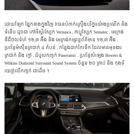
ដោយឡែក ផ្នែក​ខាងក្នុង​វិញ វា​បាន​បំពាក់​គ្រឿង​បរិក្ខារ​យ៉ាង​ប្រណីត និង
ទំនើប ដូចជា កៅអី​ស្ព័​រ​ស្បែក Vernasca , តា​ប្លូ​ស្បែក Sensatec , អេក្រង់​
ឌីជីថល​ទំហំ ១២,៣ អ៊ីង និង អេក្រង់​កម្សាន្ត​ព័ត៌មាន ១២,៣ អ៊ីង ,
ប្រព័ន្ធ​ម៉ាស៊ីនត្រជាក់ ៤ តំបន់ , កន្លែង​ដាក់​កែវ​ទឹក ដែលមាន​មុខងារ​
ត្រជាក់ និង ក្តៅ , ដំបូល​កញ្ចក់ Panoramic , ប្រព័ន្ធ​សំឡេង Bowers &
Wilkins Diamond Surround Sound System ចំនួន ២០ គ្រាប់ និង កុង​ទ័​
របាញ់​លើ​កញ្ចក់ ជាដើម ។