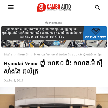
ផ្ទាំងផ្សាយពាណិជ្ជកម្ម
ទំព័រដើម
ព័ត៍មានថ្មីៗ
Hyundai Venue ឆ្នាំ ២០២០ ជិះ ១០០គ.ម៉ ស៊ីសាំងតែ ៧លីត្រ
Hyundai Venue ឆ្នាំ ២០២០ ជិះ ១០០គ.ម៉ ស៊ី
សាំងតែ ៧លីត្រ
October 3, 2019