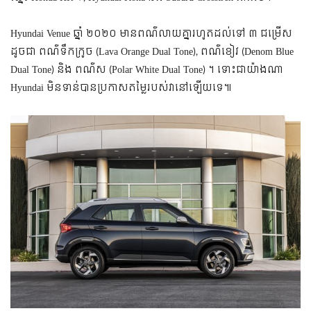
Hyundai Venue ឆ្នាំ ២០២០ មានពណ៌លាយគ្នារហូតដល់ទៅ ៣ ជម្រើស
ដូចជា ពណ៌ទឹកក្រូច (Lava Orange Dual Tone), ពណ៌ខៀវ (Denom Blue
Dual Tone) និង ពណ៌ស (Polar White Dual Tone) ។ ទោះជាយ៉ាងណា
Hyundai មិនទាន់បានប្រកាសតម្លៃរបស់វានៅឡើយទេ៕