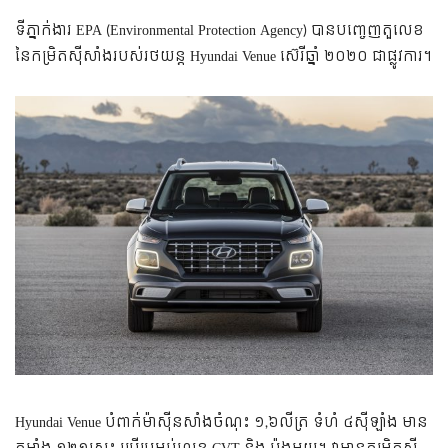
ទីភ្នាក់ងារ EPA (Environmental Protection Agency) បានបញ្ចេញតួលេខ
នៃកម្រិតស៊ីសាំងរបស់រថយន្ត Hyundai Venue ស៊េរីឆ្នាំ ២០២០ ជាផ្លូវការ។
Hyundai Venue បំពាក់ម៉ាស៊ីនសាំងចំណុះ ១,៦លីត្រ ទំហំ ៤ស៊ីឡាំង មាន