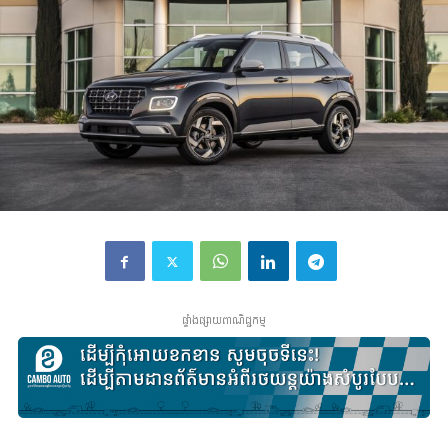
ផ្ទាំងផ្សាយពាណិជ្ជកម្ម