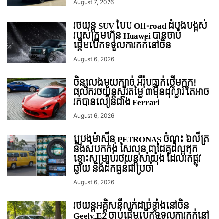
August 7, 2026
រថយន្ត SUV បែប Off-road ដំបូងបង្អស់
របស់ក្រុមហ៊ុន Huawei បានចាប់
ផ្តើមបើកទទួលការកក់នៅចិន
August 6, 2026
ចិនលេងមួយក្បាច់ អឺរ៉ុបធ្លាក់ថ្លើមក្តុក!
ផលិតរថយន្តស្ព័រតម្លៃ ៣ម៉ឺនដុល្លារ តែអាច
រត់បានលឿនជាង Ferrari
August 6, 2026
ប្រេងម៉ាស៊ីន PETRONAS ចំណុះ ៦លីត្រ
និងសំបកកង់ សៃលុន ជាដៃគូដ៏ល្អឥត
ខ្ចោះសម្រាប់រថយន្តសាំយ៉ុង ដែលរត់ផ្លូវ
ឆ្ងាយ និងដឹកធ្ងន់ជាប្រចាំ
August 6, 2026
រថយន្ដអគ្គិសនីលក់ដាច់ខ្លាំងនៅចិន
Geely E2 ចាប់ផ្តើមបើកទទួលការកក់នៅ