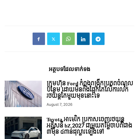
អត្ថបទ​ដែល​ទាក់ទង
ក្រុមហ៊ុន Ford កំពុងពង្រីកប្រភពចំណូល
បន្ថែម ដោយមិនពឹងផ្អែកតែលើការលក់
រថយន្ដតែមួយមុខនោះទេ
August 7, 2026
Toyota អាមេរិក ប្រកាសចេញរថយន្ត
អគ្គិសនី bZ 2027 ជាមួយតម្លៃចាប់ពីជាង
៣ម៉ឺន ៤ពាន់ដុល្លារឡើងទៅ