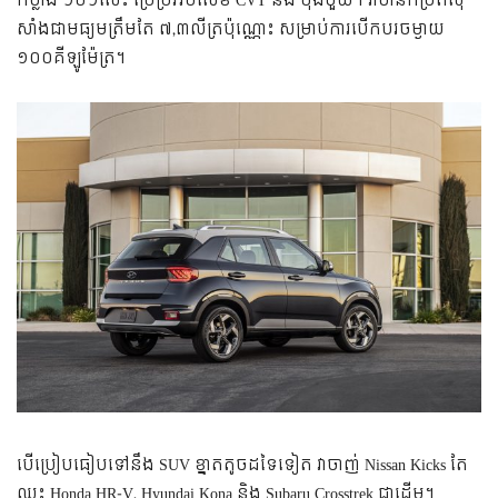
កម្លាំង ១២១សេះ ប្រើប្រអប់លេខ CVT និង ប៉ុងមួយ។ វាមានកម្រិតស៊ី
សាំងជាមធ្យមត្រឹមតែ ៧,៣លីត្រប៉ុណ្ណោះ សម្រាប់ការបើកបរចម្ងាយ
១០០គីឡូម៉ែត្រ។
បើប្រៀបធៀបទៅនឹង SUV ខ្នាតតូចដទៃទៀត វាចាញ់ Nissan Kicks តែ
ឈ្នះ Honda HR-V, Hyundai Kona និង Subaru Crosstrek ជាដើម។