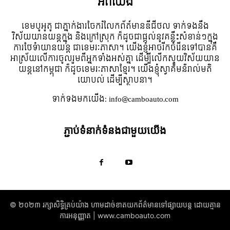
អំពី​យើង
ខេមបូអូតូ ជាភ្នាក់ងារចែករំលែកព័ត៍មានឌីជីថល ទាក់ទងនឹង
វិស័យយានយន្តក្នុង និងក្រៅស្រុក ក៏ដូចជាផ្តល់នូវគន្លឹះសំខាន់ៗក្នុង
ការថែទំាយានយន្ត ជាខេមរៈភាសា។ យើងខ្ញុំអាចរីកចំរើនទៅបានគឺ
អាស្រ័យលើការចូលរួមពីអ្នកទាំងអស់គ្នា ដើម្បីលើកស្ទួយវិស័យយាន
យន្តនៅកម្ពុជា ក៏ដូចខេមរៈភាសាខ្មែរ។ យើងខ្ញុំស្វាគមន៌រាល់មតិ
យោបល់ ដើម្បីស្ថាបនា។
ទាក់ទង​មក​យើង:
info@camboauto.com
ភ្ជាប់ទំនាក់ទំនងជាមួយយើង
© ២០២៣ រក្សាសិទ្ធិគ្រប់យ៉ាង​ ហាមដាច់ខាតយកព័ត៌មានទៅផ្សាយបន្ត ដោយគ្មាន
ការអនុញ្ញាត | www.camboauto.com