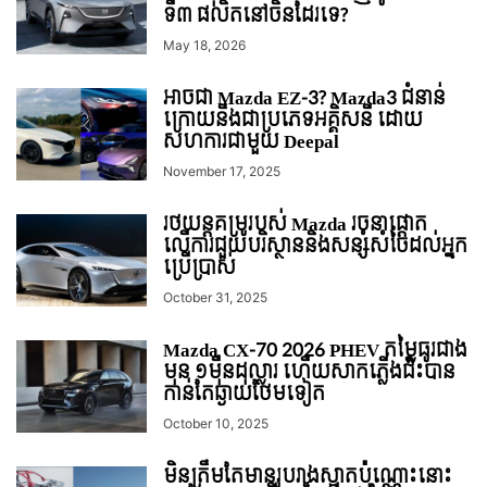
ទី៣ ផលិតនៅចិនដែរទេ?
May 18, 2026
អាចជា Mazda EZ-3? Mazda3 ជំនាន់
ក្រោយនឹងជាប្រភេទអគ្គិសនី ដោយ
សហការជាមួយ Deepal
November 17, 2025
រថយន្ដគម្រូរបស់ Mazda រចនាផ្ដោត
លើការជួយបរិស្ថាននិងសន្សំសំចៃដល់អ្នក
ប្រើប្រាស់
October 31, 2025
Mazda CX-70 2026 PHEV តម្លៃធូរជាង
មុន ១ម៉ឺនដុល្លារ ហើយសាកភ្លើងជិះបាន
កាន់តែឆ្ងាយថែមទៀត
October 10, 2025
មិនត្រឹមតែមានរូបរាងស្អាតប៉ុណ្ណោះនោះ