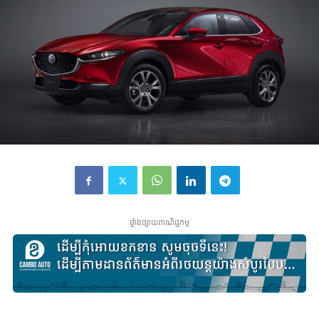
ផ្ទាំងផ្សាយពាណិជ្ជកម្ម