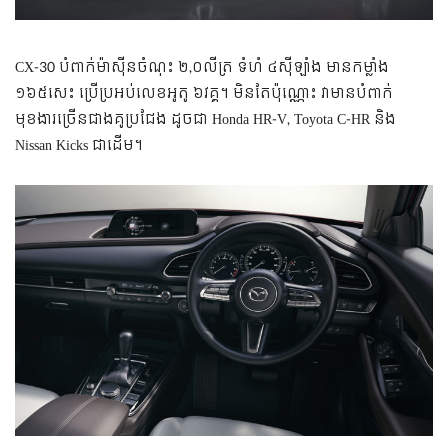
CX-30 បំពាក់ម៉ាស៊ីនចំណុះ ២,០លីត្រ ទំហំ ៤ស៊ីឡាំង មានកម្លាំង
១៦៥សេះ ប្រើប្រអប់លេខអូតូ ៦វគ្គ។ មិនតែប៉ុណ្ណោះ វាមានបំពាក់
មុខងារច្រើនជាងគូប្រជែង ដូចជា Honda HR-V, Toyota C-HR និង
Nissan Kicks ជាដើម។