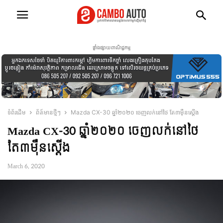
ផ្ទាំងផ្សាយពាណិជ្ជកម្ម
ទំព័រដើម
ព័ត៍មានថ្មីៗ
Mazda CX-30 ឆ្នាំ២០២០ ចេញលក់នៅថៃ តែ៣ម៉ឺនស្តើង
Mazda CX-30 ឆ្នាំ២០២០ ចេញលក់នៅថៃ
តែ៣ម៉ឺនស្តើង
March 6, 2020