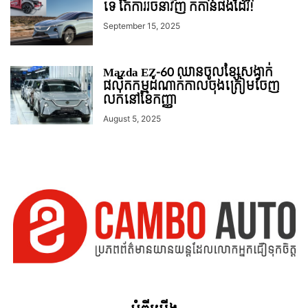
ទេ តែការរចនាវិញ ក៏តាន់ផងដែរ!
September 15, 2025
Mazda EZ-60 ឈានចូលខ្សែសង្វាក់
ផលិតកម្មដំណាក់កាលចុងត្រៀមចេញ
លក់នៅខែកញ្ញា
August 5, 2025