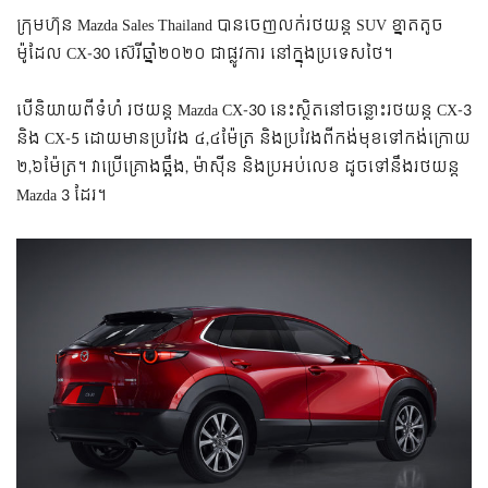
ក្រុមហ៊ុន Mazda Sales Thailand បានចេញលក់រថយន្ត SUV ខ្នាតតូច
ម៉ូដែល CX-30 ស៊េរីឆ្នាំ២០២០ ជាផ្លូវការ នៅក្នុងប្រទេសថៃ។
បើនិយាយពីទំហំ រថយន្ត Mazda CX-30 នេះស្ថិតនៅចន្លោះរថយន្ត CX-3
និង CX-5 ដោយមានប្រវែង ៤,៤ម៉ែត្រ និងប្រវែងពីកង់មុខទៅកង់ក្រោយ
២,៦ម៉ែត្រ។ វាប្រើគ្រោងឆ្អឹង, ម៉ាស៊ីន និងប្រអប់លេខ ដូចទៅនឹងរថយន្ត
Mazda 3 ដែរ។