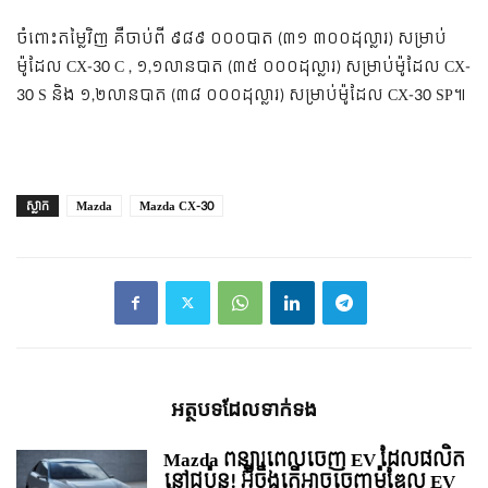
ចំពោះតម្លៃវិញ គឺចាប់ពី ៩៨៩ ០០០បាត (៣១ ៣០០ដុល្លារ) សម្រាប់
ម៉ូដែល CX-30 C , ១,១លានបាត (៣៥ ០០០ដុល្លារ) សម្រាប់ម៉ូដែល CX-
30 S និង ១,២លានបាត (៣៨ ០០០ដុល្លារ) សម្រាប់ម៉ូដែល CX-30 SP៕
ស្លាក
Mazda
Mazda CX-30
អត្ថបទ​ដែល​ទាក់ទង
Mazda ពន្យារពេលចេញ EV ដែលផលិត
នៅជប៉ុន! អ៊ីចឹងតើអាចចេញម៉ូឌែល EV