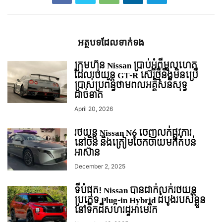
អត្ថបទ​ដែល​ទាក់ទង
ក្រុមហ៊ុន Nissan ប្រាប់អំពីមូលហេតុ
ដែលរថយន្ដ GT-R ស៊េរីថ្មីនឹងមិនប្រើ
ប្រាស់ប្រព័ន្ធថាមពលអគ្គិសនីសុទ្ធ
ដាច់ខាត
April 20, 2026
រថយន្ត Nissan N6 ចេញលក់ផ្លូវការ
នៅចិន និងត្រៀមចែកចាយមកតំបន់
អាស៊ាន
December 2, 2025
ទីបំផុត! Nissan បានដាក់លក់រថយន្ដ
ប្រភេទ Plug-in Hybrid ដំបូង​របស់​ខ្លួន​
នៅទឹកដីសហរដ្ឋអាេមរិក