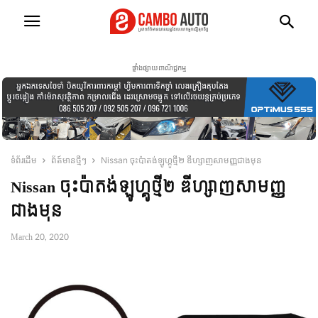
ផ្ទាំងផ្សាយពាណិជ្ជកម្ម
ទំព័រដើម
ព័ត៍មានថ្មីៗ
Nissan ចុះប៉ាតង់ឡូហ្គូថ្មី២ ឌីហ្សាញសាមញ្ញជាងមុន
Nissan ចុះប៉ាតង់ឡូហ្គូថ្មី២ ឌីហ្សាញសាមញ្ញ
ជាងមុន
March 20, 2020