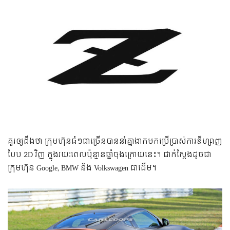
គួរឲ្យដឹងថា ក្រុមហ៊ុនធំៗជាច្រើនបាននាំគ្នាងាកមកប្រើប្រាស់ការឌីហ្សាញ
បែប 2D វិញ ក្នុងរយៈពេលប៉ុន្មានឆ្នាំចុងក្រោយនេះ។ ជាក់ស្តែងដូចជា
ក្រុមហ៊ុន Google, BMW និង Volkswagen ជាដើម។