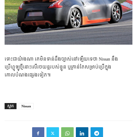
ទោះជាយ៉ាងណា គេមិនទាន់ដឹងច្បាស់នៅឡើយទេថា Nissan នឹង
ប្រើហ្គូឡូថ្មីនោះលើរថយន្តរបស់ខ្លួន ឬគ្រាន់តែសម្រាប់ប្រើក្នុង
គោលបំណងផ្សេងទៀត៕
ស្លាក
Nissan