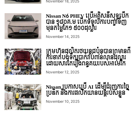
November 18, 2025
Nissan N6 PHEV ប្រើអគ្គិសនីសុទ្ធបើក
បាន ១៨០គ.ម បើកទទួលការបញ្ជាទិញ
មុនតម្លៃតែ១ ៥០០ដុល្លារ
November 14, 2025
ក្រុមហ៊ុនផលិតរថយន្តជប៉ុនបានព្រមានពី
ការខាតបង់ទឹកប្រាក់រាប់ពាន់លានដុល្លារ
ដោយសារតែរឿងពន្ធគយរបស់អាមេរិក
November 12, 2025
Nissan ប្រកាសប្រើ AI ដើម្បីជំរុញការច្នៃ
ប្រឌិត និងការផលិតយានយន្តរបស់ខ្លួន
November 10, 2025