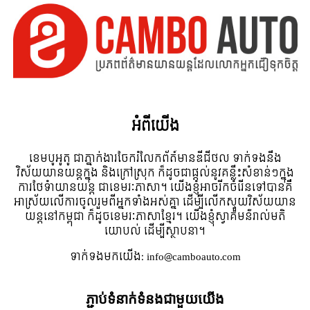
អំពី​យើង
ខេមបូអូតូ ជាភ្នាក់ងារចែករំលែកព័ត៍មានឌីជីថល ទាក់ទងនឹង
វិស័យយានយន្តក្នុង និងក្រៅស្រុក ក៏ដូចជាផ្តល់នូវគន្លឹះសំខាន់ៗក្នុង
ការថែទំាយានយន្ត ជាខេមរៈភាសា។ យើងខ្ញុំអាចរីកចំរើនទៅបានគឺ
អាស្រ័យលើការចូលរួមពីអ្នកទាំងអស់គ្នា ដើម្បីលើកស្ទួយវិស័យយាន
យន្តនៅកម្ពុជា ក៏ដូចខេមរៈភាសាខ្មែរ។ យើងខ្ញុំស្វាគមន៌រាល់មតិ
យោបល់ ដើម្បីស្ថាបនា។
ទាក់ទង​មក​យើង:
info@camboauto.com
ភ្ជាប់ទំនាក់ទំនងជាមួយយើង