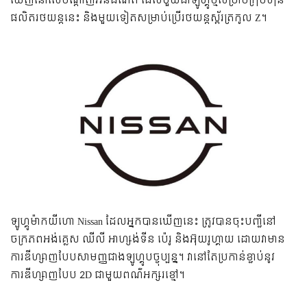
ឃើញនៅលើបណ្តាញអ៊ីនធឺណិត ដែលមួយជាឡូហ្គូថ្មីសម្រាប់ក្រុមហ៊ុន
ផលិតរថយន្តនេះ និងមួយទៀតសម្រាប់ប្រើរថយន្តស្ព័រត្រកូល Z។
ឡូហ្គូម៉ាកយីហោ Nissan ដែលអ្នកបានឃើញនេះ ត្រូវបានចុះបញ្ជីនៅ
ចក្រភពអង់គ្លេស ឈីលី អាហ្សង់ទីន ប៉េរូ និងអ៊ុយរូហ្គាយ ដោយវាមាន
ការឌីហ្សាញបែបសាមញ្ញជាងឡូហ្គូបច្ចុប្បន្ន។ វានៅតែប្រកាន់ខ្ជាប់នូវ
ការឌីហ្សាញបែប 2D ជាមួយពណ៌អក្សរខ្មៅ។