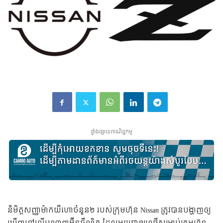
ផ្ទាំងផ្សាយពាណិជ្ជកម្ម
និមិត្តសញ្ញាម៉ាកយីហោចំនួន២ របស់ក្រុមហ៊ុន Nissan ត្រូវបានបង្ហាញឲ្យ