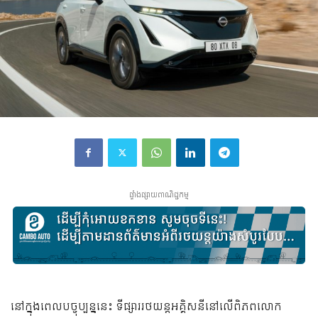
ផ្ទាំងផ្សាយពាណិជ្ជកម្ម
នៅក្នុងពេលបច្ចុប្បន្ននេះ ទីផ្សាររថយន្តអគ្គិសនីនៅលើពិភពលោក