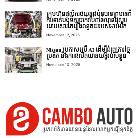
ក្រុមហ៊ុនផលិតរថយន្តជប៉ុនបានព្រមានពី
ការខាតបង់ទឹកប្រាក់រាប់ពាន់លានដុល្លារ
ដោយសារតែរឿងពន្ធគយរបស់អាមេរិក
November 12, 2025
Nissan ប្រកាសប្រើ AI ដើម្បីជំរុញការច្នៃ
ប្រឌិត និងការផលិតយានយន្តរបស់ខ្លួន
November 10, 2025