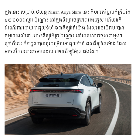
ក្នុងនោះ សម្រាប់រថយន្ត Nissan Ariya Shiro នេះ គឺមានតម្លៃលក់ត្រឹមតែ
៤៥ ៦០០ដុល្លារ ប៉ុណ្ណោះ នៅក្នុងទីផ្សារចក្រភពអង់គ្លេស ហើយវាគឺ
ដំណើរការដោយអាគុយទំហំ ៦៣គីឡូវ៉ាត់ម៉ោង ដែលអាចបើកបរបាន
ចម្ងាយដល់ទៅ ៤០៤គីឡូម៉ែត្រ ឯណ្ណោះ នៅពេលសាកថ្មពេញម្តង។
ក្រៅពីនេះ ក៏ទទួលបាននូវជម្រើសអាគុយទំហំ ៨៧គីឡូវ៉ាត់ម៉ោង ដែល
អាចបើកបរបានចម្ងាយដល់ ៥២៩គីឡូម៉ែត្រ ផងដែរ។