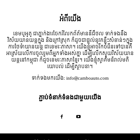
អំពី​យើង
ខេមបូអូតូ ជាភ្នាក់ងារចែករំលែកព័ត៍មានឌីជីថល ទាក់ទងនឹង
វិស័យយានយន្តក្នុង និងក្រៅស្រុក ក៏ដូចជាផ្តល់នូវគន្លឹះសំខាន់ៗក្នុង
ការថែទំាយានយន្ត ជាខេមរៈភាសា។ យើងខ្ញុំអាចរីកចំរើនទៅបានគឺ
អាស្រ័យលើការចូលរួមពីអ្នកទាំងអស់គ្នា ដើម្បីលើកស្ទួយវិស័យយាន
យន្តនៅកម្ពុជា ក៏ដូចខេមរៈភាសាខ្មែរ។ យើងខ្ញុំស្វាគមន៌រាល់មតិ
យោបល់ ដើម្បីស្ថាបនា។
ទាក់ទង​មក​យើង:
info@camboauto.com
ភ្ជាប់ទំនាក់ទំនងជាមួយយើង