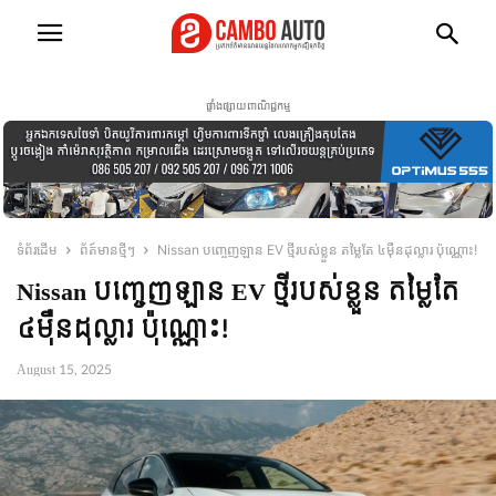
ផ្ទាំងផ្សាយពាណិជ្ជកម្ម
ទំព័រដើម
ព័ត៍មានថ្មីៗ
Nissan បញ្ចេញឡាន EV ថ្មីរបស់ខ្លួន តម្លៃតែ ៤មុឺនដុល្លារ ប៉ុណ្ណោះ!
Nissan បញ្ចេញឡាន EV ថ្មីរបស់ខ្លួន តម្លៃតែ
៤មុឺនដុល្លារ ប៉ុណ្ណោះ!
August 15, 2025