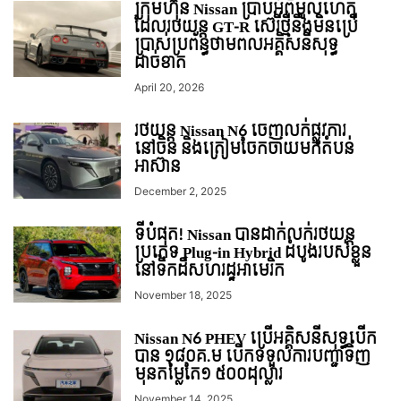
ក្រុមហ៊ុន Nissan ប្រាប់អំពីមូលហេតុ
ដែលរថយន្ដ GT-R ស៊េរីថ្មីនឹងមិនប្រើ
ប្រាស់ប្រព័ន្ធថាមពលអគ្គិសនីសុទ្ធ
ដាច់ខាត
April 20, 2026
រថយន្ត Nissan N6 ចេញលក់ផ្លូវការ
នៅចិន និងត្រៀមចែកចាយមកតំបន់
អាស៊ាន
December 2, 2025
ទីបំផុត! Nissan បានដាក់លក់រថយន្ដ
ប្រភេទ Plug-in Hybrid ដំបូង​របស់​ខ្លួន​
នៅទឹកដីសហរដ្ឋអាេមរិក
November 18, 2025
Nissan N6 PHEV ប្រើអគ្គិសនីសុទ្ធបើក
បាន ១៨០គ.ម បើកទទួលការបញ្ជាទិញ
មុនតម្លៃតែ១ ៥០០ដុល្លារ
November 14, 2025