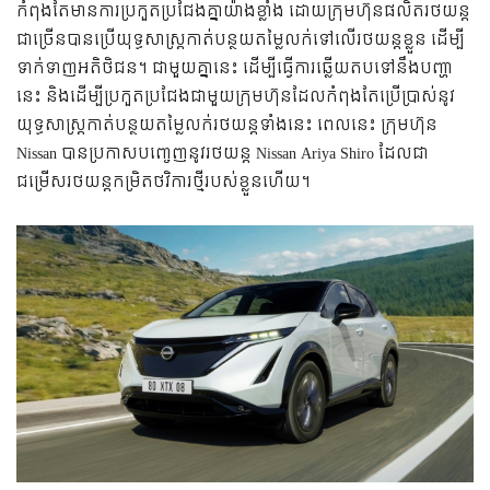
កំពុងតែមានការប្រកួតប្រជែងគ្នាយ៉ាងខ្លាំង ដោយក្រុមហ៊ុនផលិតរថយន្ត
ជាច្រើនបានប្រើយុទ្ធសាស្រ្តកាត់បន្ថយតម្លៃលក់ទៅលើរថយន្តខ្លួន ដើម្បី
ទាក់ទាញអតិថិជន។ ជាមួយគ្នានេះ ដើម្បីធ្វើការឆ្លើយតបទៅនឹងបញ្ហា
នេះ និងដើម្បីប្រកួតប្រជែងជាមួយក្រុមហ៊ុនដែលកំពុងតែប្រើប្រាស់នូវ
យុទ្ធសាស្រ្តកាត់បន្ថយតម្លៃលក់រថយន្តទាំងនេះ ពេលនេះ ក្រុមហ៊ុន
Nissan បានប្រកាសបញ្ចេញនូវរថយន្ត Nissan Ariya Shiro ដែលជា
ជម្រើសរថយន្តកម្រិតថវិការថ្មីរបស់ខ្លួនហើយ។