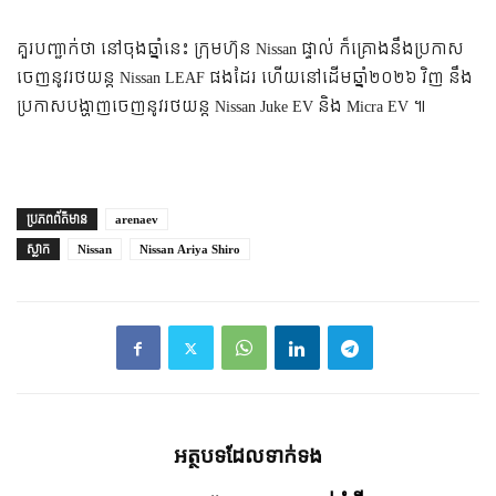
គួរបញ្ជាក់ថា នៅចុងឆ្នាំនេះ ក្រុមហ៊ុន Nissan ផ្ទាល់ ក៏គ្រោងនឹងប្រកាស
ចេញនូវរថយន្ត Nissan LEAF ផងដែរ ហើយនៅដើមឆ្នាំ២០២៦ វិញ នឹង
ប្រកាសបង្ហាញចេញនូវរថយន្ត Nissan Juke EV និង Micra EV ៕
ប្រភព​ព័ត៌មាន
arenaev
ស្លាក
Nissan
Nissan Ariya Shiro
អត្ថបទ​ដែល​ទាក់ទង