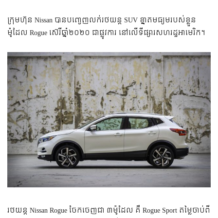
ក្រុមហ៊ុន Nissan បានបញ្ចេញលក់រថយន្ត SUV ខ្នាតមធ្យមរបស់ខ្លួន
ម៉ូដែល Rogue ស៊េរីឆ្នាំ២០២០ ជាផ្លូវការ នៅលើទីផ្សារសហរដ្ឋអាមេរិក។
រថយន្ត Nissan Rogue ចែកចេញជា ៣ម៉ូដែល គឺ Rogue Sport តម្លៃចាប់ពី