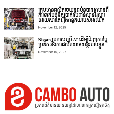
ក្រុមហ៊ុនផលិតរថយន្តជប៉ុនបានព្រមានពី
ការខាតបង់ទឹកប្រាក់រាប់ពាន់លានដុល្លារ
ដោយសារតែរឿងពន្ធគយរបស់អាមេរិក
November 12, 2025
Nissan ប្រកាសប្រើ AI ដើម្បីជំរុញការច្នៃ
ប្រឌិត និងការផលិតយានយន្តរបស់ខ្លួន
November 10, 2025