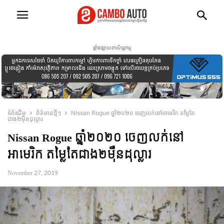
ផ្ទាំងផ្សាយពាណិជ្ជកម្ម
ទំព័រដើម
ព័ត៍មានថ្មីៗ
Nissan Rogue ឆ្នាំ២០២០ ចេញលក់នៅអាមេរិក តម្លៃតែ
ជាង២ម៉ឺនដុល្លារ
Nissan Rogue ឆ្នាំ២០២០ ចេញលក់នៅ
អាមេរិក តម្លៃតែជាង២ម៉ឺនដុល្លារ
November 27, 2019