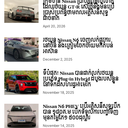
ក្រុមហ៊ុន Nissan ប្រាប់អំពីមូលហេតុ
ដែលរថយន្ដ GT-R ស៊េរីថ្មីនឹងមិនប្រើ
ប្រាស់ប្រព័ន្ធថាមពលអគ្គិសនីសុទ្ធ
ដាច់ខាត
April 20, 2026
រថយន្ត Nissan N6 ចេញលក់ផ្លូវការ
នៅចិន និងត្រៀមចែកចាយមកតំបន់
អាស៊ាន
December 2, 2025
ទីបំផុត! Nissan បានដាក់លក់រថយន្ដ
ប្រភេទ Plug-in Hybrid ដំបូង​របស់​ខ្លួន​
នៅទឹកដីសហរដ្ឋអាេមរិក
November 18, 2025
Nissan N6 PHEV ប្រើអគ្គិសនីសុទ្ធបើក
បាន ១៨០គ.ម បើកទទួលការបញ្ជាទិញ
មុនតម្លៃតែ១ ៥០០ដុល្លារ
November 14, 2025