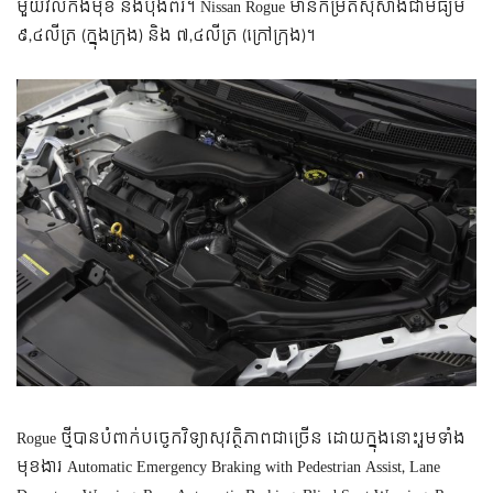
មួយវិលកង់មុខ និងប៉ុងពីរ។ Nissan Rogue មានកម្រិតស៊ីសាំងជាមធ្យម
៩,៤លីត្រ (ក្នុងក្រុង) និង ៧,៤លីត្រ (ក្រៅក្រុង)។
Rogue ថ្មីបានបំពាក់បច្ចេកវិទ្យាសុវត្ថិភាពជាច្រើន ដោយក្នុងនោះរួមទាំង
មុខងារ Automatic Emergency Braking with Pedestrian Assist, Lane