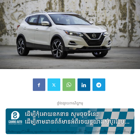
ផ្ទាំងផ្សាយពាណិជ្ជកម្ម