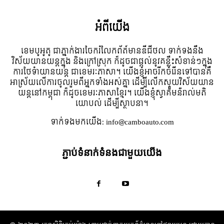
អំពី​យើង
ខេមបូអូតូ ជាភ្នាក់ងារចែករំលែកព័ត៍មានឌីជីថល ទាក់ទងនឹង
វិស័យយានយន្តក្នុង និងក្រៅស្រុក ក៏ដូចជាផ្តល់នូវគន្លឹះសំខាន់ៗក្នុង
ការថែទំាយានយន្ត ជាខេមរៈភាសា។ យើងខ្ញុំអាចរីកចំរើនទៅបានគឺ
អាស្រ័យលើការចូលរួមពីអ្នកទាំងអស់គ្នា ដើម្បីលើកស្ទួយវិស័យយាន
យន្តនៅកម្ពុជា ក៏ដូចខេមរៈភាសាខ្មែរ។ យើងខ្ញុំស្វាគមន៌រាល់មតិ
យោបល់ ដើម្បីស្ថាបនា។
ទាក់ទង​មក​យើង:
info@camboauto.com
ភ្ជាប់ទំនាក់ទំនងជាមួយយើង