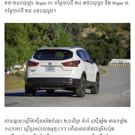
២៣ ២៤០ដុល្លារ, Rogue SV តម្លៃចាប់ពី ២៤ ៧៥០ដុល្លារ និង Rogue SL
តម្លៃចាប់ពី ២៨ ៤៥០ដុល្លារ។
រថយន្តនេះប្រើម៉ាស៊ីនសាំងចំណុះ ២,០លីត្រ ទំហំ ៤ស៊ីឡាំង មានកម្លាំង
១៤១សេះ ប្រើប្រអប់លេខអូតូ CVT ហើយមានទាំងជម្រើសប៉ុង