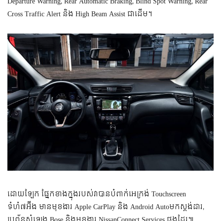
Departure Warning, Rear Automatic Braking, Blind Spot Warning, Rear
Cross Traffic Alert និង High Beam Assist ជាដើម។
ដោយឡែក ផ្នែកខាងក្នុងរបស់វាបានបំពាក់អេក្រង់ Touchscreen
ទំហំ៧អ៊ីង មានមុខងារ Apple CarPlay និង Android Autoមកស្តង់ដារ,
ប្រព័ន្ធសំឡេង Bose និងមុខងារ NissanConnect Services ផងដែរ៕