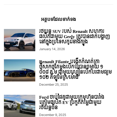
អត្ថបទ​ដែល​ទាក់ទង
រថយន្ត SUV របស់ Renault សហការ
ផលិតជាមួយ Geely ត្រូវបានដាក់បង្ហាញ
នៅក្នុងប្រទេសកូរ៉េខាងត្បូង
January 14, 2026
Renault Filante បង្កើតកំណត់ត្រា
ថ្មីសាកថ្មតែម្ដងបើកបរបានចម្ងាយ ១
០០៨ គ.ម ជាមួយល្បឿនបើកបរជាមធ្យម
១០២ គីឡូម៉ែត្រ/ម៉ោង
December 25, 2025
Ford ចាប់ដៃគូជាមួយក្រុមហ៊ុនបារាំង
ត្រៀមផលិត EV ប្រកួតតម្លៃជាមួយ
រថយន្តចិន
December 9, 2025