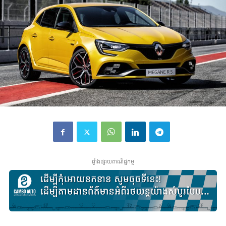
ផ្ទាំងផ្សាយពាណិជ្ជកម្ម