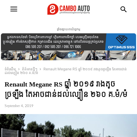
ផ្ទាំងផ្សាយពាណិជ្ជកម្ម
ទំព័រដើម
ព័ត៍មានថ្មីៗ
Renault Megane RS ឆ្នាំ ២០១៩ រាងតូចច្រឡឹង តែអាចជាន់
ដល់ល្បឿន ២៦០ គ.ម៉/ម៉
Renault Megane RS ឆ្នាំ ២០១៩ រាងតូច
ច្រឡឹង តែអាចជាន់ដល់ល្បឿន ២៦០ គ.ម៉/ម៉
September 4, 2019