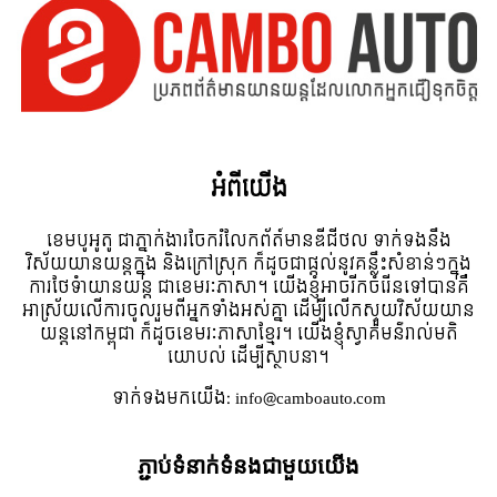
អំពី​យើង
ខេមបូអូតូ ជាភ្នាក់ងារចែករំលែកព័ត៍មានឌីជីថល ទាក់ទងនឹង
វិស័យយានយន្តក្នុង និងក្រៅស្រុក ក៏ដូចជាផ្តល់នូវគន្លឹះសំខាន់ៗក្នុង
ការថែទំាយានយន្ត ជាខេមរៈភាសា។ យើងខ្ញុំអាចរីកចំរើនទៅបានគឺ
អាស្រ័យលើការចូលរួមពីអ្នកទាំងអស់គ្នា ដើម្បីលើកស្ទួយវិស័យយាន
យន្តនៅកម្ពុជា ក៏ដូចខេមរៈភាសាខ្មែរ។ យើងខ្ញុំស្វាគមន៌រាល់មតិ
យោបល់ ដើម្បីស្ថាបនា។
ទាក់ទង​មក​យើង:
info@camboauto.com
ភ្ជាប់ទំនាក់ទំនងជាមួយយើង