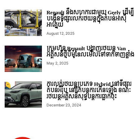
Renault នឹងសហការជាមួយ Geely ដើម្បី
បង្កើនទីផ្សារលក់រថយន្ដក្នុងតំបន់អាស៊ី
អាគ្នេយ៍
August 12, 2025
ក្រុមហ៊ុន Renault បង្ហាញរថយន្ត​ Van ​
អគ្គិសនី​ថ្មីបី​ម៉ូឌែលមើលទៅទាក់ទាញខ្លាំង
May 2, 2025
ការលក់រថយន្តប្រភេទ Hybrid នៅទីផ្សារ
តំបន់អឺរ៉ុប នៅតែបន្តការកើនឡើង ខណៈ
រថយន្តអគ្គិសនីសុទ្ធបន្តការធ្លាក់ចុះ
December 23, 2024