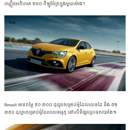
ល្បឿន​អតិបរមា ២៦០ គីឡូម៉ែត្រ​ក្នុង​មួយ​ម៉ោង។
Renault មានតម្លៃ ៥០ ៣០០ ដុល្លារ​សម្រាប់​ម៉ូដែល​លេខ​ដៃ និង ៥២
៣៥០ ដុល្លារ​សម្រាប់​ម៉ូដែល​លេខ​អូតូ នៅលើទីផ្សារប្រទេសបារាំង៕