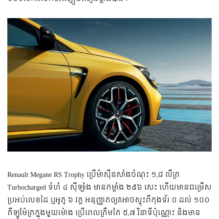
Renault Megane RS Trophy ប្រើ​ម៉ាស៊ីន​សាំង​ចំណុះ ១,៨ លីត្រ
Turbocharged ទំហំ ៤ ស៊ីឡាំង មាន​កម្លាំង​ ២៩៦ សេះ ​ហើយមានជម្រើស​
ប្រអប់លេខ​ដៃ ឬ​អូតូ ៦ វគ្គ អនុញ្ញាត​ឲ្យ​វា​អាចស្ទុះ​ពី​កុងទ័រ ០ ដល់ ១០០
គីឡូម៉ែត្រ​ក្នុង​មួយ​ម៉ោង ប្រើ​ពេល​ត្រឹមតែ ៥,៧ វិនាទី​ប៉ុណ្ណោះ និង​មាន​