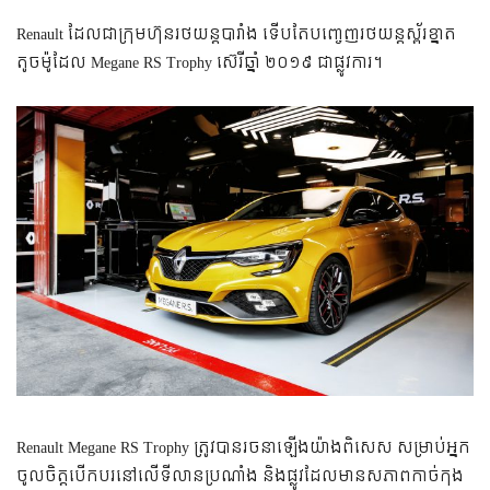
Renault ដែលជាក្រុមហ៊ុន​រថយន្ត​បារាំង ទើប​តែ​បញ្ចេញរថយន្តស្ព័រខ្នាត
តូចម៉ូដែល Megane RS Trophy ស៊េរី​ឆ្នាំ ២០១៩ ជាផ្លូវការ។
Renault Megane RS Trophy ត្រូវ​បាន​រចនា​ឡើងយ៉ាងពិសេស ​សម្រាប់​អ្នក
ចូលចិត្ត​បើកបរ​នៅ​លើ​ទីលាន​ប្រណាំង និង​ផ្លូវ​ដែល​មាន​សភាព​កាច់​កុង​