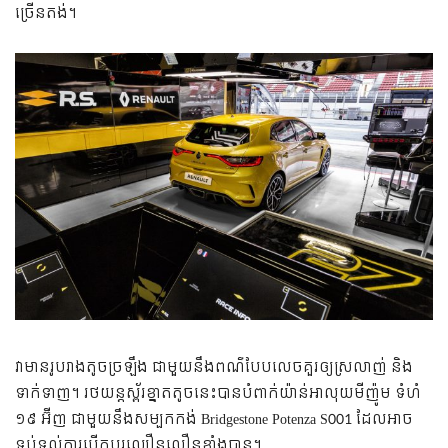
ច្រើន​តង់។
វា​មាន​រូបរាង​តូច​ច្រឡឹង ជាមួយ​នឹង​ពណ៌​បែប​លេច​គួរ​ឲ្យ​ស្រលាញ់ និង​
ទាក់ទាញ។ រថយន្ត​ស្ព័រ​ខ្នាត​តូច​នេះ​បាន​បំពាក់​យ៉ាន់​អាលុយមីញ៉ូម ទំហំ
១៩ អ៊ីញ ជាមួយ​នឹង​សម្បក​កង់ Bridgestone Potenza S001 ដែល​អាច
ទប់ទល់​ការ​បើកបរ​ល្បឿន​លឿន​ខ្លាំងបាន។