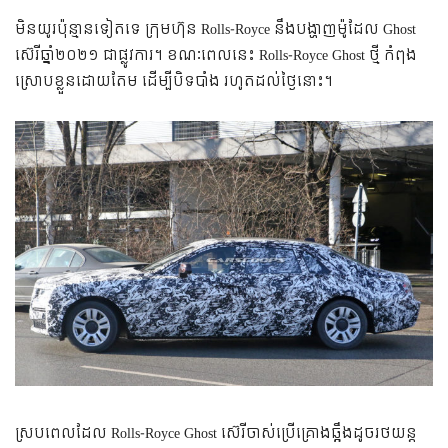
មិនយូរប៉ុន្មានទៀតទេ ក្រុមហ៊ុន Rolls-Royce នឹងបង្ហាញម៉ូដែល Ghost
ស៊េរីឆ្នាំ២០២១ ជាផ្លូវការ។ ខណៈពេលនេះ Rolls-Royce Ghost ថ្មី កំពុង
ស្រោបខ្លួនដោយតែម ដើម្បីបិទបាំង រហូតដល់ថ្ងៃនោះ។
ស្របពេលដែល Rolls-Royce Ghost ស៊េរីចាស់ប្រើគ្រោងឆ្អឹងដូចរថយន្ត