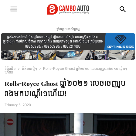
ផ្ទាំងផ្សាយពាណិជ្ជកម្ម
ទំព័រដើម
ព័ត៍មានថ្មីៗ
Rolls-Royce Ghost ឆ្នាំ២០២១ លេចចេញរូបរាងមកបណ្តើរៗ
ហើយ!
Rolls-Royce Ghost ឆ្នាំ២០២១ លេចចេញរូប
រាងមកបណ្តើរៗហើយ!
February 5, 2020