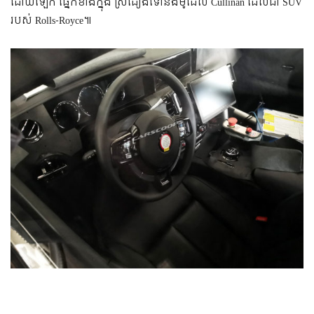
ដោយឡែក ផ្នែកខាងក្នុង ស្រដៀងទៅនឹងម៉ូដែល Cullinan ដែលជា SUV
របស់ Rolls-Royce៕