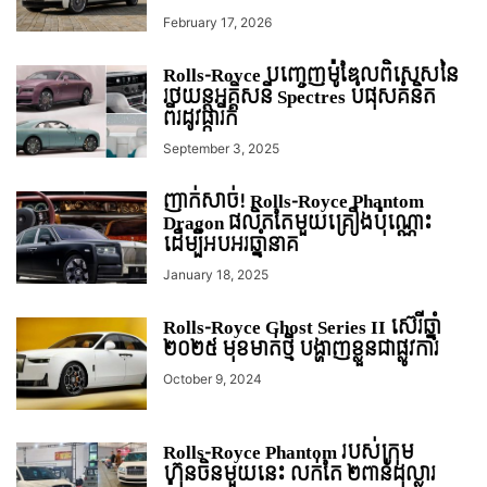
February 17, 2026
Rolls-Royce បញ្ចេញម៉ូឌែលពិសេសនៃ
រថយន្តអគ្គិសនី Spectres បំផុសគំនិត
ពីរដូវផ្ការីក
September 3, 2025
ញាក់សាច់! Rolls-Royce Phantom
Dragon ផលិតតែមួយគ្រឿងប៉ុណ្ណោះ
ដើម្បីអបអរឆ្នាំនាគ
January 18, 2025
Rolls-Royce Ghost Series II ស៊េរីឆ្នាំ
២០២៥ មុខមាត់ថ្មី បង្ហាញខ្លួនជាផ្លូវការ
October 9, 2024
Rolls-Royce Phantom របស់ក្រុម
ហ៊ុនចិនមួយនេះ លក់តែ ២ពាន់ដុល្លារ