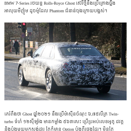
BMW 7-Series រថយន្ត Rolls-Royce Ghost ស៊េរីថ្មីនឹងប្រើគ្រោងឆ្អឹង
អាលុយមីញ៉ូម ដូចម៉ូដែល Phantom ជំនាន់ចុងក្រោយបង្អស់។
គេរំពឹងថា Ghost ឆ្នាំ២០២១ នឹងប្រើម៉ាស៊ីនចំណុះ ៦,៧៥លីត្រ Twin-
turbo ទំហំ ១២ស៊ីឡាំង មានកម្លាំង ៥៦៣សេះ ប្រើប្រអប់លេខអូតូ ៨វគ្គ
និងប៉ុងមួយមកស្តង់ដារ តែក៏មាន Option ប៉ុងពីរផងដែរ។ មិនតែ