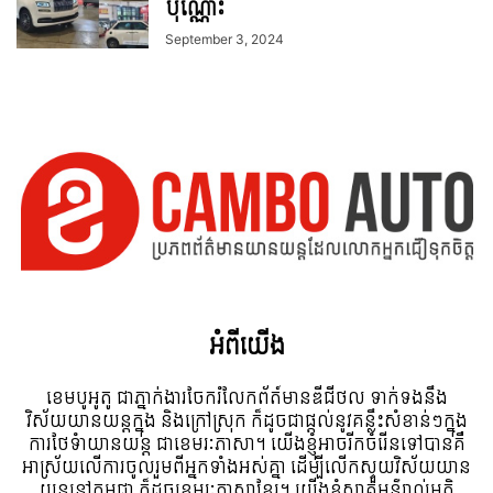
ប៉ុណ្ណោះ
September 3, 2024
អំពី​យើង
ខេមបូអូតូ ជាភ្នាក់ងារចែករំលែកព័ត៍មានឌីជីថល ទាក់ទងនឹង
វិស័យយានយន្តក្នុង និងក្រៅស្រុក ក៏ដូចជាផ្តល់នូវគន្លឹះសំខាន់ៗក្នុង
ការថែទំាយានយន្ត ជាខេមរៈភាសា។ យើងខ្ញុំអាចរីកចំរើនទៅបានគឺ
អាស្រ័យលើការចូលរួមពីអ្នកទាំងអស់គ្នា ដើម្បីលើកស្ទួយវិស័យយាន
យន្តនៅកម្ពុជា ក៏ដូចខេមរៈភាសាខ្មែរ។ យើងខ្ញុំស្វាគមន៌រាល់មតិ