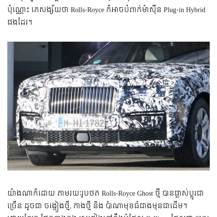
ប៉ុណ្ណោះ គេសង្ស័យថា Rolls-Royce ក៏អាចបំពាក់ម៉ាស៊ីន Plug-in Hybrid
ផងដែរ។
យ៉ាងណាក៏ដោយ តាមរយៈរូបថត Rolls-Royce Ghost ថ្មី បានផ្លាស់ប្តូរជា
ច្រើន ដូចជា ចង្កៀងថ្មី, កាងថ្មី និង ប៉ាណាមុខធំជាងមុនជាដើម។