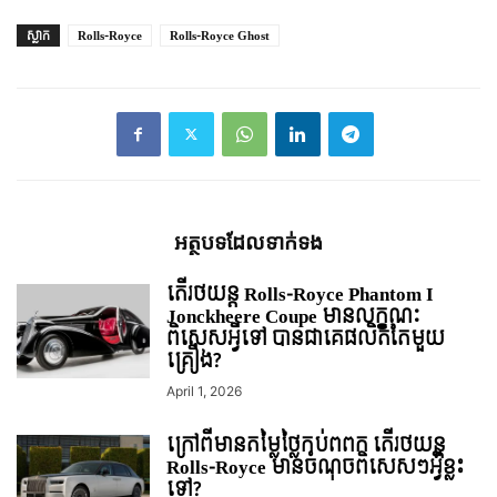
ស្លាក
Rolls-Royce
Rolls-Royce Ghost
អត្ថបទ​ដែល​ទាក់ទង
តើរថយន្ត Rolls-Royce Phantom I
Jonckheere Coupe មានលក្ខណៈ
ពិសេសអ្វីទៅ បានជាគេផលិតតែមួយ
គ្រឿង?
April 1, 2026
ក្រៅពីមានតម្លៃថ្លៃកប់ពពក តើរថយន្ត
Rolls-Royce មានចំណុចពិសេសៗអ្វីខ្លះ
ទៅ?