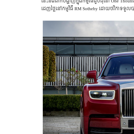
នេះ​នឹង​ដាក់​បង្ហាញ​ក្នុង​កម្មវិធី​ជួបជុំ​​នៅ One Thou
ដេញ​ថ្លៃ​នៅ​កម្មវិធី RM Sotheby ដោយ​ថវិកា​ទទួល​បាន​