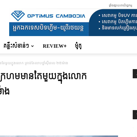
ផ្ទាំងផ្សាយពាណិជ្ជកម្ម
គន្លឹះសំខាន់ៗ
REVIEW+
ម៉ូតូ
មួយក្នុងលោក គ្រាន់តែលាបថ្នាំស៊ីពេល ២៥ម៉ោង
៌ក្រហមមានតែមួយក្នុងលោក
៉ោង