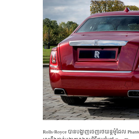
Rolls-Royce បាន​បង្ហាញ​ចេញ​រថយន្ត​ម៉ូដែល Phanto