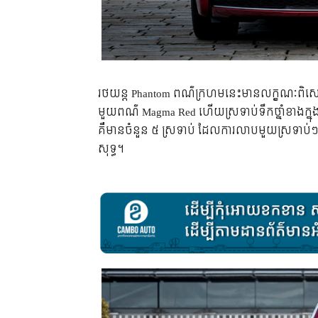
​រថយន្ត​ Phantom ពណ៌​ក្រហម​នេះ​មាន​លក្ខណៈ​ពិសេស​ត្
មួយ​ពណ៌ Magma Red ហើយ​ស្រទាប់​ទឹក​ថ្នាំ​ខាង​ក្នុង​
គឺ​មាន​ចំនួន ៥ ស្រទាប់ ដែល​ការ​លាប​មួយ​ស្រទាប់ៗ
សុទ្ធ។