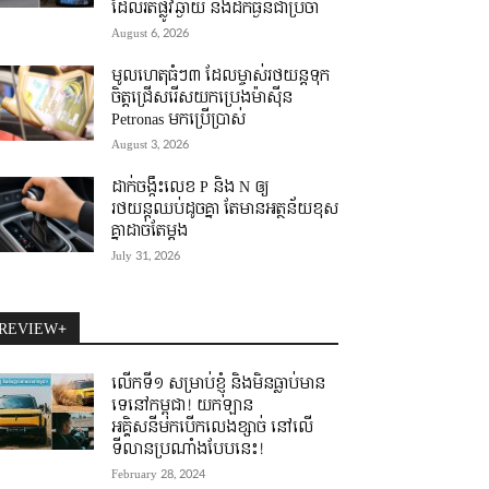
ដែលរត់ផ្លូវឆ្ងាយ និងដឹកធ្ងន់ជាប្រចាំ
August 6, 2026
មូលហេតុធំៗ៣ ដែលម្ចាស់រថយន្តទុក
ចិត្តជ្រើសរើសយកប្រេងម៉ាស៊ីន
Petronas មកប្រើប្រាស់
August 3, 2026
ដាក់ចង្កឹះលេខ P និង N ឲ្យ
រថយន្តឈប់ដូចគ្នា តែមានអត្ថន័យខុស
គ្នាដាច់តែម្តង
July 31, 2026
REVIEW+
លើកទី១ សម្រាប់ខ្ញុំ និងមិនធ្លាប់មាន
ទេនៅកម្ពុជា! យកឡាន
អគ្គិសនីមកបើកលេងខ្សាច់ នៅលើ
ទីលានប្រណាំងបែបនេះ!
February 28, 2024