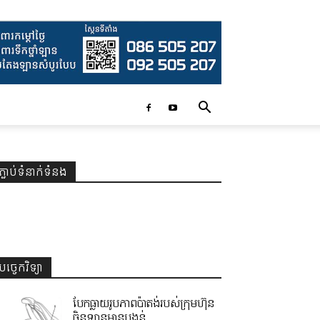
ភ្ជាប់ទំនាក់ទំនង
បច្ចេកវិទ្យា
បែកធ្លាយរូបភាពប៉ាតង់របស់ក្រុមហ៊ុន
ចិនឡានមានបង្គន់