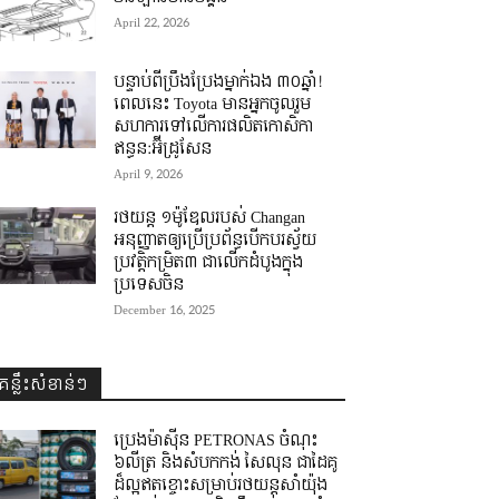
April 22, 2026
បន្ទាប់ពីប្រឹងប្រែងម្នាក់ឯង ៣០ឆ្នាំ! ​
ពេលនេះ Toyota មានអ្នកចូលរួម
សហការទៅលើការផលិតកោសិកា
ឥន្ធន:អ៊ីដ្រូសែន
April 9, 2026
រថយន្ត ១ម៉ូឌែលរបស់ Changan
អនុញ្ញាតឲ្យប្រើប្រព័ន្ធបើកបរស្វ័យ
ប្រវត្តិកម្រិត៣ ជាលើកដំបូងក្នុង
ប្រទេសចិន
December 16, 2025
គន្លឹះសំខាន់ៗ
ប្រេងម៉ាស៊ីន PETRONAS ចំណុះ
៦លីត្រ និងសំបកកង់ សៃលុន ជាដៃគូ
ដ៏ល្អឥតខ្ចោះសម្រាប់រថយន្តសាំយ៉ុង