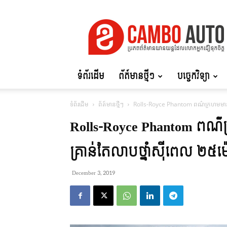
Cambo
Auto
ទំព័រដើម
ព័ត៍មានថ្មីៗ
បច្ចេកវិទ្យា
ទំព័រដើម
ព័ត៍មានថ្មីៗ
Rolls-Royce Phantom ពណ៌ក្រហមមានតែ
Rolls-Royce Phantom ពណ
គ្រាន់តែលាបថ្នាំស៊ីពេល ២៥ម
December 3, 2019