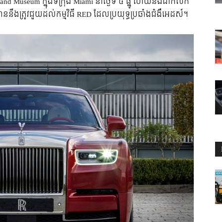
nsand Museum ក្នុង​ទីក្រុង Miami នា​ថ្ងៃ​ទី ៤ ធ្នូ ហើយ​នឹង​ដាក់​លក់​
នឹង​ត្រូវ​ជួយ​ដល់​កម្មវិធី RED ដែល​ប្រយុទ្ធ​ប្រឆាំង​ជំងឺ​អេដស៍។