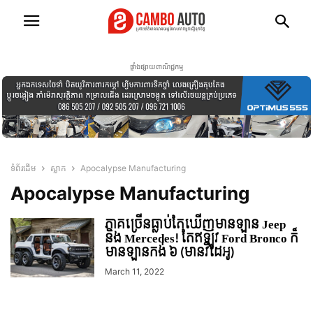
ផ្ទាំងផ្សាយពាណិជ្ជកម្ម
ទំព័រដើម
ស្លាក
Apocalypse Manufacturing
Apocalypse Manufacturing
ភាគច្រើនធ្លាប់តែឃើញមានឡាន Jeep
និង Mercedes! តែឥឡូវ Ford Bronco ក៏
មានឡានកង់ ៦ (មានវីដេអូ)
March 11, 2022