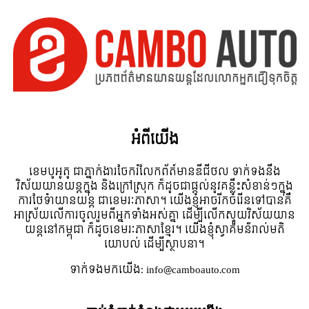
អំពី​យើង
ខេមបូអូតូ ជាភ្នាក់ងារចែករំលែកព័ត៍មានឌីជីថល ទាក់ទងនឹង
វិស័យយានយន្តក្នុង និងក្រៅស្រុក ក៏ដូចជាផ្តល់នូវគន្លឹះសំខាន់ៗក្នុង
ការថែទំាយានយន្ត ជាខេមរៈភាសា។ យើងខ្ញុំអាចរីកចំរើនទៅបានគឺ
អាស្រ័យលើការចូលរួមពីអ្នកទាំងអស់គ្នា ដើម្បីលើកស្ទួយវិស័យយាន
យន្តនៅកម្ពុជា ក៏ដូចខេមរៈភាសាខ្មែរ។ យើងខ្ញុំស្វាគមន៌រាល់មតិ
យោបល់ ដើម្បីស្ថាបនា។
ទាក់ទង​មក​យើង:
info@camboauto.com