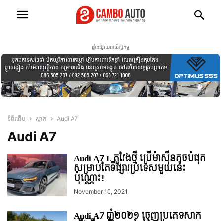
ផ្ទាំងផ្សាយពាណិជ្ជកម្ម
ទំព័រដើម
ស្លាក
Audi A7
Audi A7
Audi A7 L តួវែងថ្មី ប្រើម៉ាស៊ីនតូចបំផុត
សម្រាប់តែទីផ្សារប្រទេសមួយនេះ
ប៉ុណ្ណោះ!
November 10, 2021
Audi A7 ឆ្នាំ២០២១ ចេញប្រភេទសាក