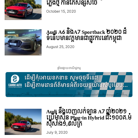
ភ្លើងថ្មី កាន់តែសន្សំសំចៃ
October 15, 2020
Audi A6 និងA7 Sportback ២០២០ ដ៏
ទំនើបមានវត្តមានជាផ្លូវការនៅកម្ពុជា
August 25, 2020
ផ្ទាំងផ្សាយពាណិជ្ជកម្ម
Audi នឹងចេញលក់ឡាន A7 ឆ្នាំ២០២១
ប្រើម៉ាស៊ីន Plug-in Hybrid ជិះ១០០គ.ម៉
ស៊ីសាំង១,៩លីត្រ
July 9, 2020