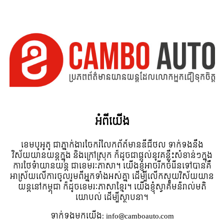
អំពី​យើង
ខេមបូអូតូ ជាភ្នាក់ងារចែករំលែកព័ត៍មានឌីជីថល ទាក់ទងនឹង
វិស័យយានយន្តក្នុង និងក្រៅស្រុក ក៏ដូចជាផ្តល់នូវគន្លឹះសំខាន់ៗក្នុង
ការថែទំាយានយន្ត ជាខេមរៈភាសា។ យើងខ្ញុំអាចរីកចំរើនទៅបានគឺ
អាស្រ័យលើការចូលរួមពីអ្នកទាំងអស់គ្នា ដើម្បីលើកស្ទួយវិស័យយាន
យន្តនៅកម្ពុជា ក៏ដូចខេមរៈភាសាខ្មែរ។ យើងខ្ញុំស្វាគមន៌រាល់មតិ
យោបល់ ដើម្បីស្ថាបនា។
ទាក់ទង​មក​យើង:
info@camboauto.com