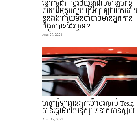
នៅកម្ពុជា! បើរថយន្តដែលមានប្រព័ន្ធ
បើកបរអូតូហើយ តើអាចឲ្យវាបើកដោ
ខ្លួនឯងដោយមិនចាំបាច់មានអ្នកកាន់
ចង្កូតបានដែរឬទេ?
June 29, 2026
បច្ចេកវិទ្យាគ្មានអ្នកបើកបររបស់ Tesla
បានធ្វើអោយមនុស្ស ២នាក់បានស្លាប់
April 19, 2021