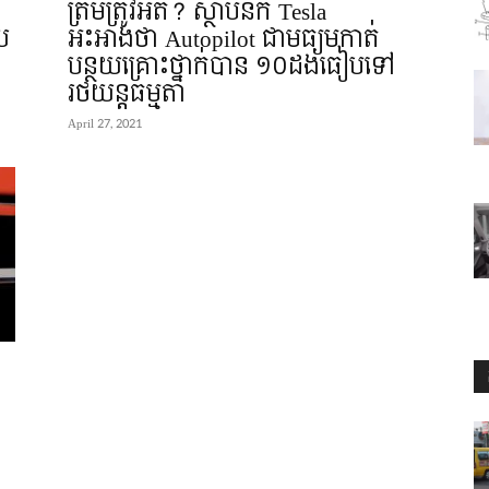
ត្រឹមត្រូវអត់? ស្ថាបនិក Tesla
យ
អះអាងថា Autopilot ជាមធ្យមកាត់
បន្ថយគ្រោះថ្នាក់បាន ១០ដងធៀបទៅ
រថយន្តធម្មតា
April 27, 2021