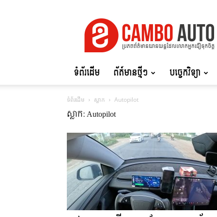
Cambo
Auto
ទំព័រដើម
ព័ត៍មានថ្មីៗ
បច្ចេកវិទ្យា
ទំព័រដើម
ស្លាក
Autopilot
ស្លាក: Autopilot