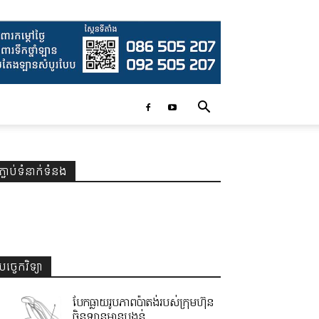
ភ្ជាប់ទំនាក់ទំនង
បច្ចេកវិទ្យា
បែកធ្លាយរូបភាពប៉ាតង់របស់ក្រុមហ៊ុន
ចិនឡានមានបង្គន់