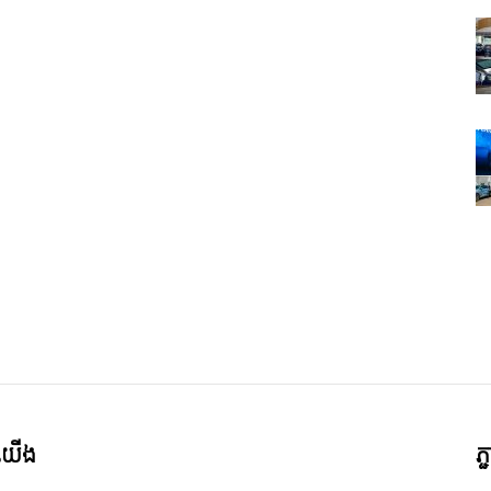
ី​យើង
ភ