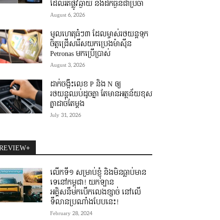
ដែលរត់ផ្លូវឆ្ងាយ និងដឹកធ្ងន់ជាប្រចាំ
August 6, 2026
មូលហេតុធំៗ៣ ដែលម្ចាស់រថយន្តទុក
ចិត្តជ្រើសរើសយកប្រេងម៉ាស៊ីន
Petronas មកប្រើប្រាស់
August 3, 2026
ដាក់ចង្កឹះលេខ P និង N ឲ្យ
រថយន្តឈប់ដូចគ្នា តែមានអត្ថន័យខុស
គ្នាដាច់តែម្តង
July 31, 2026
REVIEW+
លើកទី១ សម្រាប់ខ្ញុំ និងមិនធ្លាប់មាន
ទេនៅកម្ពុជា! យកឡាន
អគ្គិសនីមកបើកលេងខ្សាច់ នៅលើ
ទីលានប្រណាំងបែបនេះ!
February 28, 2024