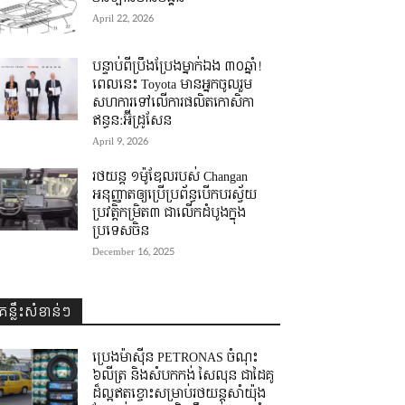
April 22, 2026
បន្ទាប់ពីប្រឹងប្រែងម្នាក់ឯង ៣០ឆ្នាំ! ​
ពេលនេះ Toyota មានអ្នកចូលរួម
សហការទៅលើការផលិតកោសិកា
ឥន្ធន:អ៊ីដ្រូសែន
April 9, 2026
រថយន្ត ១ម៉ូឌែលរបស់ Changan
អនុញ្ញាតឲ្យប្រើប្រព័ន្ធបើកបរស្វ័យ
ប្រវត្តិកម្រិត៣ ជាលើកដំបូងក្នុង
ប្រទេសចិន
December 16, 2025
គន្លឹះសំខាន់ៗ
ប្រេងម៉ាស៊ីន PETRONAS ចំណុះ
៦លីត្រ និងសំបកកង់ សៃលុន ជាដៃគូ
ដ៏ល្អឥតខ្ចោះសម្រាប់រថយន្តសាំយ៉ុង