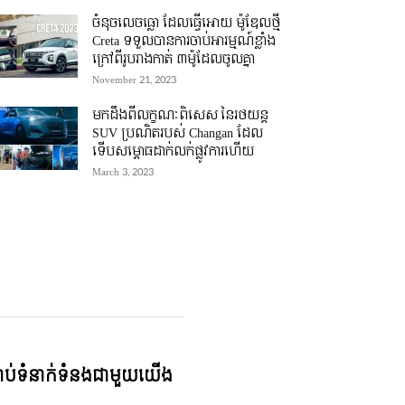
ចំនុចលេចធ្លោ ដែលធ្វើអោយ ម៉ូឌែលថ្មី
Creta ទទួលបានការចាប់អារម្មណ៍ខ្លាំង
ក្រៅពីរូបរាងកាត់ ៣ម៉ូដែលចូលគ្នា
November 21, 2023
មកដឹងពីលក្ខណៈពិសេស នៃរថយន្ត
SUV ប្រណិតរបស់ Changan ដែល
ទើបសម្ភោធដាក់លក់ផ្លូវការហើយ
March 3, 2023
្ជាប់ទំនាក់ទំនងជាមួយយើង