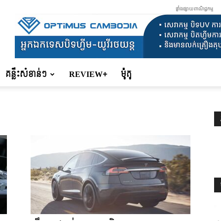
ផ្ទាំងផ្សាយពាណិជ្ជកម្ម
គន្លឹះសំខាន់ៗ
REVIEW+
ម៉ូតូ