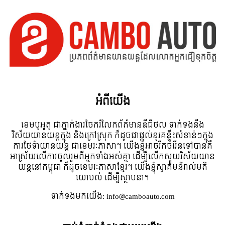
អំពី​យើង
ខេមបូអូតូ ជាភ្នាក់ងារចែករំលែកព័ត៍មានឌីជីថល ទាក់ទងនឹង
វិស័យយានយន្តក្នុង និងក្រៅស្រុក ក៏ដូចជាផ្តល់នូវគន្លឹះសំខាន់ៗក្នុង
ការថែទំាយានយន្ត ជាខេមរៈភាសា។ យើងខ្ញុំអាចរីកចំរើនទៅបានគឺ
អាស្រ័យលើការចូលរួមពីអ្នកទាំងអស់គ្នា ដើម្បីលើកស្ទួយវិស័យយាន
យន្តនៅកម្ពុជា ក៏ដូចខេមរៈភាសាខ្មែរ។ យើងខ្ញុំស្វាគមន៌រាល់មតិ
យោបល់ ដើម្បីស្ថាបនា។
ទាក់ទង​មក​យើង:
info@camboauto.com