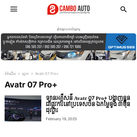
ផ្ទាំងផ្សាយពាណិជ្ជកម្ម
ទំព័រដើម
ស្លាក
Avatr 07 Pro+
Avatr 07 Pro+
ឡានអគ្គីសនី Avatr 07 Pro+ បង្ហាញខ្លួន
ជាផ្លូវការនៅប្រទេសចិន ឯតម្លៃខ្ទង់ ៣មុឺន
ដុល្លារ
February 19, 2025