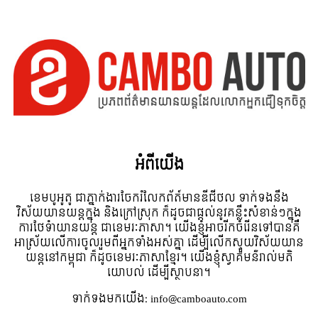
អំពី​យើង
ខេមបូអូតូ ជាភ្នាក់ងារចែករំលែកព័ត៍មានឌីជីថល ទាក់ទងនឹង
វិស័យយានយន្តក្នុង និងក្រៅស្រុក ក៏ដូចជាផ្តល់នូវគន្លឹះសំខាន់ៗក្នុង
ការថែទំាយានយន្ត ជាខេមរៈភាសា។ យើងខ្ញុំអាចរីកចំរើនទៅបានគឺ
អាស្រ័យលើការចូលរួមពីអ្នកទាំងអស់គ្នា ដើម្បីលើកស្ទួយវិស័យយាន
យន្តនៅកម្ពុជា ក៏ដូចខេមរៈភាសាខ្មែរ។ យើងខ្ញុំស្វាគមន៌រាល់មតិ
យោបល់ ដើម្បីស្ថាបនា។
ទាក់ទង​មក​យើង:
info@camboauto.com