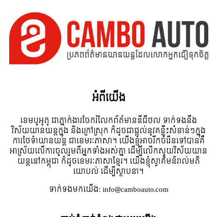
អំពី​យើង
ខេមបូអូតូ ជាភ្នាក់ងារចែករំលែកព័ត៍មានឌីជីថល ទាក់ទងនឹង
វិស័យយានយន្តក្នុង និងក្រៅស្រុក ក៏ដូចជាផ្តល់នូវគន្លឹះសំខាន់ៗក្នុង
ការថែទំាយានយន្ត ជាខេមរៈភាសា។ យើងខ្ញុំអាចរីកចំរើនទៅបានគឺ
អាស្រ័យលើការចូលរួមពីអ្នកទាំងអស់គ្នា ដើម្បីលើកស្ទួយវិស័យយាន
យន្តនៅកម្ពុជា ក៏ដូចខេមរៈភាសាខ្មែរ។ យើងខ្ញុំស្វាគមន៌រាល់មតិ
យោបល់ ដើម្បីស្ថាបនា។
ទាក់ទង​មក​យើង:
info@camboauto.com