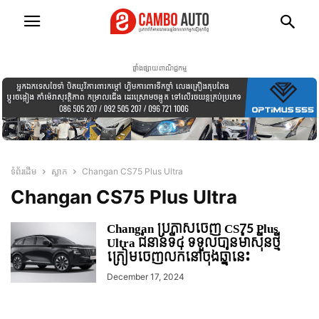
ផ្ទាំងផ្សាយពាណិជ្ជកម្ម
ទំព័រដើម
ស្លាក
Changan CS75 Plus Ultra
Changan CS75 Plus Ultra
Changan ប្រកាសចេញ CS75 Plus
Ultra ជំនាន់ទី៤ ទទួលបានម៉ាសុីនថ្មី
ត្រៀមចេញលក់នៅចុងឆ្នាំនេះ
December 17, 2024