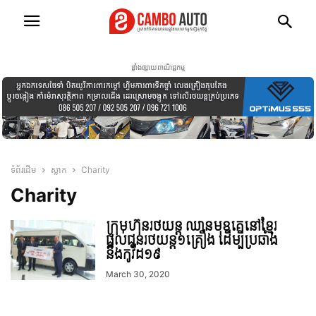
ផ្ទាំងផ្សាយពាណិជ្ជកម្ម
ទំព័រដើម
ស្លាក
Charity
Charity
ក្រុមហ៊ុនរថយន្ត ឈានមុខគេនៅខ្មែរ
ផ្តល់ជូនរថយន្ត១គ្រឿង ដើម្បីប្រឆាំង
នឹងកូវីដ១៩
March 30, 2020