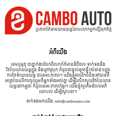
អំពី​យើង
ខេមបូអូតូ ជាភ្នាក់ងារចែករំលែកព័ត៍មានឌីជីថល ទាក់ទងនឹង
វិស័យយានយន្តក្នុង និងក្រៅស្រុក ក៏ដូចជាផ្តល់នូវគន្លឹះសំខាន់ៗក្នុង
ការថែទំាយានយន្ត ជាខេមរៈភាសា។ យើងខ្ញុំអាចរីកចំរើនទៅបានគឺ
អាស្រ័យលើការចូលរួមពីអ្នកទាំងអស់គ្នា ដើម្បីលើកស្ទួយវិស័យយាន
យន្តនៅកម្ពុជា ក៏ដូចខេមរៈភាសាខ្មែរ។ យើងខ្ញុំស្វាគមន៌រាល់មតិ
យោបល់ ដើម្បីស្ថាបនា។
ទាក់ទង​មក​យើង:
info@camboauto.com