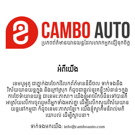
អំពី​យើង
ខេមបូអូតូ ជាភ្នាក់ងារចែករំលែកព័ត៍មានឌីជីថល ទាក់ទងនឹង
វិស័យយានយន្តក្នុង និងក្រៅស្រុក ក៏ដូចជាផ្តល់នូវគន្លឹះសំខាន់ៗក្នុង
ការថែទំាយានយន្ត ជាខេមរៈភាសា។ យើងខ្ញុំអាចរីកចំរើនទៅបានគឺ
អាស្រ័យលើការចូលរួមពីអ្នកទាំងអស់គ្នា ដើម្បីលើកស្ទួយវិស័យយាន
យន្តនៅកម្ពុជា ក៏ដូចខេមរៈភាសាខ្មែរ។ យើងខ្ញុំស្វាគមន៌រាល់មតិ
យោបល់ ដើម្បីស្ថាបនា។
ទាក់ទង​មក​យើង:
info@camboauto.com