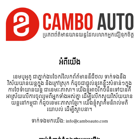
អំពី​យើង
ខេមបូអូតូ ជាភ្នាក់ងារចែករំលែកព័ត៍មានឌីជីថល ទាក់ទងនឹង
វិស័យយានយន្តក្នុង និងក្រៅស្រុក ក៏ដូចជាផ្តល់នូវគន្លឹះសំខាន់ៗក្នុង
ការថែទំាយានយន្ត ជាខេមរៈភាសា។ យើងខ្ញុំអាចរីកចំរើនទៅបានគឺ
អាស្រ័យលើការចូលរួមពីអ្នកទាំងអស់គ្នា ដើម្បីលើកស្ទួយវិស័យយាន
យន្តនៅកម្ពុជា ក៏ដូចខេមរៈភាសាខ្មែរ។ យើងខ្ញុំស្វាគមន៌រាល់មតិ
យោបល់ ដើម្បីស្ថាបនា។
ទាក់ទង​មក​យើង:
info@camboauto.com