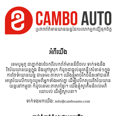
អំពី​យើង
ខេមបូអូតូ ជាភ្នាក់ងារចែករំលែកព័ត៍មានឌីជីថល ទាក់ទងនឹង
វិស័យយានយន្តក្នុង និងក្រៅស្រុក ក៏ដូចជាផ្តល់នូវគន្លឹះសំខាន់ៗក្នុង
ការថែទំាយានយន្ត ជាខេមរៈភាសា។ យើងខ្ញុំអាចរីកចំរើនទៅបានគឺ
អាស្រ័យលើការចូលរួមពីអ្នកទាំងអស់គ្នា ដើម្បីលើកស្ទួយវិស័យយាន
យន្តនៅកម្ពុជា ក៏ដូចខេមរៈភាសាខ្មែរ។ យើងខ្ញុំស្វាគមន៌រាល់មតិ
យោបល់ ដើម្បីស្ថាបនា។
ទាក់ទង​មក​យើង:
info@camboauto.com