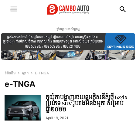
ផ្ទាំងផ្សាយពាណិជ្ជកម្ម
ទំព័រដើម
ស្លាក
E-TNGA
e-TNGA
តូយ៉ូតាបង្ហាញរថយន្តអគ្គិសនីគំរូថ្មី bZ4X
ប្រភេទ SUV រូបរាងមិនធម្មតា សម្រាប់
ឆ្នាំ២០២២
April 19, 2021