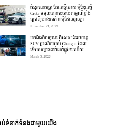
ចំនុចលេចធ្លោ ដែលធ្វើអោយ ម៉ូឌែលថ្មី
Creta ទទួលបានការចាប់អារម្មណ៍ខ្លាំង
ក្រៅពីរូបរាងកាត់ ៣ម៉ូដែលចូលគ្នា
November 21, 2023
មកដឹងពីលក្ខណៈពិសេស នៃរថយន្ត
SUV ប្រណិតរបស់ Changan ដែល
ទើបសម្ភោធដាក់លក់ផ្លូវការហើយ
March 3, 2023
្ជាប់ទំនាក់ទំនងជាមួយយើង