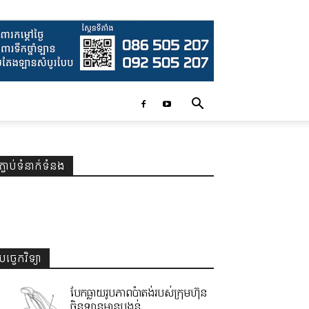
ភ្ជាប់ទំនាក់ទំនង
បច្ចេកវិទ្យា
បែកធ្លាយរូបភាពប៉ាតង់របស់ក្រុមហ៊ុន
ចិនឡានមានបង្គន់