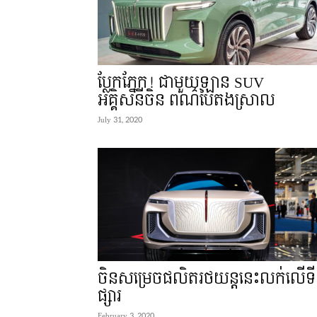
ប្លែកភ្នែក! ជាមួយឡាន SUV
អគ្គិសនីចិន ពណ៌បៃតងស្រាល
July 31, 2020
ចិនសម្រេចផលិតរថយន្តនេះលក់លើទី
ផ្សារ
February 3, 2020