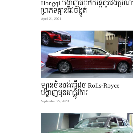
Hongqi បង្ហាញគំរូរថយន្តតួរវែងប្រណ
ប្រភេទគ្មានដៃចង្កូត
April 21, 2021
ឡានចិនចង់ធ្វើដូច Rolls-Royce
បង្ហាញមុខជាផ្លូវការ
September 29, 2020