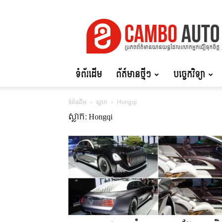
Cambo
Auto
ទំព័រដើម
ព័ត៍មានថ្មីៗ
បច្ចេកវិទ្យា
ទំព័រដើម
ស្លាក
Hongqi
ស្លាក: Hongqi