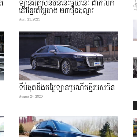
ិត
ឡានអគ្គិសនីចិននេះមួយនេះ ដាក់លក់
នៅខ្មែរតម្លៃជាង ២៣ម៉ឺនដុល្លារ
April 21, 2021
ទីបំផុតដឹងតម្លៃឡានប្រណីតថ្មីរបស់ចិន
August 24, 2020