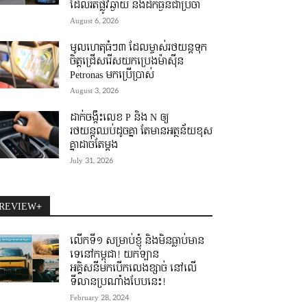
ដែលរត់ផ្លូវឆ្ងាយ និងដឹកធ្ងន់ជាប្រចាំ
August 6, 2026
មូលហេតុធំៗ៣ ដែលម្ចាស់រថយន្តទុក
ចិត្តជ្រើសរើសយកប្រេងម៉ាស៊ីន
Petronas មកប្រើប្រាស់
August 3, 2026
ដាក់ចង្កឹះលេខ P និង N ឲ្យ
រថយន្តឈប់ដូចគ្នា តែមានអត្ថន័យខុស
គ្នាដាច់តែម្តង
July 31, 2026
REVIEW+
លើកទី១ សម្រាប់ខ្ញុំ និងមិនធ្លាប់មាន
ទេនៅកម្ពុជា! យកឡាន
អគ្គិសនីមកបើកលេងខ្សាច់ នៅលើ
ទីលានប្រណាំងបែបនេះ!
February 28, 2024