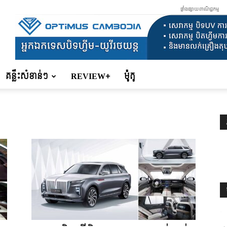
ផ្ទាំងផ្សាយពាណិជ្ជកម្ម
គន្លឹះសំខាន់ៗ
REVIEW+
ម៉ូតូ