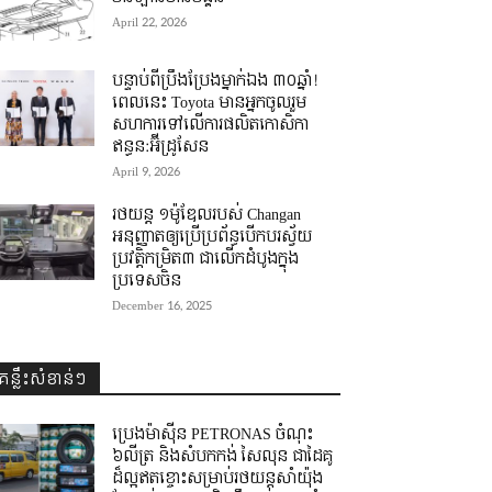
April 22, 2026
បន្ទាប់ពីប្រឹងប្រែងម្នាក់ឯង ៣០ឆ្នាំ! ​
ពេលនេះ Toyota មានអ្នកចូលរួម
សហការទៅលើការផលិតកោសិកា
ឥន្ធន:អ៊ីដ្រូសែន
April 9, 2026
រថយន្ត ១ម៉ូឌែលរបស់ Changan
អនុញ្ញាតឲ្យប្រើប្រព័ន្ធបើកបរស្វ័យ
ប្រវត្តិកម្រិត៣ ជាលើកដំបូងក្នុង
ប្រទេសចិន
December 16, 2025
គន្លឹះសំខាន់ៗ
ប្រេងម៉ាស៊ីន PETRONAS ចំណុះ
៦លីត្រ និងសំបកកង់ សៃលុន ជាដៃគូ
ដ៏ល្អឥតខ្ចោះសម្រាប់រថយន្តសាំយ៉ុង