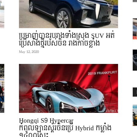
ប្រមាញ់បានរូបរាងទាំងស្រុង SUV អត់
ប្រើសាំងថ្មីរបស់ចិន រាងកាចខ្លាំង
May 12, 2020
Hongqi S9 Hypercar
កំពូលឡានស្ព័រចិនប្រើ Hybrid កម្លាំង
១៤០០សេះ