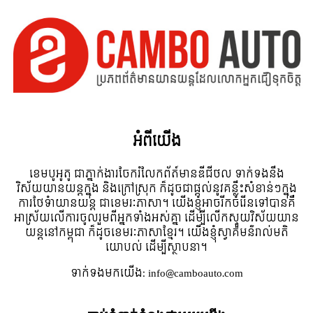
អំពី​យើង
ខេមបូអូតូ ជាភ្នាក់ងារចែករំលែកព័ត៍មានឌីជីថល ទាក់ទងនឹង
វិស័យយានយន្តក្នុង និងក្រៅស្រុក ក៏ដូចជាផ្តល់នូវគន្លឹះសំខាន់ៗក្នុង
ការថែទំាយានយន្ត ជាខេមរៈភាសា។ យើងខ្ញុំអាចរីកចំរើនទៅបានគឺ
អាស្រ័យលើការចូលរួមពីអ្នកទាំងអស់គ្នា ដើម្បីលើកស្ទួយវិស័យយាន
យន្តនៅកម្ពុជា ក៏ដូចខេមរៈភាសាខ្មែរ។ យើងខ្ញុំស្វាគមន៌រាល់មតិ
យោបល់ ដើម្បីស្ថាបនា។
ទាក់ទង​មក​យើង:
info@camboauto.com