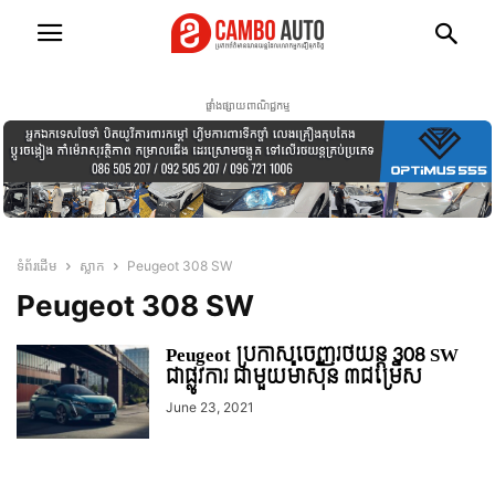
ផ្ទាំងផ្សាយពាណិជ្ជកម្ម
ទំព័រដើម
ស្លាក
Peugeot 308 SW
Peugeot 308 SW
Peugeot ប្រកាសចេញរថយន្ត 308 SW
ជាផ្លូវការ ជាមួយម៉ាស៊ីន ៣ជម្រើស
June 23, 2021