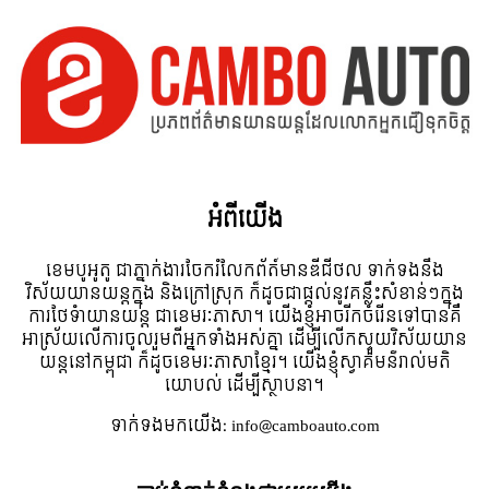
អំពី​យើង
ខេមបូអូតូ ជាភ្នាក់ងារចែករំលែកព័ត៍មានឌីជីថល ទាក់ទងនឹង
វិស័យយានយន្តក្នុង និងក្រៅស្រុក ក៏ដូចជាផ្តល់នូវគន្លឹះសំខាន់ៗក្នុង
ការថែទំាយានយន្ត ជាខេមរៈភាសា។ យើងខ្ញុំអាចរីកចំរើនទៅបានគឺ
អាស្រ័យលើការចូលរួមពីអ្នកទាំងអស់គ្នា ដើម្បីលើកស្ទួយវិស័យយាន
យន្តនៅកម្ពុជា ក៏ដូចខេមរៈភាសាខ្មែរ។ យើងខ្ញុំស្វាគមន៌រាល់មតិ
យោបល់ ដើម្បីស្ថាបនា។
ទាក់ទង​មក​យើង:
info@camboauto.com