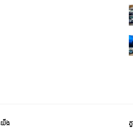
ី​យើង
ភ