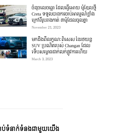
ចំនុចលេចធ្លោ ដែលធ្វើអោយ ម៉ូឌែលថ្មី
Creta ទទួលបានការចាប់អារម្មណ៍ខ្លាំង
ក្រៅពីរូបរាងកាត់ ៣ម៉ូដែលចូលគ្នា
November 21, 2023
មកដឹងពីលក្ខណៈពិសេស នៃរថយន្ត
SUV ប្រណិតរបស់ Changan ដែល
ទើបសម្ភោធដាក់លក់ផ្លូវការហើយ
March 3, 2023
្ជាប់ទំនាក់ទំនងជាមួយយើង