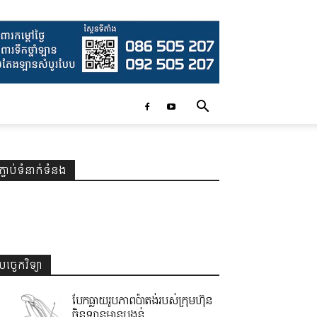
ភ្ជាប់ទំនាក់ទំនង
បច្ចេកវិទ្យា
បែកធ្លាយរូបភាពប៉ាតង់របស់ក្រុមហ៊ុន
ចិនឡានមានបង្គន់