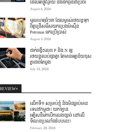
ដែលរត់ផ្លូវឆ្ងាយ និងដឹកធ្ងន់ជាប្រចាំ
August 6, 2026
មូលហេតុធំៗ៣ ដែលម្ចាស់រថយន្តទុក
ចិត្តជ្រើសរើសយកប្រេងម៉ាស៊ីន
Petronas មកប្រើប្រាស់
August 3, 2026
ដាក់ចង្កឹះលេខ P និង N ឲ្យ
រថយន្តឈប់ដូចគ្នា តែមានអត្ថន័យខុស
គ្នាដាច់តែម្តង
July 31, 2026
REVIEW+
លើកទី១ សម្រាប់ខ្ញុំ និងមិនធ្លាប់មាន
ទេនៅកម្ពុជា! យកឡាន
អគ្គិសនីមកបើកលេងខ្សាច់ នៅលើ
ទីលានប្រណាំងបែបនេះ!
February 28, 2024