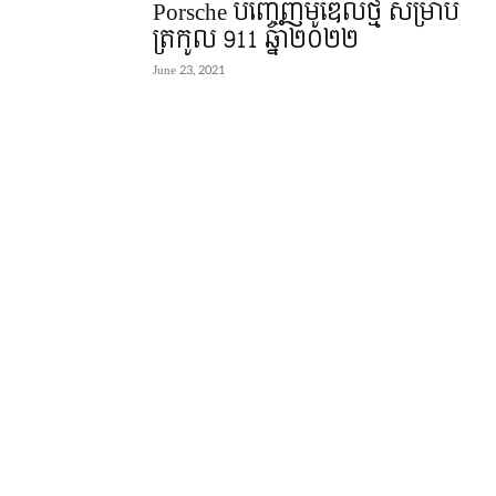
Porsche បញ្ចេញម៉ូឌែលថ្មី សម្រាប់
ត្រកូល 911 ឆ្នាំ២០២២
June 23, 2021