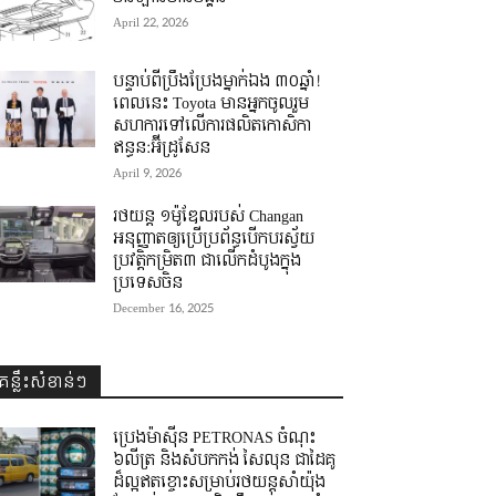
April 22, 2026
បន្ទាប់ពីប្រឹងប្រែងម្នាក់ឯង ៣០ឆ្នាំ! ​
ពេលនេះ Toyota មានអ្នកចូលរួម
សហការទៅលើការផលិតកោសិកា
ឥន្ធន:អ៊ីដ្រូសែន
April 9, 2026
រថយន្ត ១ម៉ូឌែលរបស់ Changan
អនុញ្ញាតឲ្យប្រើប្រព័ន្ធបើកបរស្វ័យ
ប្រវត្តិកម្រិត៣ ជាលើកដំបូងក្នុង
ប្រទេសចិន
December 16, 2025
គន្លឹះសំខាន់ៗ
ប្រេងម៉ាស៊ីន PETRONAS ចំណុះ
៦លីត្រ និងសំបកកង់ សៃលុន ជាដៃគូ
ដ៏ល្អឥតខ្ចោះសម្រាប់រថយន្តសាំយ៉ុង