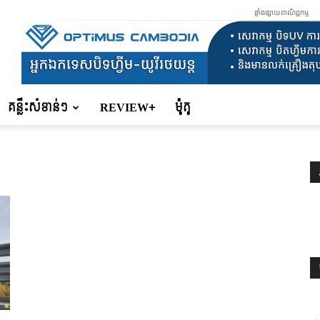
ផ្ទាំងផ្សាយពាណិជ្ជកម្ម
គន្លឹះសំខាន់ៗ
REVIEW+
ម៉ូតូ