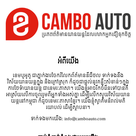
អំពី​យើង
ខេមបូអូតូ ជាភ្នាក់ងារចែករំលែកព័ត៍មានឌីជីថល ទាក់ទងនឹង
វិស័យយានយន្តក្នុង និងក្រៅស្រុក ក៏ដូចជាផ្តល់នូវគន្លឹះសំខាន់ៗក្នុង
ការថែទំាយានយន្ត ជាខេមរៈភាសា។ យើងខ្ញុំអាចរីកចំរើនទៅបានគឺ
អាស្រ័យលើការចូលរួមពីអ្នកទាំងអស់គ្នា ដើម្បីលើកស្ទួយវិស័យយាន
យន្តនៅកម្ពុជា ក៏ដូចខេមរៈភាសាខ្មែរ។ យើងខ្ញុំស្វាគមន៌រាល់មតិ
យោបល់ ដើម្បីស្ថាបនា។
ទាក់ទង​មក​យើង:
info@camboauto.com