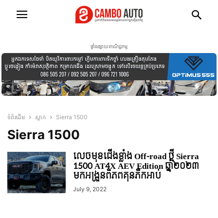
ផ្ទាំងផ្សាយពាណិជ្ជកម្ម
ទំព័រដើម
ស្លាក
Sierra 1500
Sierra 1500
លេចមុខជើងខ្លាំង Off-road ថ្មី Sierra
1500 AT4X AEV Edition ឆ្នាំ២០២៣
មកអង្រួនពិភពគុនភីកអាប់
July 9, 2022