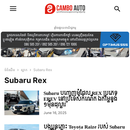
ផ្ទាំងផ្សាយពាណិជ្ជកម្ម
ទំព័រដើម
ស្លាក
Subaru Rex
Subaru Rex
Subaru បញ្ចេញម៉ូដែល REX ប្រភេទ
EREV នៅប្រទេសកំណើត ឯតម្លៃខ្ទង់
១មុឺនដុល្លារ
June 16, 2025
បងប្អូនភ្លោះ Toyota Raize របស់ Subaru