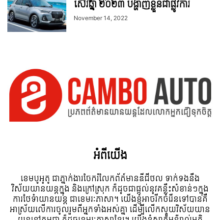
ស៊េរីឆ្នាំ ២០២៣ បង្ហាញខ្លួនជាផ្លូវការ
November 14, 2022
អំពី​យើង
ខេមបូអូតូ ជាភ្នាក់ងារចែករំលែកព័ត៍មានឌីជីថល ទាក់ទងនឹង
វិស័យយានយន្តក្នុង និងក្រៅស្រុក ក៏ដូចជាផ្តល់នូវគន្លឹះសំខាន់ៗក្នុង
ការថែទំាយានយន្ត ជាខេមរៈភាសា។ យើងខ្ញុំអាចរីកចំរើនទៅបានគឺ
អាស្រ័យលើការចូលរួមពីអ្នកទាំងអស់គ្នា ដើម្បីលើកស្ទួយវិស័យយាន