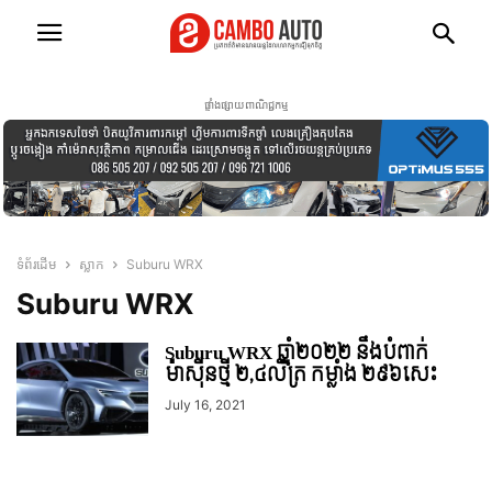
ផ្ទាំងផ្សាយពាណិជ្ជកម្ម
ទំព័រដើម
ស្លាក
Suburu WRX
Suburu WRX
Suburu WRX ឆ្នាំ២០២២ នឹងបំពាក់
ម៉ាស៊ីនថ្មី ២,៤លីត្រ កម្លាំង ២៩៦សេះ
July 16, 2021