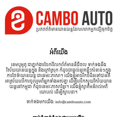
អំពី​យើង
ខេមបូអូតូ ជាភ្នាក់ងារចែករំលែកព័ត៍មានឌីជីថល ទាក់ទងនឹង
វិស័យយានយន្តក្នុង និងក្រៅស្រុក ក៏ដូចជាផ្តល់នូវគន្លឹះសំខាន់ៗក្នុង
ការថែទំាយានយន្ត ជាខេមរៈភាសា។ យើងខ្ញុំអាចរីកចំរើនទៅបានគឺ
អាស្រ័យលើការចូលរួមពីអ្នកទាំងអស់គ្នា ដើម្បីលើកស្ទួយវិស័យយាន
យន្តនៅកម្ពុជា ក៏ដូចខេមរៈភាសាខ្មែរ។ យើងខ្ញុំស្វាគមន៌រាល់មតិ
យោបល់ ដើម្បីស្ថាបនា។
ទាក់ទង​មក​យើង:
info@camboauto.com