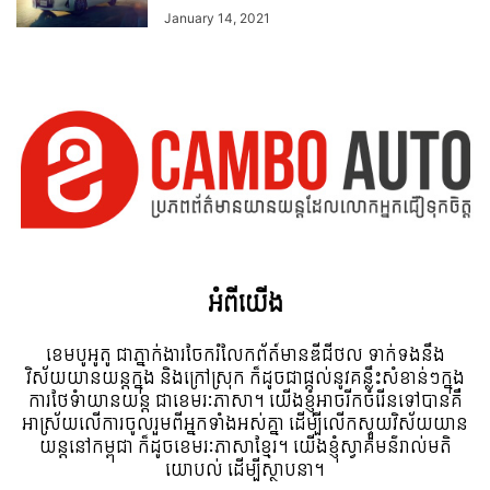
January 14, 2021
អំពី​យើង
ខេមបូអូតូ ជាភ្នាក់ងារចែករំលែកព័ត៍មានឌីជីថល ទាក់ទងនឹង
វិស័យយានយន្តក្នុង និងក្រៅស្រុក ក៏ដូចជាផ្តល់នូវគន្លឹះសំខាន់ៗក្នុង
ការថែទំាយានយន្ត ជាខេមរៈភាសា។ យើងខ្ញុំអាចរីកចំរើនទៅបានគឺ
អាស្រ័យលើការចូលរួមពីអ្នកទាំងអស់គ្នា ដើម្បីលើកស្ទួយវិស័យយាន
យន្តនៅកម្ពុជា ក៏ដូចខេមរៈភាសាខ្មែរ។ យើងខ្ញុំស្វាគមន៌រាល់មតិ
យោបល់ ដើម្បីស្ថាបនា។