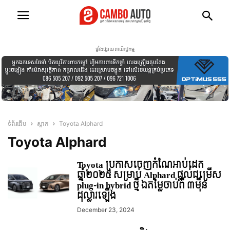
ផ្ទាំងផ្សាយពាណិជ្ជកម្ម
ទំព័រដើម
ស្លាក
Toyota Alphard
Toyota Alphard
Toyota ប្រកាសចេញកំណែអាប់ដេត
ឆ្នាំ២០២៥ សម្រាប់ Alphard ផ្តល់ជម្រើស
plug-in hybrid ថ្មី ឯតម្លៃចាប់ពី ៣មុឺន
ដុល្លារឡើង
December 23, 2024