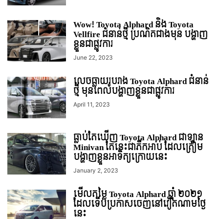
Wow! Toyota Alphard និង Toyota
Vellfire ជំនាន់ថ្មី ប្រណិតជាងមុន បង្ហាញ
ខ្លួនជាផ្លូវការ
June 22, 2023
លេចធ្លាយរូបរាង Toyota Alphard ជំនាន់
ថ្មី មុនពេលបង្ហាញខ្លួនជាផ្លូវការ
April 11, 2023
ធ្លាប់តែឃើញ Toyota Alphard ជាឡាន
Minivan តែនេះជាភីកអាប់ ដែលត្រៀម
បង្ហាញខ្លួនអាទិត្យក្រោយនេះ
January 2, 2023
មើលតម្លៃ Toyota Alphard ឆ្នាំ ២០២១
ដែលទើបប្រកាសចេញនៅវៀតណាមថ្ងៃ
នេះ