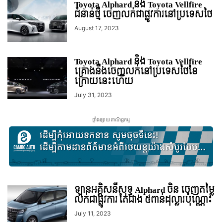
Toyota Alphard និង Toyota Vellfire
ជំនាន់ថ្មី ចេញលក់ជាផ្លូវការនៅប្រទេសថៃ
August 17, 2023
Toyota Alphard និង Toyota Vellfire
គ្រោងនឹងចេញលក់នៅប្រទេសថៃខែ
ក្រោយនេះហើយ
July 31, 2023
ផ្ទាំងផ្សាយពាណិជ្ជកម្ម
ឡានអគ្គិសនីសុទ្ធ Alphard ចិន ចេញតម្លៃ
លក់ជាផ្លូវការ តែជាង ៥ពាន់ដុល្លារប៉ុណ្ណោះ
July 11, 2023