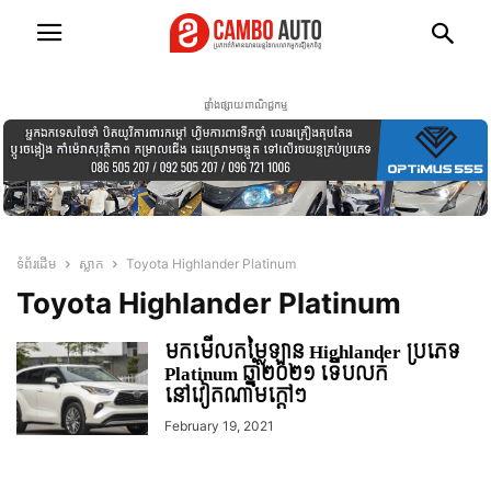
ផ្ទាំងផ្សាយពាណិជ្ជកម្ម
ទំព័រដើម
ស្លាក
Toyota Highlander Platinum
Toyota Highlander Platinum
មកមើលតម្លៃឡាន Highlander ប្រភេទ
Platinum ឆ្នាំ២០២១ ទើបលក់
នៅវៀតណាមក្តៅៗ
February 19, 2021