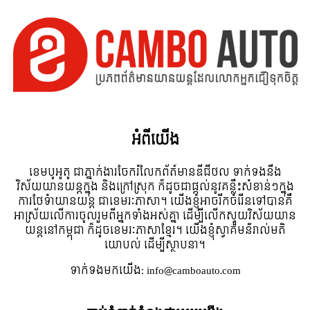
អំពី​យើង
ខេមបូអូតូ ជាភ្នាក់ងារចែករំលែកព័ត៍មានឌីជីថល ទាក់ទងនឹង
វិស័យយានយន្តក្នុង និងក្រៅស្រុក ក៏ដូចជាផ្តល់នូវគន្លឹះសំខាន់ៗក្នុង
ការថែទំាយានយន្ត ជាខេមរៈភាសា។ យើងខ្ញុំអាចរីកចំរើនទៅបានគឺ
អាស្រ័យលើការចូលរួមពីអ្នកទាំងអស់គ្នា ដើម្បីលើកស្ទួយវិស័យយាន
យន្តនៅកម្ពុជា ក៏ដូចខេមរៈភាសាខ្មែរ។ យើងខ្ញុំស្វាគមន៌រាល់មតិ
យោបល់ ដើម្បីស្ថាបនា។
ទាក់ទង​មក​យើង:
info@camboauto.com