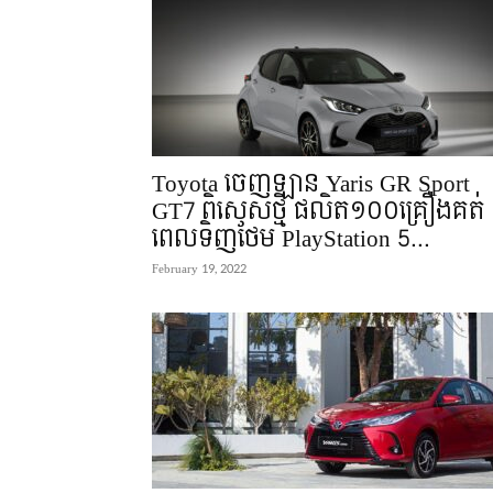
Toyota ចេញឡាន Yaris GR Sport
GT7 ពិសេសថ្មី ផលិត១០០គ្រឿងគត់
ពេលទិញថែម PlayStation 5...
February 19, 2022