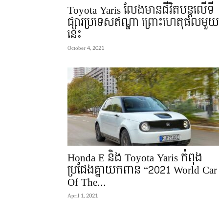
Toyota Yaris លែងមានជីវិតបន្តលើទី
ផ្សារប្រទេសឥណ្ឌា ព្រោះហេតុផលមួយ
នេះ
October 4, 2021
Honda E និង Toyota Yaris កំពុង
ប្រជែងគ្នាយកពាន “2021 World Car
Of The...
April 1, 2021