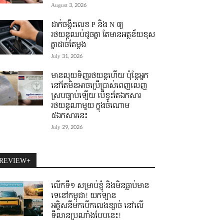
August 3, 2026
ដាក់ចង្កឹះលេខ P និង N ឲ្យ
រថយន្តឈប់ដូចគ្នា តែមានអត្ថន័យខុស
គ្នាដាច់តែម្តង
July 31, 2026
មានលុយទិញរថយន្តហើយ ប៉ុន្តែអ្នក
នៅតែមិនអាចប្រើប្រាស់ពេញលេញ
ស្របច្បាប់ឡើយ បើខ្វះតែឯកសារ
រថយន្តណាមួយ ក្នុងចំណោម
៥ឯកសារនេះ
July 29, 2026
REVIEW+
លើកទី១ សម្រាប់ខ្ញុំ និងមិនធ្លាប់មាន
ទេនៅកម្ពុជា! យកឡាន
អគ្គិសនីមកបើកលេងខ្សាច់ នៅលើ
ទីលានប្រណាំងបែបនេះ!