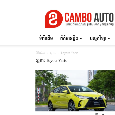
Cambo
Auto
ទំព័រដើម
ព័ត៍មានថ្មីៗ
បច្ចេកវិទ្យា
ទំព័រដើម
ស្លាក
Toyota Yaris
ស្លាក: Toyota Yaris