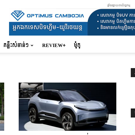
ផ្ទាំងផ្សាយពាណិជ្ជកម្ម
គន្លឹះសំខាន់ៗ
REVIEW+
ម៉ូតូ