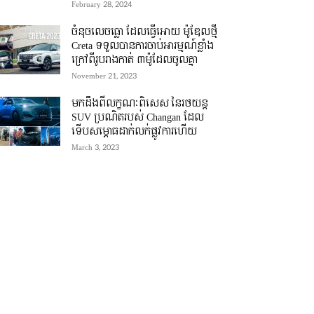
February 28, 2024
ចំនុចលេចធ្លោ ដែលធ្វើអោយ ម៉ូឌែលថ្មី
Creta ទទួលបានការចាប់អារម្មណ៍ខ្លាំង
ក្រៅពីរូបរាងកាត់ ៣ម៉ូដែលចូលគ្នា
November 21, 2023
មកដឹងពីលក្ខណៈពិសេស នៃរថយន្ត
SUV ប្រណិតរបស់ Changan ដែល
ទើបសម្ភោធដាក់លក់ផ្លូវការហើយ
March 3, 2023