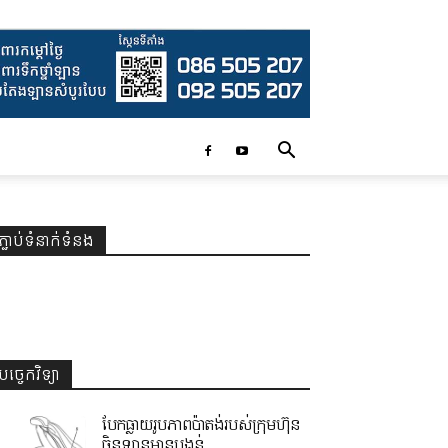
ភ្ជាប់ទំនាក់ទំនង
បច្ចេកវិទ្យា
បែកធ្លាយរូបភាពប៉ាតង់របស់ក្រុមហ៊ុន
ចិនឡានមានបង្គន់