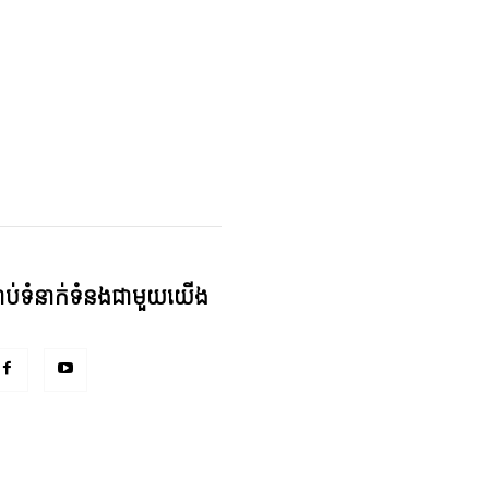
្ជាប់ទំនាក់ទំនងជាមួយយើង