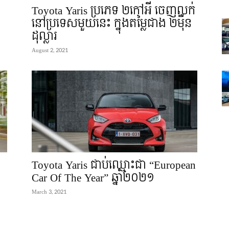
Toyota Yaris ប្រភេទ ២កៅអី ចេញលក់
នៅប្រទេសមួយនេះ ក្នុងតម្លៃជាង ២ម៉ឺន
ដុល្លារ
August 2, 2021
Toyota Yaris ជាប់ឈ្មោះជា “European
Car Of The Year” ឆ្នាំ២០២១
March 3, 2021