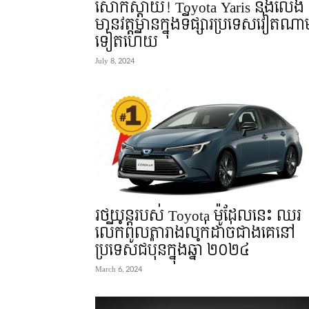
សោកស្តាយ! Toyota Yaris នឹងលែង
មានវត្តមានក្នុងទីផ្សារប្រទេសវៀតណា
ទៀតហើយ
July 8, 2024
រថយន្តរបស់ Toyota ម៉ូដែលនេះ ឈរ
លើកំពូលតារាងលក់ដាច់ជាងគេនៅ
ប្រទេសជប៉ុនក្នុងឆ្នាំ ២០២៤
March 6, 2024