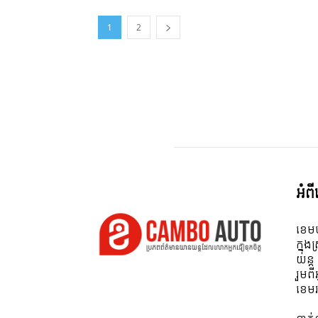
1
2
អំព
ខេមប
ក្នុង
យន្ត
រួមព
ខេមរ