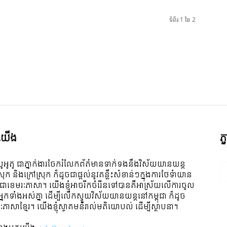
ទំព័រ 1 នៃ 2
ី​យើង
ភ
ូអូតូ ជាភ្នាក់ងារចែករំលែកព័ត៍មានទាក់ទងនឹងវិស័យយានយន្ត
ស្រុក និងក្រៅស្រុក ក៏ដូចជាផ្តល់នូវគន្លឹះសំខាន់ៗក្នុងការថែទំាយាន
 ជាខេមរៈភាសា។ យើងខ្ញុំអាចរីកចំរើនទៅបានគឺអាស្រ័យលើការចូល
ីអ្នកទាំងអស់គ្នា ដើម្បីលើកស្ទួយវិស័យយានយន្តនៅកម្ពុជា ក៏ដូច
ៈភាសាខ្មែរ។ យើងខ្ញុំស្វាគមន៌រាល់មតិយោបល់ ដើម្បីស្ថាបនា។