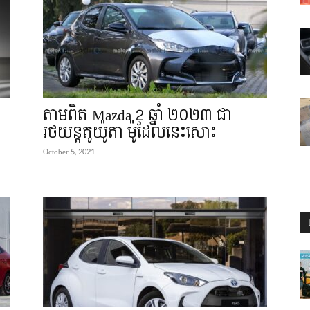
តាមពិត Mazda 2 ឆ្នាំ ២០២៣ ជា
រថយន្តតូយ៉ូតា ម៉ូដែលនេះសោះ
October 5, 2021