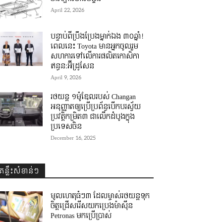
April 22, 2026
បន្ទាប់ពីប្រឹងប្រែងម្នាក់ឯង ៣០ឆ្នាំ! ​
ពេលនេះ Toyota មានអ្នកចូលរួម
សហការទៅលើការផលិតកោសិកា
ឥន្ធន:អ៊ីដ្រូសែន
April 9, 2026
រថយន្ត ១ម៉ូឌែលរបស់ Changan
អនុញ្ញាតឲ្យប្រើប្រព័ន្ធបើកបរស្វ័យ
ប្រវត្តិកម្រិត៣ ជាលើកដំបូងក្នុង
ប្រទេសចិន
December 16, 2025
គន្លឹះសំខាន់ៗ
មូលហេតុធំៗ៣ ដែលម្ចាស់រថយន្តទុក
ចិត្តជ្រើសរើសយកប្រេងម៉ាស៊ីន
Petronas មកប្រើប្រាស់