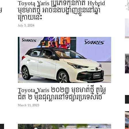
Toyota Yaris ប្រភេទកូនកាត់ Hybrid
ម
មុខមាត់ថ្មី អាចនឹងបង្ហាញខ្លួននៅឆ្នាំ
ក្រោយនេះ
July 5, 2024
Toyota Yaris ២០២៣ មុខមាត់ថ្មី តម្លៃ
ជិត ២ មុឺនដុល្លារនៅទីផ្សារប្រទេសថៃ
March 11, 2023