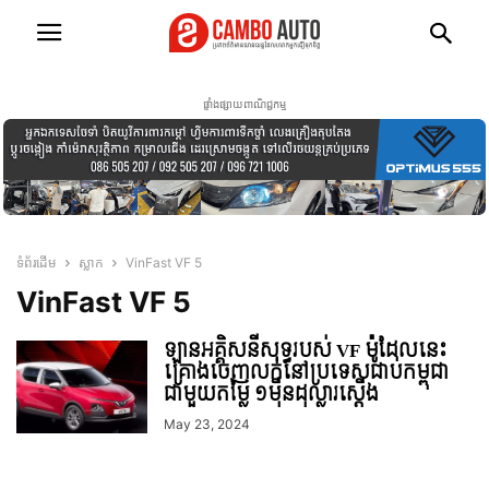
ផ្ទាំងផ្សាយពាណិជ្ជកម្ម
ទំព័រដើម
ស្លាក
VinFast VF 5
VinFast VF 5
ឡានអគ្គិសនីសុទ្ធរបស់ VF ម៉ូដែលនេះ
គ្រោងចេញលក់នៅប្រទេសជាប់កម្ពុជា
ជាមួយតម្លៃ ១មុឺនដុល្លារស្តើង
May 23, 2024