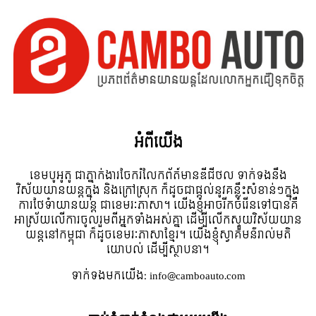
អំពី​យើង
ខេមបូអូតូ ជាភ្នាក់ងារចែករំលែកព័ត៍មានឌីជីថល ទាក់ទងនឹង
វិស័យយានយន្តក្នុង និងក្រៅស្រុក ក៏ដូចជាផ្តល់នូវគន្លឹះសំខាន់ៗក្នុង
ការថែទំាយានយន្ត ជាខេមរៈភាសា។ យើងខ្ញុំអាចរីកចំរើនទៅបានគឺ
អាស្រ័យលើការចូលរួមពីអ្នកទាំងអស់គ្នា ដើម្បីលើកស្ទួយវិស័យយាន
យន្តនៅកម្ពុជា ក៏ដូចខេមរៈភាសាខ្មែរ។ យើងខ្ញុំស្វាគមន៌រាល់មតិ
យោបល់ ដើម្បីស្ថាបនា។
ទាក់ទង​មក​យើង:
info@camboauto.com