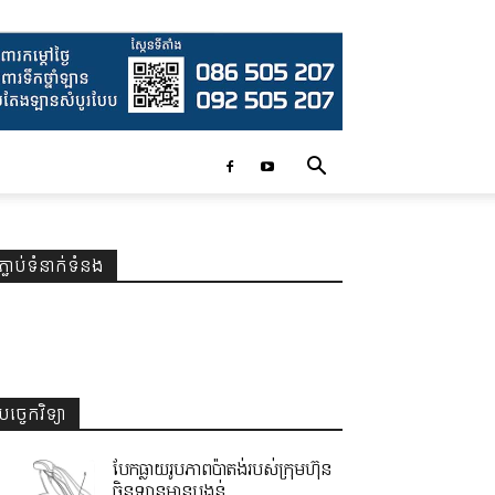
ភ្ជាប់ទំនាក់ទំនង
បច្ចេកវិទ្យា
បែកធ្លាយរូបភាពប៉ាតង់របស់ក្រុមហ៊ុន
ចិនឡានមានបង្គន់