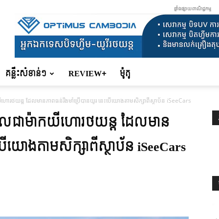
ផ្ទាំងផ្សាយពាណិជ្ជកម្ម
គន្លឹះសំខាន់ៗ
REVIEW+
ម៉ូតូ
ោរថយន្ដ ដែលមានភាពធន់រឹងមាំប្រើបានយូរ នេះបើយោងតាមសិក្សាពីស្ថាប័ន iSeeCars
ពូលជាម៉ាកយីហោរថយន្ដ ដែលមាន
បើយោងតាមសិក្សាពីស្ថាប័ន iSeeCars