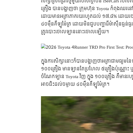
សិក្សាស្រាវជ្រាវថ្មីមួយរបស់ស្ថាប័ន iSeeCars 
គ្រឿង បានបង្ហាញថា ក្រុមហ៊ុន Toyota កំពុងឈ
ដោយមានអត្រាភាគរយរហូតដល់ ១៧.៨% ដោយរថយ
៤០ម៉ឺនគីឡូម៉ែត្រ ដោយមិនជួបបញ្ហារើម៉ាស៊ីនធ្ងន់
ត្រូវបោះចោលឡាននោះចោលឡើយ។
ក្នុងការសិក្សានោះក៏បានបង្ហាញថាអត្រាជាមធ្យមនៃ
១០០គ្រឿង មានឡានតែប្រហែល ៥គ្រឿងប៉ុណ្ណោះ ឬស
ចំណែកឡាន Toyota វិញ ក្នុង ១០០គ្រឿង គឺមានរ
អាចជិះដល់ចម្ងាយ ៤០ម៉ឺនគីឡូម៉ែត្រ។