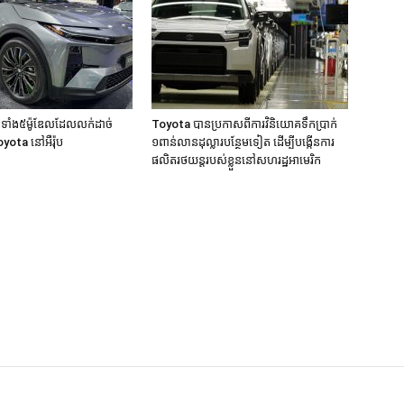
តទាំង៥ម៉ូឌែលដែលលក់ដាច់
Toyota បានប្រកាសពីការវិនិយោគទឹកប្រាក់
yota នៅអឺរ៉ុប
១ពាន់លានដុល្លារបន្ថែមទៀត ដើម្បីបង្កើនការ
ផលិតរថយន្ដរបស់ខ្លួននៅសហរដ្ឋអាមេរិក