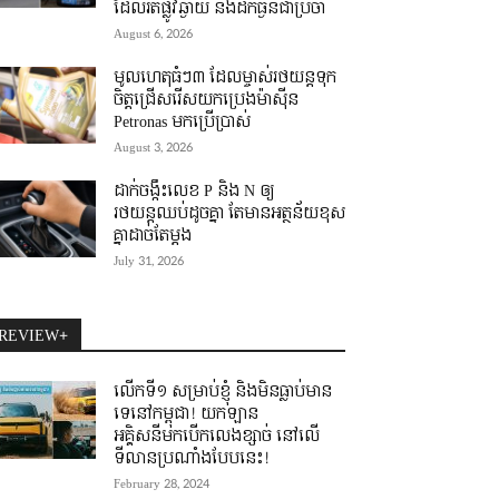
ដែលរត់ផ្លូវឆ្ងាយ និងដឹកធ្ងន់ជាប្រចាំ
August 6, 2026
មូលហេតុធំៗ៣ ដែលម្ចាស់រថយន្តទុក
ចិត្តជ្រើសរើសយកប្រេងម៉ាស៊ីន
Petronas មកប្រើប្រាស់
August 3, 2026
ដាក់ចង្កឹះលេខ P និង N ឲ្យ
រថយន្តឈប់ដូចគ្នា តែមានអត្ថន័យខុស
គ្នាដាច់តែម្តង
July 31, 2026
REVIEW+
លើកទី១ សម្រាប់ខ្ញុំ និងមិនធ្លាប់មាន
ទេនៅកម្ពុជា! យកឡាន
អគ្គិសនីមកបើកលេងខ្សាច់ នៅលើ
ទីលានប្រណាំងបែបនេះ!
February 28, 2024