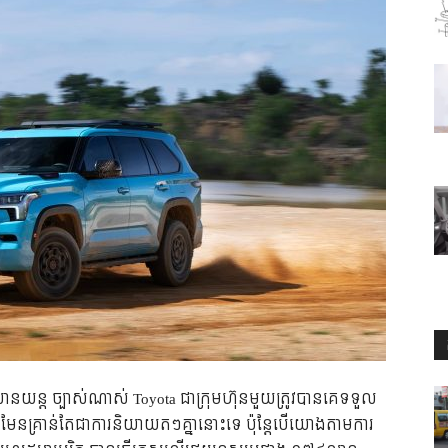
យយានយន្ដ ច្បាស់ណាស់ Toyota ជាក្រុមហ៊ុនមួយត្រូវបានគេទទួល
មែនគ្រាន់តែជាការនិយាយតៗគ្នានោះទេ ប៉ុន្តែបើយោងតាមការ