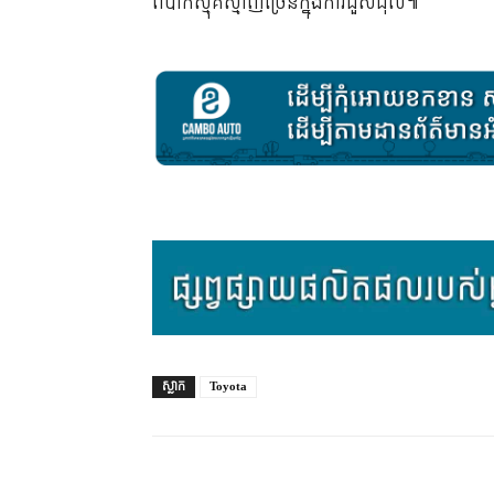
ពិបាកស្មុគស្មាញច្រើនក្នុងការជួសជុល៕
ស្លាក
Toyota