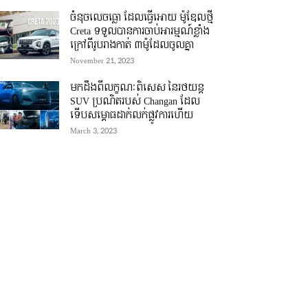
ចំនុចលេចធ្លោ ដែលធ្វើអោយ ម៉ូឌែលថ្មី
Creta ទទួលបានការចាប់អារម្មណ៍ខ្លាំង
ក្រៅពីរូបរាងកាត់ ៣ម៉ូដែលចូលគ្នា
November 21, 2023
មកដឹងពីលក្ខណៈពិសេស នៃរថយន្ត
SUV ប្រណិតរបស់ Changan ដែល
ទើបសម្ភោធដាក់លក់ផ្លូវការហើយ
March 3, 2023