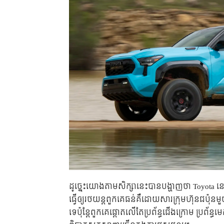
ដូច្នេះយោងតាមសិក្សានេះបានបង្ហាញថា Toyota
ធ្វើឲ្យរថយន្ដពួកគេធន់គឺដោយសារក្រុមហ៊ុនជប៉ុន
ទេប៉ុន្តែពួកគេផ្ដោតលើតែប្រព័ន្ធជើងក្រោម ប្រព័ន