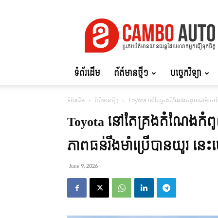
Cambo
Auto
ទំព័រដើម
ព័ត៍មានថ្មីៗ
បច្ចេកវិទ្យា
ទំព័រដើម
ព័ត៍មានថ្មីៗ
Toyota នៅតែគ្រងតំណែងកំពូលជាម៉ាកយីហ
Toyota នៅតែគ្រងតំណែងកំ
ភាពធន់រឹងមាំប្រើបានយូរ នេះ
June 9, 2026