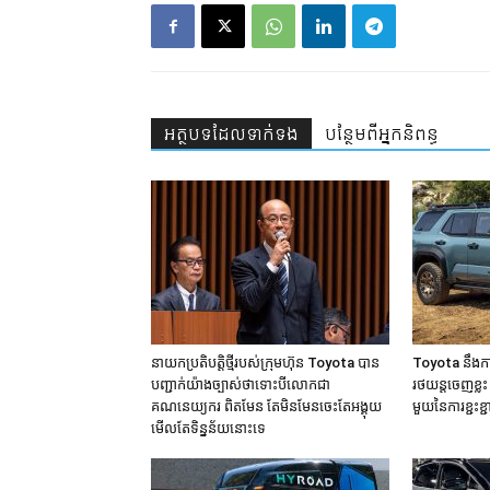
អត្ថបទ​ដែល​ទាក់ទង
បន្ថែម​ពី​អ្នកនិពន្ធ
នាយកប្រតិបត្តិថ្មីរបស់ក្រុមហ៊ុន Toyota បាន
Toyota នឹងក
បញ្ជាក់យ៉ាងច្បាស់ថាទោះបីលោកជា
រថយន្ដចេញខ្ល
គណនេយ្យករ ពិតមែន តែមិនមែនចេះតែអង្គុយ
មួយនៃការខ្ជះខ
មើលតែទិន្នន័យនោះទេ