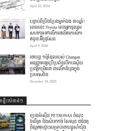
April 22, 2026
បន្ទាប់ពីប្រឹងប្រែងម្នាក់ឯង ៣០ឆ្នាំ! ​
ពេលនេះ Toyota មានអ្នកចូលរួម
សហការទៅលើការផលិតកោសិកា
ឥន្ធន:អ៊ីដ្រូសែន
April 9, 2026
រថយន្ត ១ម៉ូឌែលរបស់ Changan
អនុញ្ញាតឲ្យប្រើប្រព័ន្ធបើកបរស្វ័យ
ប្រវត្តិកម្រិត៣ ជាលើកដំបូងក្នុង
ប្រទេសចិន
December 16, 2025
គន្លឹះសំខាន់ៗ
ប្រេងម៉ាស៊ីន PETRONAS ចំណុះ
៦លីត្រ និងសំបកកង់ សៃលុន ជាដៃគូ
ដ៏ល្អឥតខ្ចោះសម្រាប់រថយន្តសាំយ៉ុង