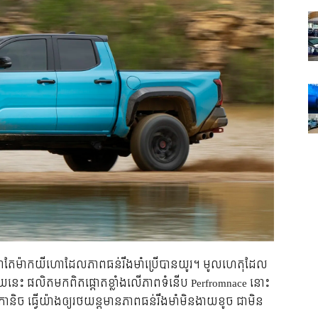
 នោតែម៉ាកយីហោដែលភាពធន់រឹងមាំប្រើបានយូរ។ មូលហេតុដែល
មួយនេះ ផលិតមកពិតផ្ដោតខ្លាំងលើភាពទំនើប Perfromnace នោះ
្ធមេកានិច ធ្វើយ៉ាងឲ្យរថយន្ដមានភាពធន់រឹងមាំមិនងាយខូច ជាមិន