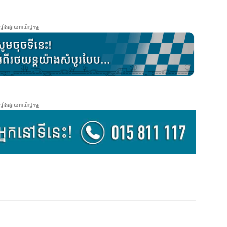
ផ្ទាំងផ្សាយពាណិជ្ជកម្ម
ផ្ទាំងផ្សាយពាណិជ្ជកម្ម