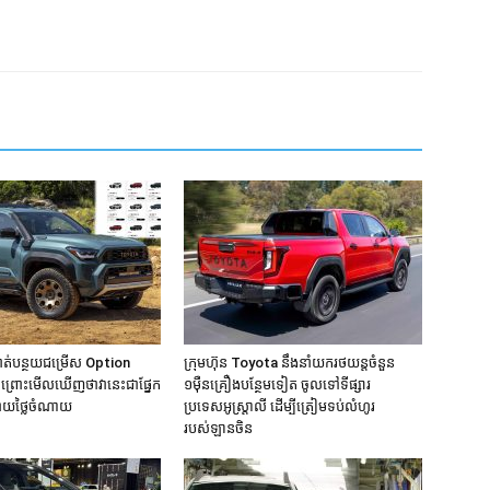
ាត់បន្ថយជម្រើស Option
ក្រុមហ៊ុន Toyota នឹងនាំយករថយន្តចំនួន
ះ ព្រោះមើលឃើញថាវានេះជាផ្នែក
១មុឺនគ្រឿងបន្ថែមទៀត ចូលទៅទីផ្សារ
្ជាយថ្លៃចំណាយ
ប្រទេសអូស្ត្រាលី ដើម្បីត្រៀមទប់លំហូរ
របស់ឡានចិន