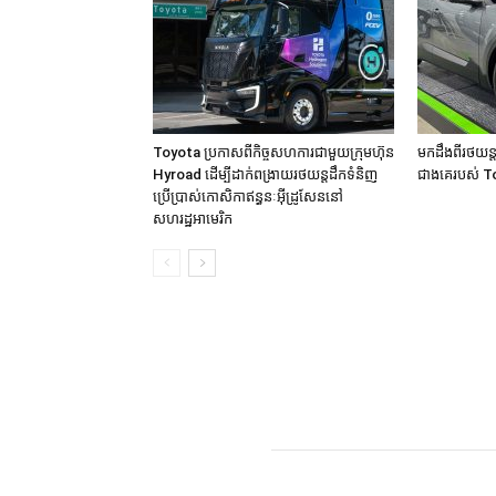
Toyota ប្រកាសពីកិច្ចសហការជាមួយក្រុមហ៊ុន
មកដឹងពីរថយន្
Hyroad ដើម្បីដាក់ពង្រាយរថយន្តដឹកទំនិញ
ជាងគេរបស់ To
ប្រើប្រាស់កោសិកាឥន្ធនៈអុីដ្រូសែននៅ
សហរដ្ឋអាមេរិក