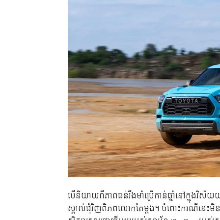
បើនិយាយពីភាពធន់រឹងមាំប្រើកាន់ឆ្នាំនៅក្នុងវិស័
ស្គាល់ជុំវិញពិភពលោកតែម្ដង។ ចំពោះករណីនេះមិន