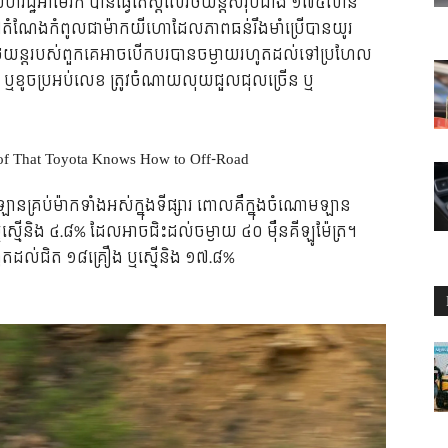
របស់សហរដ្ឋអាមេរិក បានធ្វើតេស្ដលើរថយន្តសរុបជាង ១៧៤លាន
រនៅតំណែងកំពូលជាម៉ាកយីហោដែលភាពធន់រឹងមាំប្រើបានយូរ
ន្តរបស់ពួកគេអាចបើកបរបានចម្ងាយរហូតដល់ទៅប្រហែល
ធ្ងរ ឬខូចប្រអប់លេខ ត្រូវចំណាយលុយជួុលជុលច្រើន ឬ
ឡានគ្រប់ម៉ាកទាំងអស់ក្នុងទីផ្សារ ពោលគឺក្នុងចំណោមឡាន
្មើនិង ៤.៨% ដែលអាចជិះដល់ចម្ងាយ ៤០ ម៉ឺនគីឡូម៉ែត្រ។
ហូតដល់ជិត ១៨គ្រឿង ឬស្មើនិង ១៧.៨%