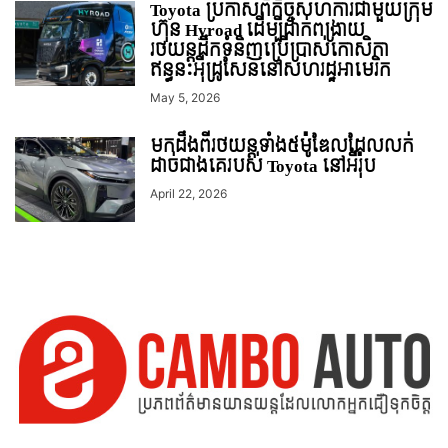
Toyota ប្រកាសពីកិច្ចសហការជាមួយក្រុម
ហ៊ុន Hyroad ដើម្បីដាក់ពង្រាយ
រថយន្តដឹកទំនិញប្រើប្រាស់កោសិកា
ឥន្ធនៈអុីដ្រូសែននៅសហរដ្ឋអាមេរិក
May 5, 2026
មកដឹងពីរថយន្តទាំង៥ម៉ូឌែលដែលលក់
ដាច់ជាងគេរបស់ Toyota នៅអឺរ៉ុប
April 22, 2026