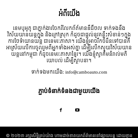
អំពី​យើង
ខេមបូអូតូ ជាភ្នាក់ងារចែករំលែកព័ត៍មានឌីជីថល ទាក់ទងនឹង
វិស័យយានយន្តក្នុង និងក្រៅស្រុក ក៏ដូចជាផ្តល់នូវគន្លឹះសំខាន់ៗក្នុង
ការថែទំាយានយន្ត ជាខេមរៈភាសា។ យើងខ្ញុំអាចរីកចំរើនទៅបានគឺ
អាស្រ័យលើការចូលរួមពីអ្នកទាំងអស់គ្នា ដើម្បីលើកស្ទួយវិស័យយាន
យន្តនៅកម្ពុជា ក៏ដូចខេមរៈភាសាខ្មែរ។ យើងខ្ញុំស្វាគមន៌រាល់មតិ
យោបល់ ដើម្បីស្ថាបនា។
ទាក់ទង​មក​យើង:
info@camboauto.com
ភ្ជាប់ទំនាក់ទំនងជាមួយយើង
© ២០២៣ រក្សាសិទ្ធិគ្រប់យ៉ាង​ ហាមដាច់ខាតយកព័ត៌មានទៅផ្សាយបន្ត ដោយគ្មាន