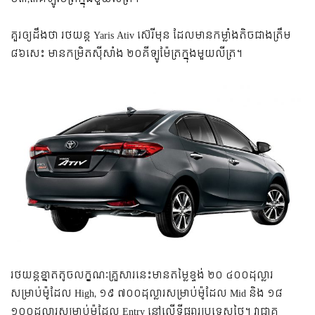
គួរឲ្យដឹងថា រថយន្ត Yaris Ativ ស៊េរីមុន ដែលមានកម្លាំងតិចជាងត្រឹម
៨៦សេះ មានកម្រិតស៊ីសាំង ២០គីឡូម៉ែត្រក្នុងមួយលីត្រ។
រថយន្តខ្នាតតូចលក្ខណៈគ្រួសារនេះមានតម្លៃខ្ទង់ ២០ ៤០០ដុល្លារ
សម្រាប់ម៉ូដែល High, ១៩ ៧០០ដុល្លារសម្រាប់ម៉ូដែល Mid និង ១៨
១០០ដុល្លារសម្រាប់ម៉ូដែល Entry នៅលើទីផ្សារប្រទេសថៃ។ វាជាគូ