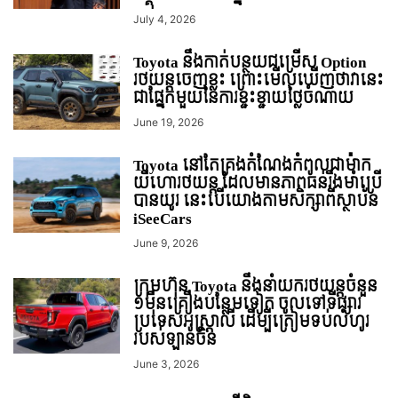
July 4, 2026
Toyota នឹងកាត់បន្ថយជម្រើស Option
រថយន្ដចេញខ្លះ ព្រោះមើលឃើញថាវានេះ
ជាផ្នែកមួយនៃការខ្ជះខ្ជាយថ្លៃចំណាយ
June 19, 2026
Toyota នៅតែគ្រងតំណែងកំពូលជាម៉ាក
យីហោរថយន្ដ ដែលមានភាពធន់រឹងមាំប្រើ
បានយូរ នេះបើយោងតាមសិក្សាពីស្ថាប័ន
iSeeCars
June 9, 2026
ក្រុមហ៊ុន Toyota នឹងនាំយករថយន្តចំនួន
១មុឺនគ្រឿងបន្ថែមទៀត ចូលទៅទីផ្សារ
ប្រទេសអូស្ត្រាលី ដើម្បីត្រៀមទប់លំហូរ
របស់ឡានចិន
June 3, 2026