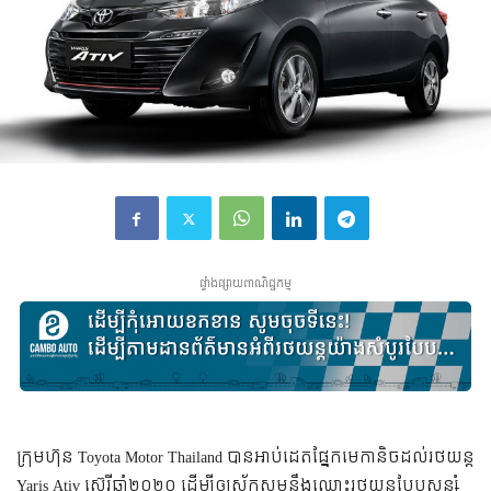
ផ្ទាំងផ្សាយពាណិជ្ជកម្ម
ក្រុមហ៊ុន Toyota Motor Thailand បានអាប់ដេតផ្នែកមេកានិចដល់រថយន្ត
Yaris Ativ ស៊េរីឆ្នាំ២០២០ ដើម្បីឲ្យស័ក្កសមនឹងឈ្មោះរថយន្តបែបសន្សំ