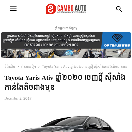
ផ្ទាំងផ្សាយពាណិជ្ជកម្ម
ទំព័រដើម
ព័ត៍មានថ្មីៗ
Toyota Yaris Ativ ឆ្នាំ២០២០ ចេញថ្មី ស៊ីសាំងកាន់តែតិចជាងមុន
Toyota Yaris Ativ ឆ្នាំ២០២០ ចេញថ្មី ស៊ីសាំង
កាន់តែតិចជាងមុន
December 2, 2019