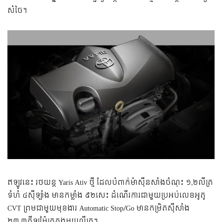
សំចៃ។
ឥឡូវនេះ រថយន្ត Yaris Ativ ថ្មី ដែលបំពាក់ម៉ាស៊ីនសាំងចំណុះ ១,២លីត្រ
ទំហំ ៤ស៊ីឡាំង មានកម្លាំង ៩២សេះ ដំណើរការជាមួយប្រអប់លេខអូតូ
CVT ព្រមជាមួយមុខងារ Automatic Stop/Go មានកម្រិតស៊ីសាំង
២៣,៣គីឡូម៉ែត្រក្នុងមួយលីត្រ។