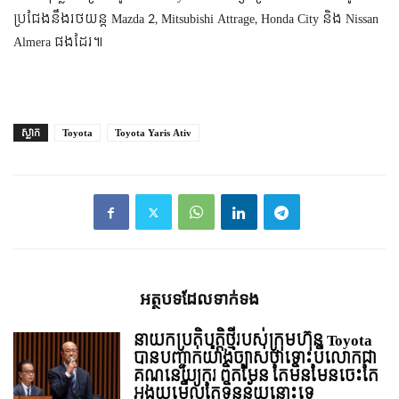
ប្រជែងនឹងរថយន្ត Mazda 2, Mitsubishi Attrage, Honda City និង Nissan
Almera ផងដែរ៕
ស្លាក
Toyota
Toyota Yaris Ativ
អត្ថបទ​ដែល​ទាក់ទង
នាយកប្រតិបត្តិថ្មីរបស់ក្រុមហ៊ុន Toyota
បានបញ្ជាក់យ៉ាងច្បាស់ថាទោះបីលោកជា
គណនេយ្យករ ពិតមែន តែមិនមែនចេះតែ
អង្គុយមើលតែទិន្នន័យនោះទេ