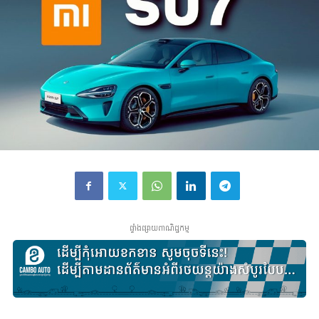
ផ្ទាំងផ្សាយពាណិជ្ជកម្ម