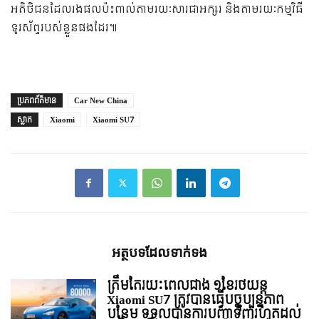
អតិថិជនដែលរងផលប៉ះពាល់តាមរយៈសារជាអក្សរ និងតាមរយៈកម្មវិធី
ទូរស័ព្ទរបស់ខ្លួនផងដែរ៕
ប្រភព​ព័ត៌មាន
Car New China
ស្លាក
Xiaomi
Xiaomi SU7
អត្ថបទ​ដែល​ទាក់ទង
ត្រឹមតែរយៈពេលជាង ១ខែរថយន្ត
Xiaomi SU7 ត្រូវបានធ្វើបច្ចុប្បន្នភាព
បន្ថែម ទទួលបានការបញ្ជាទិញរហូតដល់