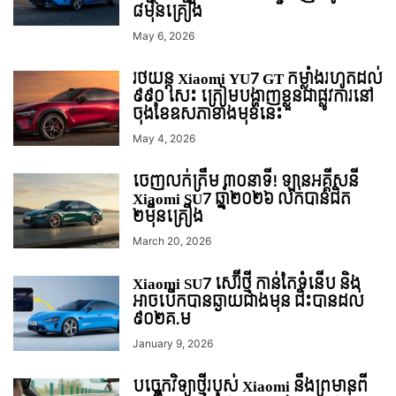
៨មុឺនគ្រឿង
May 6, 2026
រថយន្ត Xiaomi YU7 GT កម្លាំងរហូតដល់
៩៩០ សេះ ត្រៀមបង្ហាញខ្លួនជាផ្លូវការនៅ
ចុងខែឧសភាខាងមុខនេះ
May 4, 2026
ចេញលក់ត្រឹម ៣០នាទី! ឡានអគ្គីសនី
Xiaomi SU7 ឆ្នាំ២០២៦ លក់បានជិត
២មុឺនគ្រឿង
March 20, 2026
Xiaomi SU7 សេរ៊ីថ្មី កាន់តែទំនើប និង
អាចបើកបានឆ្ងាយជាងមុន ជិះបានដល់
៩០២គ.ម
January 9, 2026
បច្ចេកវិទ្យាថ្មីរបស់ Xiaomi នឹងព្រមាន​ពី