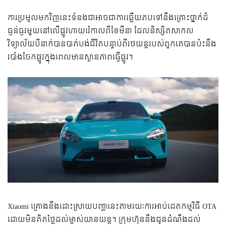
ការ​ប្រមូល​មក​វិញ​នេះ​ទំនង​ជា​អាច​ជា​ការ​ឆ្លើយ​តប​ទៅ​នឹង​គ្រោះថ្នាក់​ដ៏​
ធ្ងន់ធ្ងរ​មួយ​នៅ​លើ​ផ្លូវ​ហាយវ៉េ​កាលពី​ខែ​មីនា ដែល​និស្សិត​សាកល
វិទ្យាល័យ​បី​នាក់​បាន​បាត់​បង់​ជីវិត​បន្ទាប់​ពី​រថយន្ត​របស់​ពួក​គេ​បាន​ប៉ះ​នឹង​
របាំង​ចែក​ផ្លូវ​ក្នុង​ពេល​មាន​ស្ថានភាព​ធ្វើ​ផ្លូវ។
Xiaomi គ្រោងនឹងដោះស្រាយបញ្ហានេះតាមរយៈការអាប់ដេតកម្មវិធី OTA
ដោយមិនគិតថ្លៃដល់ម្ចាស់យានយន្ត។ ក្រុមហ៊ុននឹងជូនដំណឹងដល់