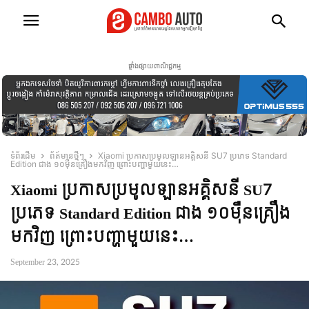
ផ្ទាំងផ្សាយពាណិជ្ជកម្ម
ទំព័រដើម
ព័ត៍មានថ្មីៗ
Xiaomi ប្រកាសប្រមូលឡានអគ្គិសនី SU7 ប្រភេទ Standard
Edition ជាង ១០ម៉ឺនគ្រឿងមកវិញ ព្រោះបញ្ហាមួយនេះ…
Xiaomi ប្រកាសប្រមូលឡានអគ្គិសនី SU7
ប្រភេទ Standard Edition ជាង ១០ម៉ឺនគ្រឿង
មកវិញ ព្រោះបញ្ហាមួយនេះ…
September 23, 2025