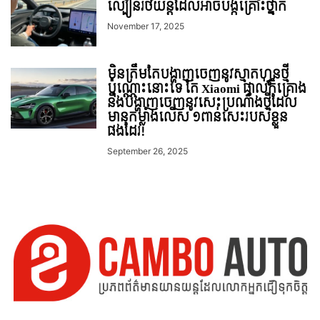
ល្បឿនរថយន្តដែលអាចបង្កគ្រោះថ្នាក់
November 17, 2025
មិនត្រឹមតែបង្ហាញចេញនូវស្មាតហ្វូនថ្មី
ប៉ុណ្ណោះនោះទេ តែ Xiaomi ផ្ទាល់ក៏គ្រោង
នឹងបង្ហាញចេញនូវសេះប្រណាំងថ្មីដែល
មានកម្លាំងលើស ១ពាន់សេះរបស់ខ្លួន
ផងដែរ!
September 26, 2025