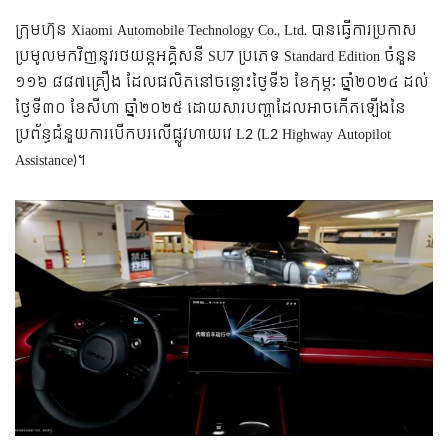
ក្រុមហ៊ុន Xiaomi Automobile Technology Co., Ltd. បានធ្វើការប្រកាស
ប្រមូលមកវិញនូវរថយន្តអគ្គិសនី SU7 ប្រភេទ Standard Edition ចំនួន
១១៦ ៨៨៧គ្រឿង ដែលផលិតនៅចន្លោះថ្ងៃទី៦ ខែកុម្ភៈ ឆ្នាំ២០២៤ ដល់
ថ្ងៃទី៣០ ខែសីហា ឆ្នាំ២០២៥ ដោយសារបញ្ហាដែលអាចកើតឡើងនៃ
ប្រព័ន្ធជំនួយការបើកបរលើផ្លូវហាយវេ L2 (L2 Highway Autopilot
Assistance)។