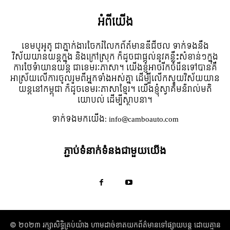
អំពី​យើង
ខេមបូអូតូ ជាភ្នាក់ងារចែករំលែកព័ត៍មានឌីជីថល ទាក់ទងនឹង
វិស័យយានយន្តក្នុង និងក្រៅស្រុក ក៏ដូចជាផ្តល់នូវគន្លឹះសំខាន់ៗក្នុង
ការថែទំាយានយន្ត ជាខេមរៈភាសា។ យើងខ្ញុំអាចរីកចំរើនទៅបានគឺ
អាស្រ័យលើការចូលរួមពីអ្នកទាំងអស់គ្នា ដើម្បីលើកស្ទួយវិស័យយាន
យន្តនៅកម្ពុជា ក៏ដូចខេមរៈភាសាខ្មែរ។ យើងខ្ញុំស្វាគមន៌រាល់មតិ
យោបល់ ដើម្បីស្ថាបនា។
ទាក់ទង​មក​យើង:
info@camboauto.com
ភ្ជាប់ទំនាក់ទំនងជាមួយយើង
© ២០២៣ រក្សាសិទ្ធិគ្រប់យ៉ាង​ ហាមដាច់ខាតយកព័ត៌មានទៅផ្សាយបន្ត ដោយគ្មាន