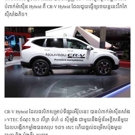
បំពាក់​ម៉ាស៊ីន Hybrid គឺ CR-V Hybrid ដែលជួយធ្វើឲ្យរថយន្តនេះរឹតតែ
ស៊ីសាំងតិច។
CR-V Hybrid ដែលផលិតសម្រាប់ទីផ្សារ​អឺរ៉ុបនេះ បាន​បំពាក់​ម៉ាស៊ីន​សាំង
i-VTEC ចំណុះ ២,០ លីត្រ ទំហំ ៤ ស៊ីឡាំង ជាមួយ​នឹង​ម៉ូទ័រអគ្គិសនីមួយ
ដែលបង្កើតកម្លាំងបានសរុប ១៨១ សេះ ហើយផ្តល់ជម្រើសប៉ុងមួយ