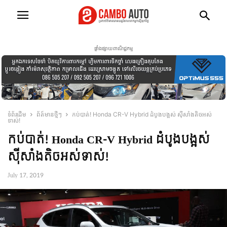
ផ្ទាំងផ្សាយពាណិជ្ជកម្ម
ទំព័រដើម
ព័ត៍មានថ្មីៗ
កប់បាត់! Honda CR-V Hybrid ដំបូងបង្អស់ ស៊ីសាំងតិចអស់
ទាស់!
កប់បាត់! Honda CR-V Hybrid ដំបូងបង្អស់
ស៊ីសាំងតិចអស់ទាស់!
July 17, 2019