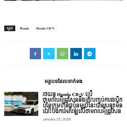
ស្លាក
Honda
Honda CR-V
អត្ថបទ​ដែល​ទាក់ទង
រថយន្ត Honda CR-V ប្រើ
ថាមពលអុីដ្រូសែននឹងត្រូវបញ្ចប់ការផលិត
ប៉ុន្តែក្រុមហ៊ុនជប៉ុនមួយនេះបានសន្យាមិន
បោះបង់ការអភិវឌ្ឍលើថាមពលអុីដ្រូសែន
January 23, 2026