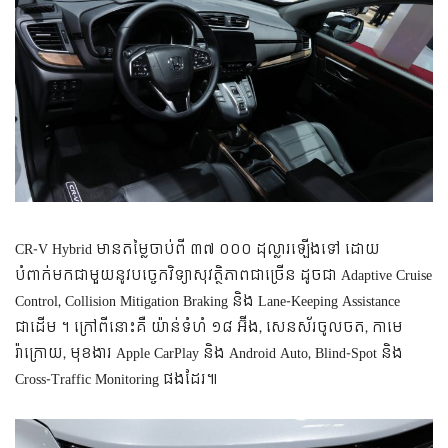
CR-V Hybrid មានតម្លៃចាប់ពី ៣៧ ០០០ ដុល្លារឡើងទៅ ដោយ
បំពាក់មកជាមួយនូវបច្ចេកវិទ្យាសុវត្ថិភាពជាច្រើន ដូចជា Adaptive Cruise
Control, Collision Mitigation Braking និង Lane-Keeping Assistance
ជាដើម ។ ក្រៅពីនោះគឺ យ៉ាន់ទំហំ ១៨ អ៊ីង, សេនស័រចូលចត, កាមេ
រ៉ាក្រោយ, មុខងារ Apple CarPlay និង Android Auto, Blind-Spot និង
Cross-Traffic Monitoring ផងដែរ៕