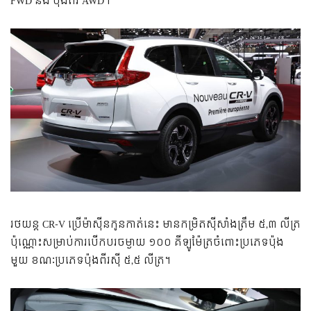
FWD និង ប៉ុងពីរ AWD។
រថយន្ត CR-V ប្រើម៉ាស៊ីនកូនកាត់នេះ មានកម្រិតស៊ីសាំងត្រឹម ៥,៣ លីត្រ
ប៉ុណ្ណោះសម្រាប់ការបើកបរចម្ងាយ ១០០ គីឡូម៉ែត្រចំពោះប្រភេទប៉ុង
មួយ ខណៈប្រភេទប៉ុងពីរស៊ី ៥,៥ លីត្រ។