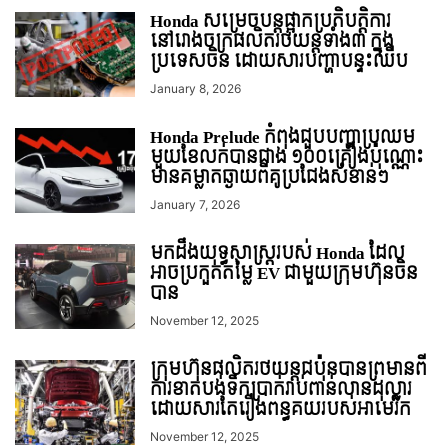
Honda សម្រេចបន្តផ្អាកប្រតិបត្តិការ
នៅរោងចក្រផលិតរថយន្តទាំង៣ ក្នុង
ប្រទេសចិន ដោយសារបញ្ហាបន្ទះឈីប
January 8, 2026
Honda Prelude កំពុងជួបបញ្ហាប្រឈម
មួយខែលក់បានជាង ១០០គ្រឿងប៉ុណ្ណោះ
មានគម្លាតឆ្ងាយពីគូប្រជែងសំខាន់ៗ
January 7, 2026
មកដឹងយុទ្ធសាស្រ្តរបស់ Honda ដែល
អាចប្រកួតតម្លៃ EV ជាមួយក្រុមហ៊ុនចិន
បាន
November 12, 2025
ក្រុមហ៊ុនផលិតរថយន្តជប៉ុនបានព្រមានពី
ការខាតបង់ទឹកប្រាក់រាប់ពាន់លានដុល្លារ
ដោយសារតែរឿងពន្ធគយរបស់អាមេរិក
November 12, 2025