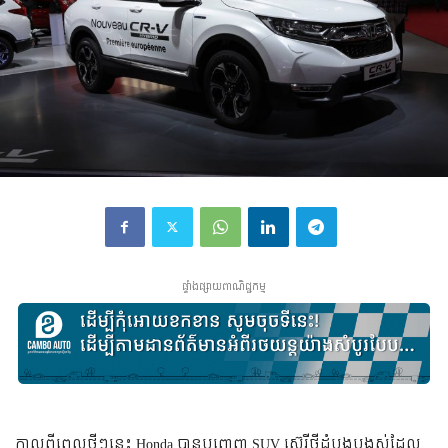
ផ្ទាំងផ្សាយពាណិជ្ជកម្ម
កាលពីពេលថ្មីៗនេះ Honda បានបញ្ចេញ SUV ស៊េរី​ថ្មី​ដំបូង​បង្អស់​ដែល​