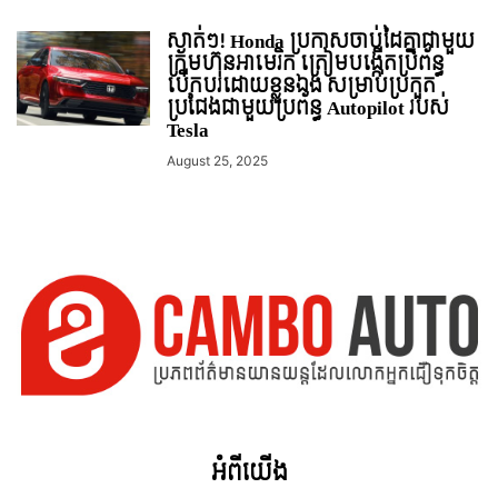
ស្ងាត់ៗ! Honda ប្រកាសចាប់ដៃគ្នាជាមួយ
ក្រុមហ៊ុនអាមេរិក ត្រៀមបង្កើតប្រព័ន្ធ
បើកបរដោយខ្លួនឯង សម្រាប់ប្រកួត
ប្រជែងជាមួយប្រព័ន្ធ Autopilot របស់
Tesla
August 25, 2025
អំពី​យើង