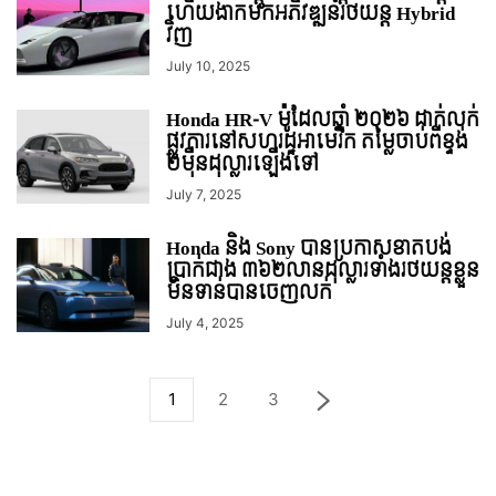
ហើយងាកមកអភិវឌ្ឍន៍រថយន្ត Hybrid
វិញ
July 10, 2025
Honda HR-V ម៉ូដែលឆ្នាំ ២០២៦ ដាក់លក់
ផ្លូវការនៅសហរដ្ឋអាមេរិក តម្លៃចាប់ពីខ្ទង់
២ម៉ឺនដុល្លារឡើងទៅ
July 7, 2025
Honda និង Sony បានប្រកាសខាតបង់
ប្រាក់ជាង ៣៦២លានដុល្លារទាំងរថយន្ដខ្លួន
មិនទាន់បានចេញលក់
July 4, 2025
1
2
3