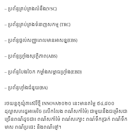
– ប្រព័ន្ធគ្រប់គ្រងលំនឹង(VSC)
– ប្រព័ន្ធគ្រប់គ្រងទំនាញសកម្ម (TRC)
– ប្រព័ន្ធផ្ដល់សញ្ញាពេលមានអាសន្ន(EBS)
– ប្រព័ន្ធហ្រ្វាំងសុវត្ថិភាព(ABS)
– ប្រព័ន្ធបែងចែក កម្លាំងសម្ពាធហ្រ្វាំង(EBD)
– ប្រព័ន្ធហ្វាំងជំនួយ(BA)
រថយន្តតូយ៉ូតាស៊េរីថ្មី INNOVA២០២០ នេះមានតម្លៃ ៥៤,៨០០
ដុល្លាសហរដ្ឋអាមេរិច (លើកលែង ពណ៌សកាំម៉ៃ) ជាមួយនឹងជម្រើសជា
ច្រើនពណ៌ដូចជា៖ ​ពណ៌សកាំម៉ៃ ពណ៍សក្បោះ ពណ៍ទឹកប្រាក់ ពណ៌ទឹក
មាស ពណ៌ប្រផេះ និងពណ៌ខ្មៅ។