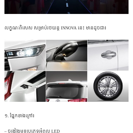
លក្ខណៈពិសេស សម្រាប់រថយន្ត INNOVA នេះ មានដូចជា៖
១. ផ្នែកខាងក្រៅ៖
– ចង្កៀងមុខប្រភេទអំពូល LED