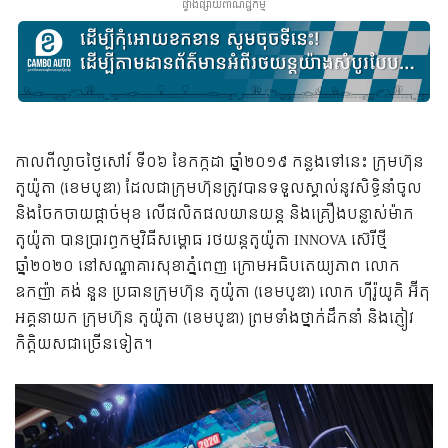
ផ្ទាំងផ្សាយពាណិជ្ជកម្ម
កាលពីល្ងាចថ្ងៃសៅរ៍ ទី០៦ ខែកក្កដា ឆ្នាំ២០១៩ កន្លងទៅនេះ ក្រុមហ៊ុន
តូយ៉ូតា (ខេមបូឌា) ដែល​ជា​ក្រុមហ៊ុនត្រូវបានទទួល​ស្គាល់នូវសិទ្ធិនាំចូល
និងចែកចាយផ្ដាច់មុខ លើផលិតផលយានយន្ដ និងគ្រឿងបន្លាស់ម៉ាក
តូយ៉ូតា បានប្រារព្ធកម្មវិធីសម្ពោធ រថយន្ដតូយ៉ូតា INNOVA ស៊េរីថ្មី
ឆ្នាំ២០២០ នៅសណ្ឋាគារសុខាភ្នំពេញ ក្រោមអធិបតេយ្យភាព លោក
ឧកញ៉ា គង់ នួន ប្រធានក្រុមហ៊ុន តូយ៉ូតា (ខេមបូឌា) លោក ហ៊ីរ៉ូយូគិ អ៊ីតុ
អគ្គនាយក ក្រុមហ៊ុន តូយ៉ូតា (ខេមបូឌា) ព្រមទាំងថ្នាក់ដឹកនាំ និង​ភ្ញៀវ
កិត្ដិយស​ជា​ច្រើនទៀត។