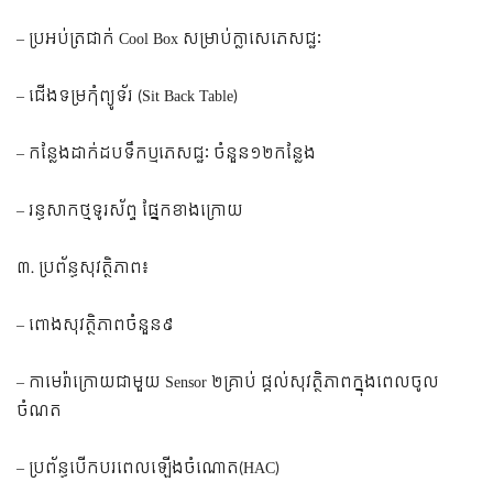
– ប្រអប់ត្រជាក់ Cool Box សម្រាប់ក្លាសេភេសជ្ជៈ
– ជើងទម្រកុំព្យូទ័រ (Sit Back Table)
– កន្លែងដាក់ដបទឹកឬភេសជ្ជៈ ចំនួន១២កន្លែង
– រន្ធសាកថ្មទូរស័ព្ទ ផ្នែកខាងក្រោយ
៣. ប្រព័ន្ធសុវត្ថិភាព៖
– ពោងសុវត្ថិភាពចំនួន៩
– កាមេរ៉ាក្រោយជាមួយ Sensor ២គ្រាប់ ផ្តល់សុវត្ថិភាពក្នុងពេលចូល
ចំណត
– ប្រព័ន្ធបើកបរពេលឡើងចំណោត(HAC)