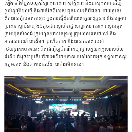
ឡើង ទាំងផ្នែកបច្ចេកវិទ្យា គុណភាព សុវត្ថិភាព និងផាសុកភាព ដើម្បី
ផ្ដល់នូវអ្វីដែលថ្មី និងកាន់តែពិសេស ជូនដល់អតិថិជន។ ​ រថយន្ដនេះ
ពិតជាសក្ដិសមឥតខ្ចោះ ក្នុងការធ្វើដំណើរជាលក្ខណៈគ្រួសារ និងសម្រាប់
ប្រភេទ ស្ថាប័នផ្សេងៗដូចជា៖ ស្ថាប័នរដ្ឋ សណ្ឋាគារ ធនាគារ ស្ថានទូត
ក្រុមហ៊ុនសំណង់ ក្រុមហ៊ុនអចលនទ្រព្យ ក្រុមហ៊ុនទេសចរណ៍ និង
អាកាសចរណ៍ ជាដើម។ ប្រណីតភាព និងផាសុកភាព របស់
រថយន្តINNOVAនេះ ពិតជាធ្វើឲ្យដំណើរកម្សាន្ត លក្ខណៈគ្រួសារសម័យ
ទំនើប ក៏ដូចជាប្រតិបត្តិការអាជីវកម្មនានា ​របស់លោកអ្នក ទទួលបាននូវ
ឧត្តមភាព និងភាពជោគជ័យ ជាក់ជាមិនខាន។