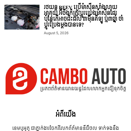
រថយន្ត REEV ប្រើម៉ាស៊ីនសាំងលាយ
អាគុយ អ៊ីចឹងក៏ត្រូវប្តូរប្រេងម៉ាស៊ីនដែរ
ប៉ុន្តែតើអាចជិះដល់ ៣ម៉ឺនគីឡូ ឬ៣ឆ្នាំ ចាំ
ប្តូរប្រេងម្តងបានទេ?
August 5, 2026
អំពី​យើង
ខេមបូអូតូ ជាភ្នាក់ងារចែករំលែកព័ត៍មានឌីជីថល ទាក់ទងនឹង