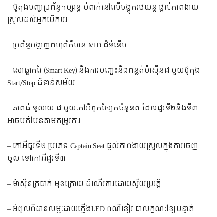
– ប៊ូតុងបញ្ជាប្រព័ន្ធកម្សាន្ត បំពាក់នៅលើចង្កូតរថយន្ត ផ្តល់ភាពងាយ
ស្រួលដល់អ្នកបើកបរ
– ប្រព័ន្ធបង្ហាញពហុព័ត៌មាន MID ដ៏ទំនើប
– សោឆ្លាតវៃ (Smart Key) និងការបញ្ឆេះនិងពន្លត់ម៉ាស៊ីនជាមួយប៊ូតុង
Start/Stop ដ៏ទាន់សម័យ
– ភាពធំ ទូលាយ ជាមួយកៅអីពូកស្បែកចំនួន៧ ដែលជួរទី២និងទី៣
អាចបត់បែនតាមតម្រូវការ
– កៅអីជួរទី២ ប្រភេទ Captain Seat ផ្តល់ភាពងាយស្រួលក្នុងការចេញ
ចូល ទៅកៅអីជួរទី៣
– ​ម៉ាស៊ីនត្រជាក់ មុខក្រោយ ដំណើរការដោយស្វ័យប្រវត្ដិ
– អំពូលពិដានលម្អដោយភ្លើងLED ពណ៌ខៀវ ជាលក្ខណៈខ្សែបន្ទាត់