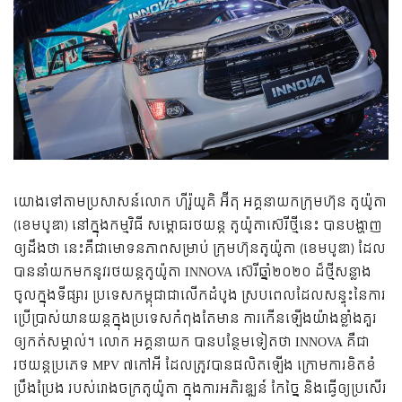
យោងទៅតាមប្រសាសន៍លោក​ ហ៊ីរ៉ូ​យូ​គិ អ៊ីតុ អគ្គនាយកក្រុមហ៊ុន តូយ៉ូតា
(ខេមបូឌា) នៅក្នុងកម្មវិធី សម្ពោធរថយន្ដ តូយ៉ូតាស៊េរីថ្មីនេះ បានបង្ហាញ​
ឲ្យដឹងថា នេះគឺជាមោទនភាពសម្រាប់ ក្រុមហ៊ុនតូយ៉ូតា​​ (ខេមបូឌា) ដែល
បាននាំយកមកនូវរថយន្ដ​តូយ៉ូតា INNOVA ស៊េរីឆ្នាំ​២០២០ ដ៏ថ្មីសន្លាង​
ចូលក្នុងទីផ្សារ ប្រទេសកម្ពុជាជា​លើក​ដំបូង​ ស្រប​ពេល​ដែល​សន្ទុះ​នៃ​ការ​
ប្រើប្រាស់​យាន​យន្ដ​ក្នុង​ប្រទេស​កំពុងតែមាន ការកើនឡើងយ៉ាងខ្លាំងគួរ
ឲ្យកត់សម្គាល់។ លោក អគ្គនាយក បានបន្ថែមទៀតថា INNOVA គឺជា
រថយន្ដប្រភេទ MPV ៧កៅអី ដែលត្រូវបានផលិតឡើង ក្រោមការខិតខំ
ប្រឹងប្រែង របស់រោងចក្រតូយ៉ូតា ក្នុងការអភិរឌ្ឍន៍ កែច្នៃ និងធ្វើឲ្យប្រសើរ