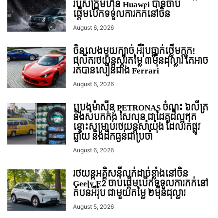
របស់ក្រុមហ៊ុន Huawei បានចាប់
ផ្តើមបើកទទួលការកក់នៅចិន
August 6, 2026
ចិនលេងមួយក្បាច់ អឺរ៉ុបធ្លាក់ថ្លើមក្តុក!
ផលិតរថយន្តស្ព័រតម្លៃ ៣ម៉ឺនដុល្លារ តែអាច
រត់បានលឿនជាង Ferrari
August 6, 2026
ប្រេងម៉ាស៊ីន PETRONAS ចំណុះ ៦លីត្រ
និងសំបកកង់ សៃលុន ជាដៃគូដ៏ល្អឥត
ខ្ចោះសម្រាប់រថយន្តសាំយ៉ុង ដែលរត់ផ្លូវ
ឆ្ងាយ និងដឹកធ្ងន់ជាប្រចាំ
August 6, 2026
រថយន្ដអគ្គិសនីលក់ដាច់ខ្លាំងនៅចិន
Geely E2 ចាប់ផ្តើមបើកទទួលការកក់នៅ
តំបន់អឺរ៉ុប ជាមួយតម្លៃ ២ម៉ឺនដុល្លារ
August 5, 2026