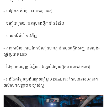
– ចង្កៀងកាត់អ័ព្ទ LED (Fog Lamp)
– ចង្កៀងក្រោយ រចនារូបរាងថ្មីកាន់តែទំនើប
– ថាសកង់ទំហំ ​១៧អ៊ីញ
– ​កញ្ចក់​មើល​ក្រោយ​ផ្នែក​ចំហៀង​បាន​ភ្ជាប់​ជាមួយ​ភ្លើង​សញ្ញា បទឆ្វេង-
ស្ដាំ ប្រភេទ LED​
– ​ដៃ​ទ្វារ​រថយន្ត​ក្រូម៉េ​ភ្លឺ​រលោង ភ្ជាប់ជាមួយប៊ូតុង (Lock/Unlock)
– អង់តែង​វិទ្យុ​ទម្រង់​ជា​ព្រុយ​ត្រីឆ្លាម (Shark Fin) ដែលមានសមត្ថភាព
ចាប់រលកសញ្ញាបាន ច្បាស់ល្អ