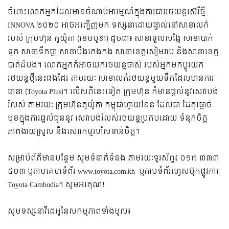
ចំពោះលោកអ្នកដែលមានចំណាប់អារម្មណ៍ក្នុងការជាវរថយន្តស៊េរីថ្មី
INNOVA ២០២០ អាចអញ្ជើញមក ទស្សនាដោយផ្ទាល់នៅសាខាលក់
របស់ ក្រុមហ៊ុន តូយ៉ូតា (ខេមបូឌា) ដូចជា៖ សាខាទួលសង្កែ សាខាបាក់
ទូក សាខាទឹកថ្លា សាខាបឹងកេងកង សាខាខេត្តសៀមរាប និងសាខាខេត្ត
បាត់ដំបង។ លោកអ្នកក៏អាចយករថយន្តចាស់ របស់អ្នកមកប្តូរយក
រថយន្តថ្មីនេះផងដែរ តាមរយៈ សាខាលក់រថយន្តមួយទឹកដែលមានការ
ធានា (Toyota Plus)។ លើសពីនេះទៀត ក្រុមហ៊ុន ក៏មានផ្តល់នូវសេវាបង់
រំលស់ តាមរយៈ ក្រុមហ៊ុនតូយ៉ូតា កម្ពុជាហ្វាយនែន ដែលជា ដៃគូរផ្តាច់
មុខក្នុងការផ្តល់ជូននូវ សេវាបង់រំលស់រថយន្តប្រកបដោយ ទំនុកចិត្ត
ភាពងាយស្រួល និងសេវាកម្មរហ័សទាន់ចិត្ត។
សម្រាប់ព័ត៌មានបន្ថែម សូមទំនាក់ទំនង តាមរយៈទូរស័ព្ទ៖ ០១៧ ៣៣៣
៥០៣ ឬតាមគេហទំព័រ www.toyota.com.kh ឬតាមទំព័រហ្វេសប៊ុក​ផ្លូវការ
Toyota Cambodia។ សូមអរគុណ!
សូមទស្សនាវីដេអូនៃសកម្មភាពទាំងមូល៖