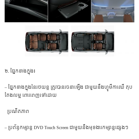
២. ផ្នែកខាងក្នុង៖
– ផ្នែកខាងក្នុងនៃរថយន្ត ត្រូវបានរចនាឡើង ជាមួយនឹងហ្វូមីកាឈើ តុប
តែងលម្អ ពោរពេញទៅដោយ ​​​​​​​​​​​
​ ប្រណីតភាព
– ប្រព័ន្ធកម្សាន្ត DVD Touch Screen ជាមួយនឹងមុខងារកម្សាន្តផ្សេងៗ