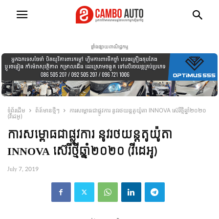
ផ្ទាំងផ្សាយពាណិជ្ជកម្ម
ទំព័រដើម
ព័ត៍មានថ្មីៗ
ការសម្ពោធជាផ្លូវការ នូវរថយន្ដតូយ៉ូតា INNOVA ស៊េរីថ្មីឆ្នាំ២០២០
(វីដេអូ)
ការសម្ពោធជាផ្លូវការ នូវរថយន្ដតូយ៉ូតា
INNOVA ស៊េរីថ្មីឆ្នាំ២០២០ (វីដេអូ)
July 7, 2019