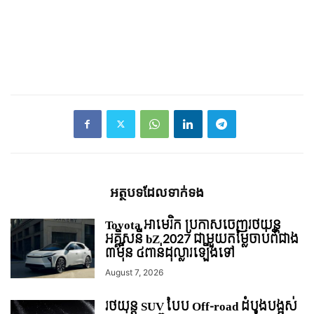
អត្ថបទ​ដែល​ទាក់ទង
Toyota អាមេរិក ប្រកាសចេញរថយន្ត
អគ្គិសនី bZ 2027 ជាមួយតម្លៃចាប់ពីជាង
៣ម៉ឺន ៤ពាន់ដុល្លារឡើងទៅ
August 7, 2026
រថយន្ត SUV បែប Off-road ដំបូងបង្អស់