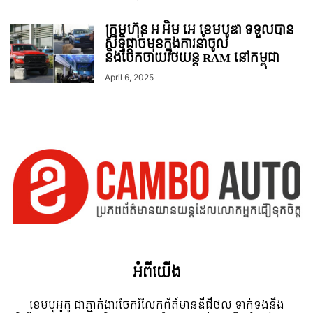
ក្រុមហ៊ុន អ អិម អេ ខេមបូឌា ទទួលបាន
សិទ្ធិផ្ដាច់មុខក្នុងការនាំចូល
និងចែកចាយរថយន្ដ RAM នៅកម្ពុជា
April 6, 2025
អំពី​យើង
ខេមបូអូតូ ជាភ្នាក់ងារចែករំលែកព័ត៍មានឌីជីថល ទាក់ទងនឹង