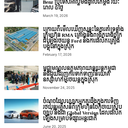
Benz ប្រទេសអាល្លឺម៉ង់ផ្ទាល់តែម្តង រយៈ
ពេល ៤ថ្ងៃ
March 19, 2026
ក្រោយពីមើលឃើញសន្ទុះនៃការគាំទ្រខ្លាំង
ក្រុមហ៊ុន RMA គ្រោងនឹងពង្រីករោងចក្រ
ដំឡើងរថយន្ត Ford និងការផលិតគ្រឿង
បង្គុំនៅក្នុងស្រុក
February 17, 2026
មជ្ឈមណ្ឌលឧត្តមភាពយានយន្តកម្ពុជា
នឹងជួយជំរុញការទាក់ទាញវិនិយោគ
ឧស្សាហកម្មរថយន្ត​ក្នុងស្រុក
November 24, 2025
ចំណុចដែលលោកអ្នកគួរដឹងក្នុងការទិញ
រថយន្តអគ្គីសនីពីក្រុមហ៊ុនចែកចាយស្រប
ច្បាប់ និងជា Global Version ដែលផលិត
ឡើងសម្រាប់ទីផ្សារអន្តរជាតិ
June 20, 2025