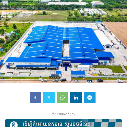
ផ្ទាំងផ្សាយពាណិជ្ជកម្ម