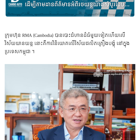
ក្រុមហ៊ុន RMA (Cambodia) បានបោះជំហានដ៏ធំមួយទៀតហើយលើ
វិស័យយានយន្ត នោះគឺការ​វិនិយោគ​លើវិស័យ​ផលិត​​​គ្រឿងបង្គុំ នៅក្នុង
ប្រទេសកម្ពុជា ។