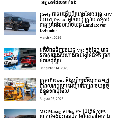
អត្ថបទ​ដែល​ទាក់ទង
Geely បានបង្ហើបពីរូបរាងនៃរថយន្ត SUV
បែប Off-road ម៉ូឌែលថ្មី ត្រូវាចាត់ទុកថា
ជាគូប្រជែងរបស់រថយន្ដ Land Rover
Defender
March 4, 2026
អតិថិជនទិញរថយន្ត MG ក្នុងខែធ្នូ មាន
ឱកាសផ្សងសំណាងចាប់រង្វាន់ធំទឹកប្រាក់
៥ពាន់ដុល្លារ
December 14, 2025
ក្រុមហ៊ុន MG នឹងប្រើទុនវិនិយោគ ១,៤
ពាន់លានដុល្លារ ដើម្បីអភិវឌ្ឍន៍រថយន្ដថ្មី
ចំនួន១៣ម៉ូឌែល
August 26, 2025
MG Maxus 9 Plus EV ប្រភេទ MPV
សាកថ្មម្តងជិះបានជិត ៦០០គីឡូម៉ែត្រ ឯ