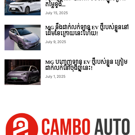
តម្លៃខ្ទង់...
July 15, 2025
MG នឹងដាក់លក់ឡាន EV ថ្មីរបស់ខ្លួននៅ
ដើមខែក្រោយនេះហើយ!
July 9, 2025
MG​ បញ្ចេញឡាន EV ថ្មីរបស់ខ្លួន ត្រៀម
ដាក់លក់នៅចុងឆ្នាំនេះ!
July 1, 2025