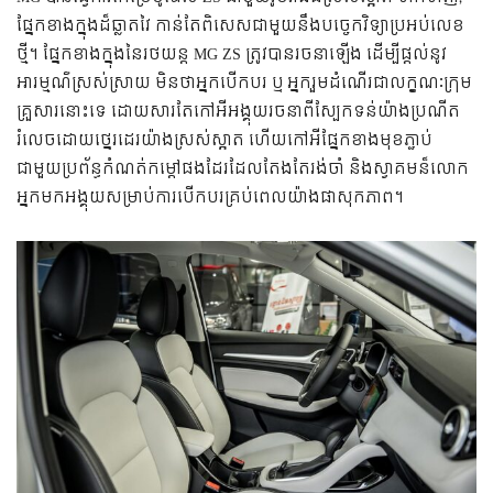
ផ្នែកខាងក្នុងដ៏ឆ្លាតវៃ កាន់តែពិសេសជាមួយនឹងបច្ចេកវិទ្យាប្រអប់លេខ
ថ្មី។ ផ្នែកខាងក្នុងនៃរថយន្ត MG ZS ត្រូវបានរចនាឡើង ដើម្បីផ្តល់នូវ
អារម្មណ៌ស្រស់ស្រាយ មិនថាអ្នកបើកបរ​​ ឬ អ្នករួមដំណើរជាលក្ខណៈក្រុម
គ្រួសារនោះទេ ដោយសារតែកៅអីអង្គុយរចនាពីស្បែកទន់យ៉ាងប្រណីត
រំលេចដោយថ្នេរដេរយ៉ាងស្រស់ស្អាត ហើយកៅអីផ្នែកខាងមុខភ្ជាប់
ជាមួយប្រព័ន្ធកំណត់កម្តៅផងដែរដែលតែងតែរង់ចាំ និងស្វាគមន៏លោក
អ្នកមកអង្គុយសម្រាប់ការបើកបរគ្រប់ពេលយ៉ាងផាសុកភាព។