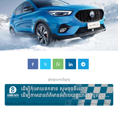
ផ្ទាំងផ្សាយពាណិជ្ជកម្ម