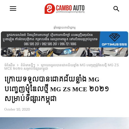
ផ្ទាំងផ្សាយពាណិជ្ជកម្ម
ទំព័រដើម
ព័ត៍មានថ្មីៗ
ក្រោយទទួលបានជោគជ័យខ្លាំង MG បញ្ចេញម៉ូឌែលថ្មី MG ZS
MCE ២០២១ សម្រាប់ទីផ្សារកម្ពុជា
ក្រោយទទួលបានជោគជ័យខ្លាំង MG
បញ្ចេញម៉ូឌែលថ្មី MG ZS MCE ២០២១
សម្រាប់ទីផ្សារកម្ពុជា
October 10, 2020