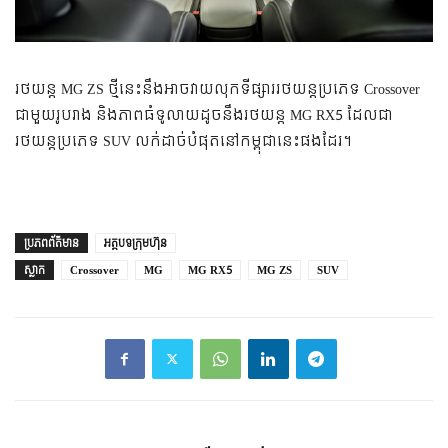
រថយន្ត MG ZS ថ្មីនេះនឹងអាចវាយលុកទីផ្សាររថយន្តប្រភេទ Crossover
ជាមួយរូបរាង និងភាពធំទូលាយដូចនឹងរថយន្ត MG RX5 ដែលជា
រថយន្តប្រភេទ SUV លក់ដាច់បំផុតនៅកម្ពុជានេះផងដែរ។
ប្រភព​ព័ត៌មាន
អត្តបទក្រុមហ៊ុន
ស្លាក
Crossover
MG
MG RX5
MG ZS
SUV