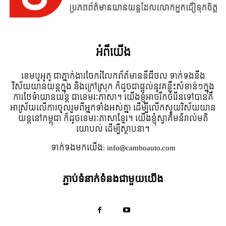
អំពី​យើង
ខេមបូអូតូ ជាភ្នាក់ងារចែករំលែកព័ត៍មានឌីជីថល ទាក់ទងនឹង
វិស័យយានយន្តក្នុង និងក្រៅស្រុក ក៏ដូចជាផ្តល់នូវគន្លឹះសំខាន់ៗក្នុង
ការថែទំាយានយន្ត ជាខេមរៈភាសា។ យើងខ្ញុំអាចរីកចំរើនទៅបានគឺ
អាស្រ័យលើការចូលរួមពីអ្នកទាំងអស់គ្នា ដើម្បីលើកស្ទួយវិស័យយាន
យន្តនៅកម្ពុជា ក៏ដូចខេមរៈភាសាខ្មែរ។ យើងខ្ញុំស្វាគមន៌រាល់មតិ
យោបល់ ដើម្បីស្ថាបនា។
ទាក់ទង​មក​យើង:
info@camboauto.com
ភ្ជាប់ទំនាក់ទំនងជាមួយយើង