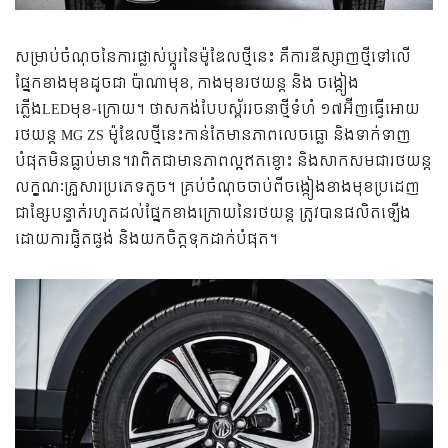
សម្រាប់ចំណុចនៃការផ្លាស់ប្តូរនៃម៉ូឌែលថ្មីនេះ គឺការឌីស្សាញថ្មីទៅលើ
ផ្នែកខាងមុខដូចជា ប៉ាណាមុខ, កាងមុខរថយន្ត និង ចង្កៀង
ភ្លើងLEDមុខ-ក្រោយ។ ថាសកង់បែបស្ព័ររចនាថ្មីទំហំ ១៧អ៊ីញធ្វើអោយ
រថយន្ត MG ZS ម៉ូឌែលថ្មីនេះកាន់តែមានភាពលេចធ្លោ និងទាក់ទាញ
បំផុតមិនធ្លាប់មាន។វាពិតជាមានភាពល្អឥតខ្ចោះ និងសាកសមជារថយន្ត
លក្ខណៈគ្រួសារប្រភេទតូច។ គ្រប់ចំណុចចាប់ពីចង្កៀងខាងមុខប្រដេញ
ជាខ្សែបន្ទាត់រហូតដល់ផ្នែកខាងក្រោយនៃរថយន្ត ត្រូវបានផលិតឡើង
ដោយការផ្ចិតផ្ចង់ និងយកចិត្តទុកដាក់បំផុត។