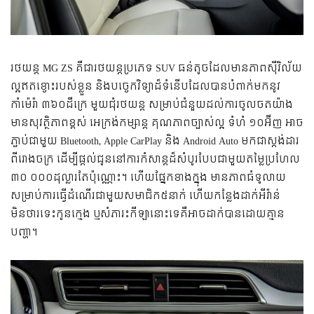
រថយន្ត MG ZS គឺជារថយន្តប្រភេទ SUV ធន់តូចដែលមានភាពស៊ីវិល័យ
ល្អឥតខ្ចោះរបស់ខ្លួន និងបច្ចេកវិទ្យាដ៏ទំនើបដែលបានបំពាក់មកនូវ
កាំម៉េរ៉ា ៣៦០ដឺក្រេ មួយជុំរថយន្ត សម្រាប់ជំនួយដល់ការចូលចតយ៉ាង
មានសុវត្ថិភាពខ្ពស់ អេក្រង់កម្សាន្ត គុណភាពច្បាស់ល្អ ទំហំ ១០អ៊ីញ អាច
ភ្ជាប់ជាមួយ Bluetooth, Apple CarPlay និង Android Auto មកជាស្តង់ដារ
ពីរោងចក្រ ដើម្បីផ្តល់ជូននៅការកំសាន្តដ៏សំបូរបែបជាមួយតម្លៃប្រហែល
៣០ ០០០ដុល្លារតែប៉ុណ្ណោះ។ ហើយផ្នែកខាងក្នុង មានភាពធំទូលាយ
សម្រាប់ការធ្វើដំណើរជាមួយសមាជិក៥នាក់ ហើយកន្លែងដាក់អីវ៉ាន់
មិនថារទេះកូនក្មេង ឬសំភារះកីឡានោះទេគឺអាចដាក់បានដោយគ្មាន
បញ្ហា។