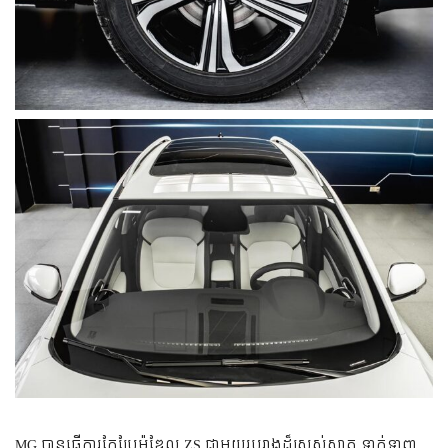
MG​ បានធ្វើការកែប្រែម៉ូឌែល ZS ជាមួយរូបរាងដ៏ស្រស់ស្អាត ទាក់ទាញ,