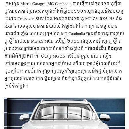
ក្រុមហ៊ុន Marris Garages (MG Cambodia)បានធ្វើការនាំចូលរថយន្តថ្មីជា
ផ្លូវការមកកាន់ប្រទេសកម្ពុជាតាំងពីឆ្នាំ២០១១មកម្លេះជាមួយនឹងរថយន្ត
ប្រភេទ Crossover, SUV ដែលមានដូចជារថយន្ត MG ZS, RX5, HS និង
RX8 ដែលទទួលបានការនិយមយ៉ាងខ្លាំងផងដែរ។ ក្រោយទទួលបាន
ជោគជ័យខ្លាំង ពេលនេះក្រុមហ៊ុន MG Cambodia បាននាំយកនូវការផ្លាស់
ប្តូរថ្មី នៃរថយន្ត MG ZS MCE សេរ៊ីឆ្នាំ ២០២១ ជាមួយការឌីស្សាញថ្មីនៃ
រូបរាងខាងក្រៅ​​ជាមួយភាពជាក់លាក់យ៉ាងខ្លាំងគឺ​ ”
ភាពទំនើប និងគុណ
ភាពដ៏ពិតប្រាកដ
​”។ រថយន្ត MG ZS​ ស៊េរីមុន ត្រូវបានរចនាឡើង
ទៅតាមតម្រូវការរបស់លោកអ្នកជាចំបង ហើយសម្រាប់ម៉ូឌែលថ្មីនេះក៏
ដូចគ្នាដែរ។ ការបំពាក់នូវប្រព័ន្ធបច្ចេកវិទ្យាចុងក្រោយនឹងផ្តល់ជូនលោក
អ្នកនូវផាសុកភាព ភាពស្និទស្នាល និងទំនុកចិត្តខ្ពស់ រាល់ការធ្វើដំណើរ
គ្រប់ទីកន្លែង។