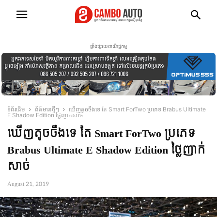
ផ្ទាំងផ្សាយពាណិជ្ជកម្ម
ទំព័រដើម
ព័ត៍មានថ្មីៗ
ឃើញតូចចឹងទេ តែ Smart ForTwo ប្រភេទ Brabus Ultimate
E Shadow Edition ថ្លៃញាក់សាច់
ឃើញតូចចឹងទេ តែ Smart ForTwo ប្រភេទ
Brabus Ultimate E Shadow Edition ថ្លៃញាក់
សាច់
August 21, 2019