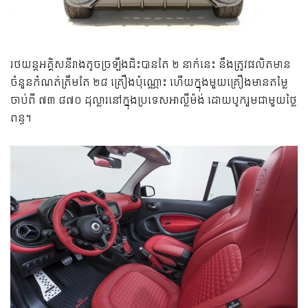
រថយន្ត​អគ្គិសនី​រាង​តូច​ច្រឡឹង​ជិះ​បាន​តែ ២ នាក់​នេះ នឹង​ត្រូវ​ផលិត​មាន​
ចំនួន​កំណត់​ត្រឹមតែ ២៨ គ្រឿង​ប៉ុណ្ណោះ ហើយ​ក្នុង​មួយ​គ្រឿង​មាន​តម្លៃ​
ចាប់​ពី ៧៣ ៨៧០ ដុល្លារ​នៅ​ក្នុង​ប្រទេស​អាល្លឺម៉ង់ ដោយ​បូក​រួម​ជាមួយ​ថ្លៃ​
ពន្ធ។