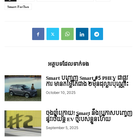
Smart ForTwo
អត្ថបទ​ដែល​ទាក់ទង
Smart បញ្ចេញ Smart #5 PHEV ជាផ្លូវ
ការ មានតម្លៃតែជាង ២មុឺនដុល្លារប៉ុណ្ណោះ
October 10, 2025
ចុងឆ្នាំក្រោយ! Smart នឹងប្រកាសបញ្ចេញ
នូវរថយន្ត EV ថ្មីរបស់ខ្លួនហើយ
September 5, 2025