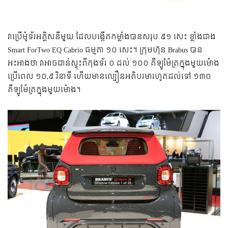
វាប្រើ​ម៉ូទ័រ​អគ្គិសនី​មួយ ដែលបង្កើត​កម្លាំង​បាន​សរុប ៩១ សេះ ខ្លាំង​ជាង
Smart ForTwo EQ Cabrio ធម្មតា ១០ សេះ។ ក្រុមហ៊ុន Brabus បាន​
អះអាង​ថា វា​អាច​ជាន់​ស្ទុះ​ពី​កុងទ័រ ០ ដល់ ១០០ គីឡូម៉ែត្រ​ក្នុង​មួយ​ម៉ោង
ប្រើ​ពេល ១០,៩ វិនាទី ហើយ​មាន​ល្បឿន​អតិបរមា​រហូត​ដល់​ទៅ ១៣០
គីឡូម៉ែត្រ​ក្នុង​មួយ​ម៉ោង។