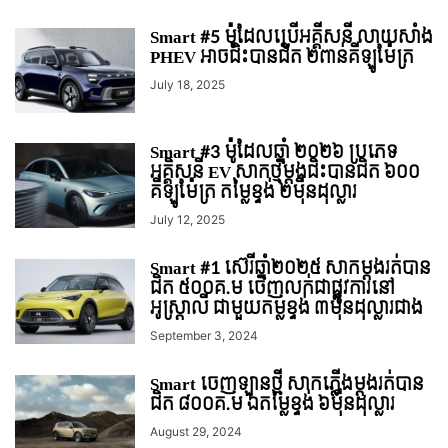
Smart #5 ម៉ូដែលប្រើអគ្គីសនី លាយសាំង
PHEV អាចជិះបានជិត ២ពាន់គីឡូម៉ែត្រ
July 18, 2025
Smart #3 ម៉ូដែលឆ្នាំ ២០២៦ ប្រភេទ
អគ្គិសនី EV សាកថ្មម្តងជិះបានជិត ៦០០
គីឡូម៉ែត្រ តម្លៃខ្ទង់ ២ម៉ឺនដុល្លារ
July 12, 2025
Smart #1 ស៊េរីឆ្នាំ២០២៥ សាកម្តងរត់បាន
ជិត ៥០០គ.ម ចេញលក់ជាផ្លូវការនៅ
អូស្ត្រាលី ជាមួយតម្លខ្ទង់ ៣មុឺនដុល្លារជាង
September 3, 2024
Smart ចេញឡានថ្មី សាកភ្លើងម្តងរត់បាន
ជិត ៨០០គ.ម ឯតម្លៃខ្ទង់ ៦មុឺនដុល្លារ
August 29, 2024