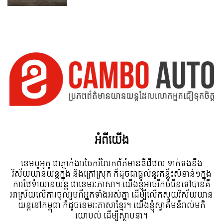
អំពី​យើង
ខេមបូអូតូ ជាភ្នាក់ងារចែករំលែកព័ត៍មានឌីជីថល ទាក់ទងនឹង
វិស័យយានយន្តក្នុង និងក្រៅស្រុក ក៏ដូចជាផ្តល់នូវគន្លឹះសំខាន់ៗក្នុង
ការថែទំាយានយន្ត ជាខេមរៈភាសា។ យើងខ្ញុំអាចរីកចំរើនទៅបានគឺ
អាស្រ័យលើការចូលរួមពីអ្នកទាំងអស់គ្នា ដើម្បីលើកស្ទួយវិស័យយាន
យន្តនៅកម្ពុជា ក៏ដូចខេមរៈភាសាខ្មែរ។ យើងខ្ញុំស្វាគមន៌រាល់មតិ
យោបល់ ដើម្បីស្ថាបនា។