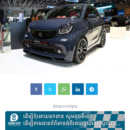
ផ្ទាំងផ្សាយពាណិជ្ជកម្ម