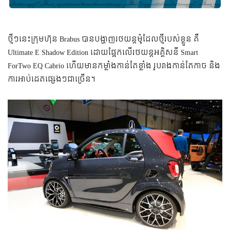
ថ្មីៗនេះក្រុមហ៊ុន Brabus បាន​បង្ហាញ​រថយន្ត​ម៉ូដែល​ថ្មី​របស់​ខ្លួន គឺ
Ultimate E Shadow Edition ដោយ​ផ្អែក​លើ​រថយន្ត​អគ្គិសនី Smart
ForTwo EQ Cabrio ហើយ​មាន​កម្លាំង​កាន់​តែ​ខ្លាំង រូបរាង​កាន់​តែ​កាច និង​
ការ​អាប់ដេត​ផ្សេងៗ​ជា​ច្រើន។