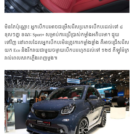
មិន​តែ​ប៉ុណ្ណោះ អ្នក​បើកបរ​អាច​ជម្រើសរើស​ប្រភេទ​បើកបរ​ដល់​ទៅ ៤ ​
ខុសៗ​គ្នា ខណៈ Sport+ សម្រាប់​ការ​ប្រើប្រាស់​កម្លាំង​អតិបរមា។ ផ្ទុយ
ទៅវិញ នៅ​ពេល​ដែល​អ្នកបើកបរ​មិន​ត្រូវ​ការ​កម្លាំង​ខ្លាំង គឺ​អាច​ជ្រើសរើស​
យក Eco និង​រីករាយ​ជាមួយ​ចម្ងាយ​បើកបរ​រហូត​ដល់​ទៅ ១២៥ គីឡូម៉ែត្រ​
រាល់​ពេល​សាក​ភ្លើង​ពេញ​ម្តង៕